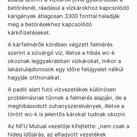
betörésnél, ráadásul a vízkárokhoz kapcsolódó
kárigények átlagosan 3300 fonttal haladják
meg a betörésekhez kapcsolódó
kárkifizetéseket.
A kárfelmérõk körében végzett felmérés
szerint a szivárgó víz, illetve a hibás wc-k
okoznak leggyakrabban vízkárokat, mikor a
lakástulajdonosok egy idõre felügyelet nélkül
hagyják otthonaikat.
A padló alatt futó vízvezetékek különösen
problémásnak tûnnek a felmérés alapján, de a
meghibásodott zuhanyszerelvények, illetve a
törött wc-k is jelentõs károkat tudnak okozni.
Az NFU Mutual vezetõje kifejtette: „nem csak a
hideg idõjárás, az elfagyott vezetékek