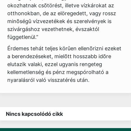
okozhatnak csõtörést, illetve vízkárokat az
otthonokban, de az elöregedett, vagy rossz
minõségû vízvezetékek és szerelvények is
szivárgáshoz vezethetnek, évszaktól
függetlenül.”
Érdemes tehát teljes körûen ellenõrizni ezeket
a berendezéseket, mielõtt hosszabb idõre
elutazik valaki, ezzel ugyanis rengeteg
kellemetlenség és pénz megspórolható a
nyaralásról való visszatérés után.
Nincs kapcsolódó cikk