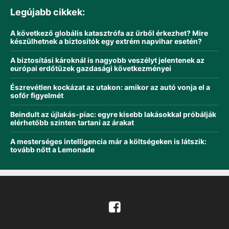
Legújabb cikkek:
A következő globális katasztrófa az űrből érkezhet? Mire
készülhetnek a biztosítók egy extrém napvihar esetén?
A biztosítási károknál is nagyobb veszélyt jelentenek az
európai erdőtüzek gazdasági következményei
Észrevétlen kockázat az utakon: amikor az autó vonja el a
sofőr figyelmét
Beindult az újlakás-piac: egyre kisebb lakásokkal próbálják
elérhetőbb szinten tartani az árakat
A mesterséges intelligencia már a költségeken is látszik:
tovább nőtt a Lemonade