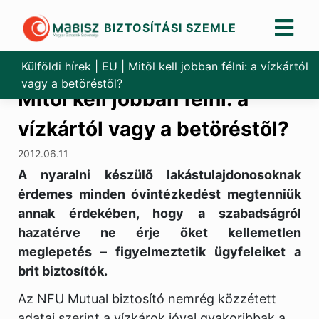
BIZTOSÍTÁSI SZEMLE
Skip
to
Külföldi hírek
|
EU
|
Mitõl kell jobban félni: a vízkártól
content
vagy a betöréstõl?
Mitõl kell jobban félni: a
vízkártól vagy a betöréstõl?
2012.06.11
A nyaralni készülõ lakástulajdonosoknak
érdemes minden óvintézkedést megtenniük
annak érdekében, hogy a szabadságról
hazatérve ne érje õket kellemetlen
meglepetés – figyelmeztetik ügyfeleiket a
brit biztosítók.
Az NFU Mutual biztosító nemrég közzétett
adatai szerint a vízkárok jóval gyakoribbak a