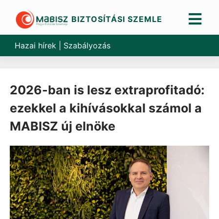
BIZTOSÍTÁSI SZEMLE
Skip
to
Hazai hírek
|
Szabályozás
content
2026-ban is lesz extraprofitadó:
ezekkel a kihívásokkal számol a
MABISZ új elnöke