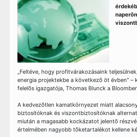
érdekéb
naperõm
viszontb
„Feltéve, hogy profitvárakozásaink teljesülnek
energia projektekbe a következõ öt évben” – 
felelõs igazgatója, Thomas Blunck a Bloomber
A kedvezõtlen kamatkörnyezet miatt alacson
biztosítóknak és viszontbiztosítóknak alternat
miután a magasabb kockázatot jelentõ részvén
értelmében nagyobb tõketartalékot kellene k