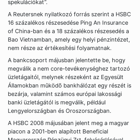
spekulációkat”.
A Reutersnek nyilatkozó forrás szerint a HSBC
16 százalékos részesedése Ping An Insurance
of China-ban és a 18 százalékos részesedés a
Bao Vietnamban, amely egy helyi pénzintézet,
nem része az értékesítési folyamatnak.
A bankcsoport májusban jelentette be, hogy
megválik a nem core-tevékenységhez tartozó
üzletágaitól, melynek részeként az Egyesült
Államokban mûködõ bankhálózat egy részét is
bezárja, valamint számos európai lakossági
banki üzletágától is megválik, például
Lengyelországban és Oroszországban.
A HSBC 2008 májusában jelent meg a magyar
piacon a 2001-ben alapított Beneficial
Magyarország Pénzügyi Zrt. felvásárlásával,