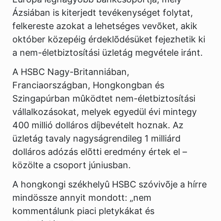
Ázsiában is kiterjedt tevékenységet folytat,
felkereste azokat a lehetséges vevõket, akik
október közepéig érdeklõdésüket fejezhetik ki
a nem-életbiztosítási üzletág megvétele iránt.
A HSBC Nagy-Britanniában,
Franciaországban, Hongkongban és
Szingapúrban mûködtet nem-életbiztosítási
vállalkozásokat, melyek egyedül évi mintegy
400 millió dolláros díjbevételt hoznak. Az
üzletág tavaly nagyságrendileg 1 milliárd
dolláros adózás elõtti eredmény értek el –
közölte a csoport júniusban.
A hongkongi székhelyû HSBC szóvivõje a hírre
mindössze annyit mondott: „nem
kommentálunk piaci pletykákat és