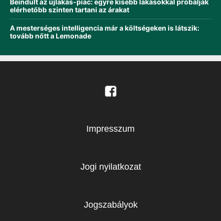
Beindult az újlakás-piac: egyre kisebb lakásokkal próbálják
elérhetőbb szinten tartani az árakat
A mesterséges intelligencia már a költségeken is látszik:
tovább nőtt a Lemonade
Impresszum
Jogi nyilatkozat
Jogszabályok