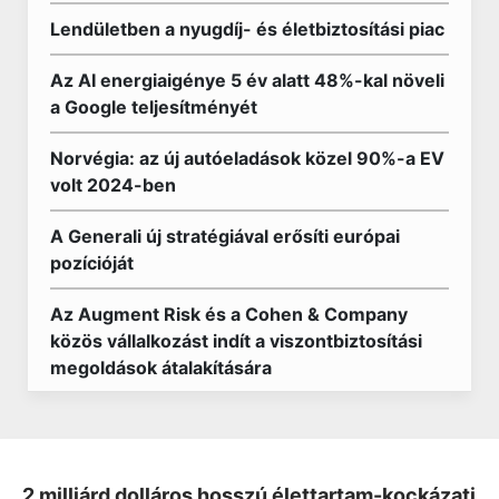
Lendületben a nyugdíj- és életbiztosítási piac
Az AI energiaigénye 5 év alatt 48%-kal növeli
a Google teljesítményét
Norvégia: az új autóeladások közel 90%-a EV
volt 2024-ben
A Generali új stratégiával erősíti európai
pozícióját
Az Augment Risk és a Cohen & Company
közös vállalkozást indít a viszontbiztosítási
megoldások átalakítására
2 milliárd dolláros hosszú élettartam-kockázati