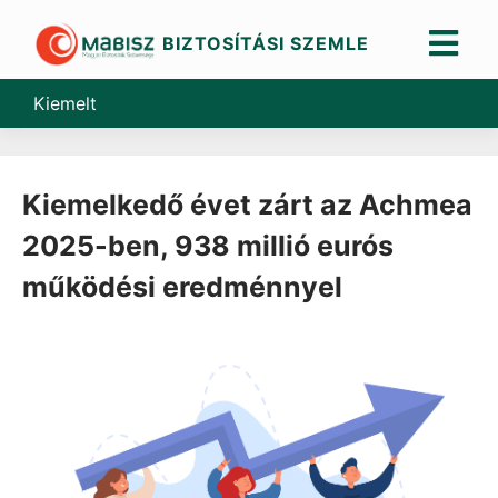
BIZTOSÍTÁSI SZEMLE
Skip
to
Kiemelt
content
Kiemelkedő évet zárt az Achmea
2025-ben, 938 millió eurós
működési eredménnyel