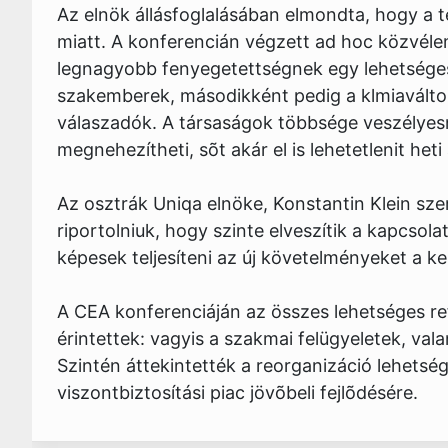
Az elnök állásfoglalásában elmondta, hogy a t
miatt. A konferencián végzett ad hoc közvéle
legnagyobb fenyegetettségnek egy lehetséges 
szakemberek, másodikként pedig a klmiaválto
válaszadók. A társaságok többsége veszélyesn
megnehezítheti, sõt akár el is lehetetlenit het
Az osztrák Uniqa elnöke, Konstantin Klein szer
riportolniuk, hogy szinte elveszítik a kapcsol
képesek teljesíteni az új követelményeket a k
A CEA konferenciáján az összes lehetséges re
érintettek: vagyis a szakmai felügyeletek, val
Szintén áttekintették a reorganizáció lehetség
viszontbiztosítási piac jövõbeli fejlõdésére.