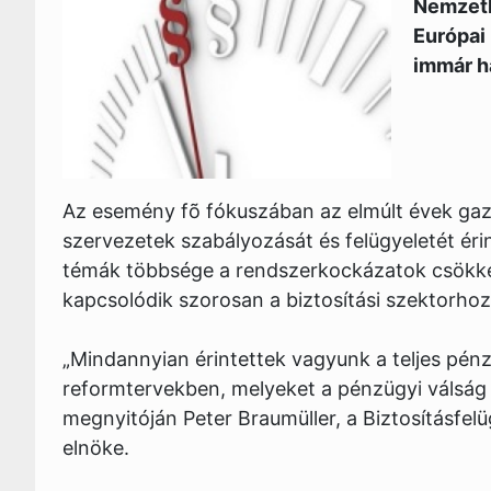
Nemzetk
Európai
immár h
Az esemény fõ fókuszában az elmúlt évek ga
szervezetek szabályozását és felügyeletét érin
témák többsége a rendszerkockázatok csökke
kapcsolódik szorosan a biztosítási szektorhoz,
„Mindannyian érintettek vagyunk a teljes pénz
reformtervekben, melyeket a pénzügyi válság 
megnyitóján Peter Braumüller, a Biztosításfe
elnöke.