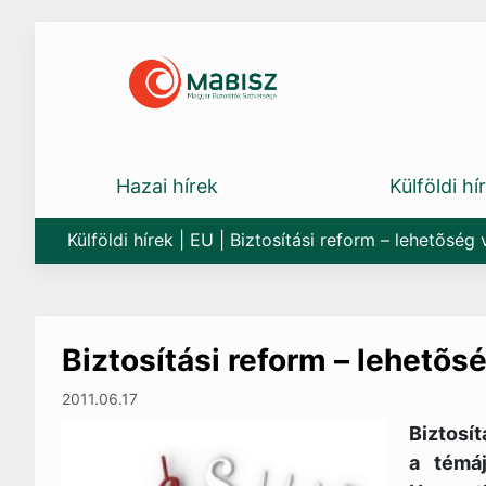
Skip
to
content
Hazai hírek
Külföldi hí
Külföldi hírek
|
EU
|
Biztosítási reform – lehetõség
Biztosítási reform – lehetõs
2011.06.17
Biztosít
a témá