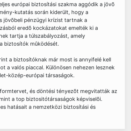
eljes európai biztosítási szakma aggódik a jövõ
mény-kutatás során kiderült, hogy a
jövõbeli pénzügyi krízist tartnak a
zásból eredõ kockázatokat emelték ki a
ek tartja a túlszabályozást, amely
i a biztosítók mûködését.
int a biztosítóknak már most is annyifelé kell
atot a valós piaccal. Különösen nehezen lesznek
elet-közép-európai társaságok.
formtervet, és döntési tényezõt megvitatták az
amint a top biztositótársaságok képviselõi.
es hatásait a nemzetközi biztosítási és