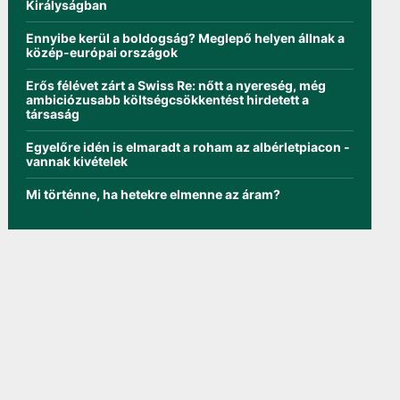
Királyságban
Ennyibe kerül a boldogság? Meglepő helyen állnak a
közép-európai országok
Erős félévet zárt a Swiss Re: nőtt a nyereség, még
ambiciózusabb költségcsökkentést hirdetett a
társaság
Egyelőre idén is elmaradt a roham az albérletpiacon -
vannak kivételek
Mi történne, ha hetekre elmenne az áram?