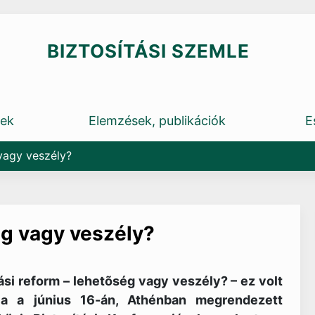
BIZTOSÍTÁSI SZEMLE
rek
Elemzések, publikációk
E
 vagy veszély?
ég vagy veszély?
ási reform – lehetõség vagy veszély? – ez volt
ja a június 16-án, Athénban megrendezett