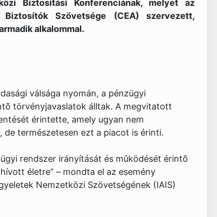
özi Biztosítási Konferenciának, melyet az
 Biztosítók Szövetsége (CEA) szervezett,
armadik alkalommal.
zdasági válsága nyomán, a pénzügyi
tõ törvényjavaslatok álltak. A megvitatott
ntését érintette, amely ugyan nem
 de természetesen ezt a piacot is érinti.
ügyi rendszer irányítását és mûködését érintõ
hívott életre” – mondta el az esemény
lügyeletek Nemzetközi Szövetségének (IAIS)