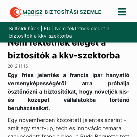
BIZTOSÍTÁSI SZEMLE
Skip
to
Külföldi hírek
|
EU
|
Nem fektetnek eleget a
content
biztosítók a kkv-szektorba
Nem fektetnek eleget a
biztosítók a kkv-szektorba
2012.11.16
Egy friss jelentés a francia ipar hanyatló
versenyképességérõl arra próbálja
ösztönözni a biztosítókat, hogy növeljék kis-
és közepet vállalatokba történõ
beruházásaikat.
Egy novemberben közzétett jelentés szerint -
amit egy start-up, tech és innováció témára
szakosodott francia blog, a Rude Baguette tett