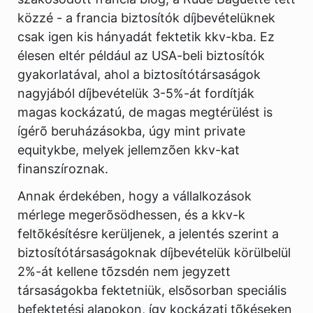
közzé - a francia biztosítók díjbevételüknek
csak igen kis hányadát fektetik kkv-kba. Ez
élesen eltér például az USA-beli biztosítók
gyakorlatával, ahol a biztosítótársaságok
nagyjából díjbevételük 3-5%-át fordítják
magas kockázatú, de magas megtérülést is
ígérõ beruházásokba, úgy mint private
equitykbe, melyek jellemzõen kkv-kat
finanszíroznak.
Annak érdekében, hogy a vállalkozások
mérlege megerõsödhessen, és a kkv-k
feltõkésítésre kerüljenek, a jelentés szerint a
biztosítótársaságoknak díjbevételük körülbelül
2%-át kellene tõzsdén nem jegyzett
társaságokba fektetniük, elsõsorban speciális
befektetési alapokon, így kockázati tõkéseken