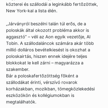
közterei és szállodái a leginkább fertõzöttek,
New York-kal a lista élén.
„Járványról beszélni talán túl erõs, de a
poloskák által okozott probléma akkor is
aggasztó” – véli az Aon egyik vezetõje, Al
Tobin. A szállodaláncok számára akár több
millió dolláros bevételkiesést is okozhat a
poloskairtás, hiszen ennek idejére teljes
blokkokat le kell zárni – magyarázza a
szakember.
Bár a poloskafertõzöttség fõként a
szállodákat érinti, vérszívó rovarok
korházakban, mozikban, tömegközlekedési
eszközökön és kollégiumokban is
megtalálhatók.