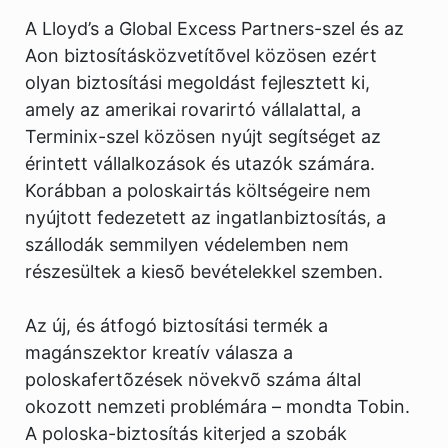
A Lloyd’s a Global Excess Partners-szel és az
Aon biztosításközvetítõvel közösen ezért
olyan biztosítási megoldást fejlesztett ki,
amely az amerikai rovarirtó vállalattal, a
Terminix-szel közösen nyújt segítséget az
érintett vállalkozások és utazók számára.
Korábban a poloskairtás költségeire nem
nyújtott fedezetett az ingatlanbiztosítás, a
szállodák semmilyen védelemben nem
részesültek a kiesõ bevételekkel szemben.
Az új, és átfogó biztosítási termék a
magánszektor kreatív válasza a
poloskafertõzések növekvõ száma által
okozott nemzeti problémára – mondta Tobin.
A poloska-biztosítás kiterjed a szobák