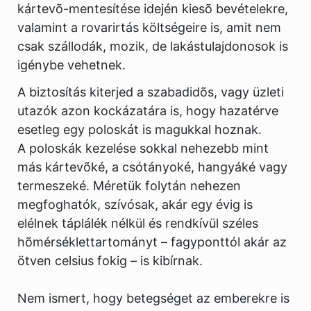
kártevõ-mentesítése idején kiesõ bevételekre,
valamint a rovarirtás költségeire is, amit nem
csak szállodák, mozik, de lakástulajdonosok is
igénybe vehetnek.
A biztosítás kiterjed a szabadidõs, vagy üzleti
utazók azon kockázatára is, hogy hazatérve
esetleg egy poloskát is magukkal hoznak.
A poloskák kezelése sokkal nehezebb mint
más kártevõké, a csótányoké, hangyáké vagy
termeszeké. Méretük folytán nehezen
megfoghatók, szívósak, akár egy évig is
elélnek táplálék nélkül és rendkívül széles
hõmérséklettartományt – fagyponttól akár az
ötven celsius fokig – is kibírnak.
Nem ismert, hogy betegséget az emberekre is