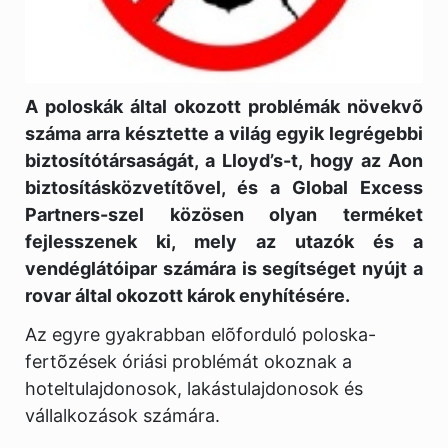
A poloskák által okozott problémák növekvõ
száma arra késztette a világ egyik legrégebbi
biztosítótársaságát, a Lloyd’s-t, hogy az Aon
biztosításközvetítõvel, és a Global Excess
Partners-szel közösen olyan terméket
fejlesszenek ki, mely az utazók és a
vendéglátóipar számára is segítséget nyújt a
rovar által okozott károk enyhítésére.
Az egyre gyakrabban elõforduló poloska-
fertõzések óriási problémát okoznak a
hoteltulajdonosok, lakástulajdonosok és
vállalkozások számára.