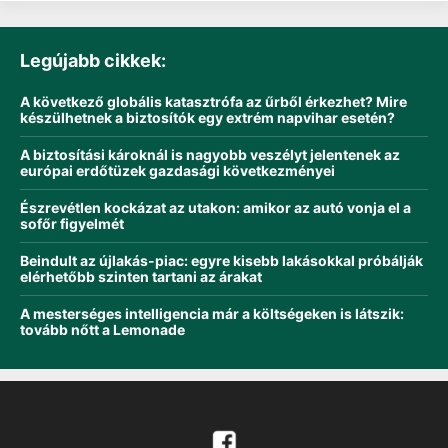
Legújabb cikkek:
A következő globális katasztrófa az űrből érkezhet? Mire
készülhetnek a biztosítók egy extrém napvihar esetén?
A biztosítási károknál is nagyobb veszélyt jelentenek az
európai erdőtüzek gazdasági következményei
Észrevétlen kockázat az utakon: amikor az autó vonja el a
sofőr figyelmét
Beindult az újlakás-piac: egyre kisebb lakásokkal próbálják
elérhetőbb szinten tartani az árakat
A mesterséges intelligencia már a költségeken is látszik:
tovább nőtt a Lemonade