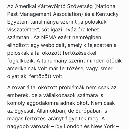
Az Amerikai Kártevõirtó Szövetség (National
Pest Management Association) és a Kentucky
Egyetem tanulmánya szerint „a poloskák
visszatértek”, sõt igazi invázióra lehet
számítani. Az NPMA ezért nemrégiben
elindított egy weboldalt, amely kifejezetten a
poloskák által okozott fertõzésekkel
foglalkozik. A tanulmány szerint minden ötödik
amerikainak volt már fertõzése, vagy ismer
olyat aki fertõzött volt.
A rovar által okozott problémák nem csak az
emberek, de a vállalkozások számára is
komoly aggodalomra adnak okot. Nem csak
az Egyesült Államokban, de Európában is
magas fertõzési arányt figyeltek meg. A
nagyobb városok – így London és New York –