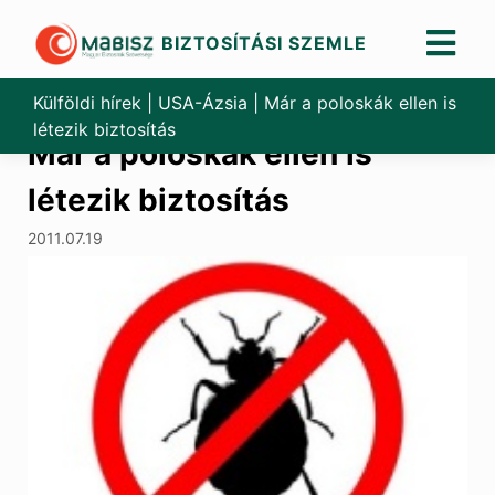
BIZTOSÍTÁSI SZEMLE
Skip
to
Külföldi hírek
|
USA-Ázsia
|
Már a poloskák ellen is
content
létezik biztosítás
Már a poloskák ellen is
létezik biztosítás
2011.07.19