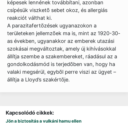
képesek lennének továbbítani, azonban
csípésük viszketõ sebet okoz, és allergiás
reakciót válthat ki.
A parazitafertõzések ugyanazokon a
területeken jellemzõek ma is, mint az 1920-30-
as években, ugyanakkor az emberek utazási
szokásai megváltoztak, amely új kihívásokkal
állítja szembe a szakembereket, ráadásul az a
gondolkodásmód is terjedõben van, hogy ha
valaki megsérül, egybõl perre viszi az ügyet –
állítja a Lloyd’s szakértõje.
Kapcsolódó cikkek:
Jön a biztosítás a vulkáni hamu ellen