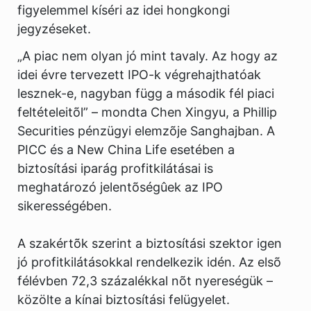
figyelemmel kíséri az idei hongkongi
jegyzéseket.
„A piac nem olyan jó mint tavaly. Az hogy az
idei évre tervezett IPO-k végrehajthatóak
lesznek-e, nagyban függ a második fél piaci
feltételeitõl” – mondta Chen Xingyu, a Phillip
Securities pénzügyi elemzõje Sanghajban. A
PICC és a New China Life esetében a
biztosítási iparág profitkilátásai is
meghatározó jelentõségûek az IPO
sikerességében.
A szakértõk szerint a biztosítási szektor igen
jó profitkilátásokkal rendelkezik idén. Az elsõ
félévben 72,3 százalékkal nõt nyereségük –
közölte a kínai biztosítási felügyelet.