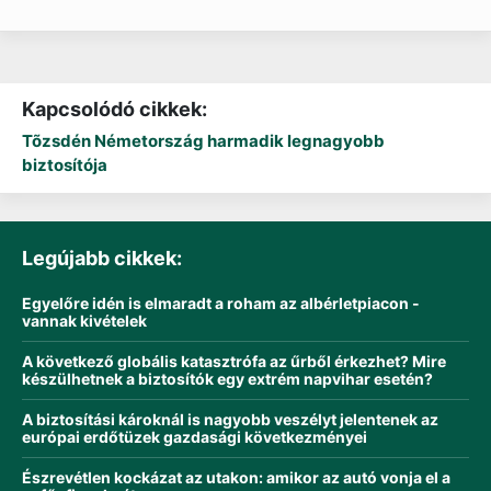
Kapcsolódó cikkek:
Tõzsdén Németország harmadik legnagyobb
biztosítója
Legújabb cikkek:
Egyelőre idén is elmaradt a roham az albérletpiacon -
vannak kivételek
A következő globális katasztrófa az űrből érkezhet? Mire
készülhetnek a biztosítók egy extrém napvihar esetén?
A biztosítási károknál is nagyobb veszélyt jelentenek az
európai erdőtüzek gazdasági következményei
Észrevétlen kockázat az utakon: amikor az autó vonja el a