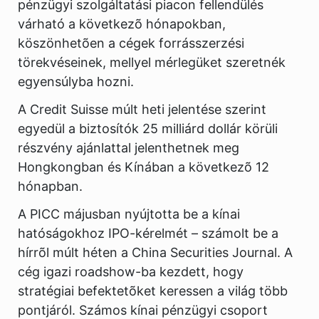
pénzügyi szolgáltatási piacon fellendülés
várható a következõ hónapokban,
köszönhetõen a cégek forrásszerzési
törekvéseinek, mellyel mérlegüket szeretnék
egyensúlyba hozni.
A Credit Suisse múlt heti jelentése szerint
egyedül a biztosítók 25 milliárd dollár körüli
részvény ajánlattal jelenthetnek meg
Hongkongban és Kínában a következõ 12
hónapban.
A PICC májusban nyújtotta be a kínai
hatóságokhoz IPO-kérelmét – számolt be a
hírrõl múlt héten a China Securities Journal. A
cég igazi roadshow-ba kezdett, hogy
stratégiai befektetõket keressen a világ több
pontjáról. Számos kínai pénzügyi csoport