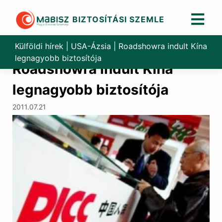
BIZTOSÍTÁSI SZEMLE
Skip
to
Külföldi hírek
|
USA-Ázsia
|
Roadshowra indult Kína
content
legnagyobb biztosítója
Roadshowra indult Kína
legnagyobb biztosítója
2011.07.21