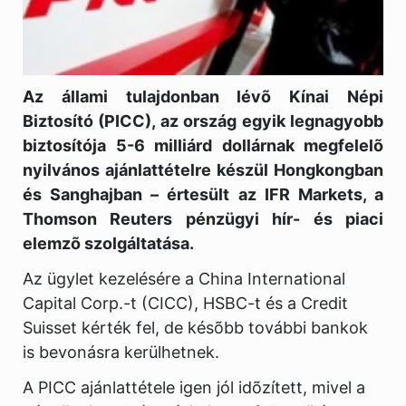
Az állami tulajdonban lévõ Kínai Népi
Biztosító (PICC), az ország egyik legnagyobb
biztosítója 5-6 milliárd dollárnak megfelelõ
nyilvános ajánlattételre készül Hongkongban
és Sanghajban – értesült az IFR Markets, a
Thomson Reuters pénzügyi hír- és piaci
elemzõ szolgáltatása.
Az ügylet kezelésére a China International
Capital Corp.-t (CICC), HSBC-t és a Credit
Suisset kérték fel, de késõbb további bankok
is bevonásra kerülhetnek.
A PICC ajánlattétele igen jól idõzített, mivel a