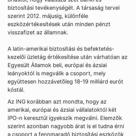
biztosítási tevékenységét. A társaság tervei
szerint 2012. májusig, különféle
eszközértékesítések után minden pénzt
visszafizet az államnak.
A latin-amerikai biztosítási és befektetés-
kezelõi üzletág értékesítése után várhatóan az
Egyesült Államok beli, európai és ázsiai
leányoktól is megválik a csoport, mely
együttesen hozzávetõleg 18-19 milliárd eurót
kóstál.
Az ING korábban azt mondta, hogy az
amerikai, európai és ázsiai vállalatoktól két
IPO-n keresztül igyekszik megválni. Elemzõk
szerint azonban nagyobb árat is el tudna érni
a csoport a fennmaradó biztosítási eszközök