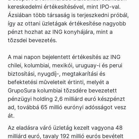
kereskedelmi értékesítésével, mint IPO-val.
Ázsiában több társaság is terjeszkedni próbál,
így az ottani üzletágak értékesítése nagyobb
pénzt hozhat az ING konyhájára, mint a
tõzsdei bevezetés.
A mai napon bejelentett értékesítés az ING
chilei, kolumbiai, mexikói, uruguay-i és perui
biztosítási, nyugdíj-, megtakarítási és
befektetési mûveleteit értinti, melyét a
GrupoSura kolumbiai tõzsdére bevezetett
pénzügyi holding 2,6 milliárd euró készpénzt
ad, továbbá 65 millió eurónyi adósságot vesz
át.
Az eladásra váró üzletág kezelt vagyona 48
milliárd euró, tavaly 192 millió eurós bevételt