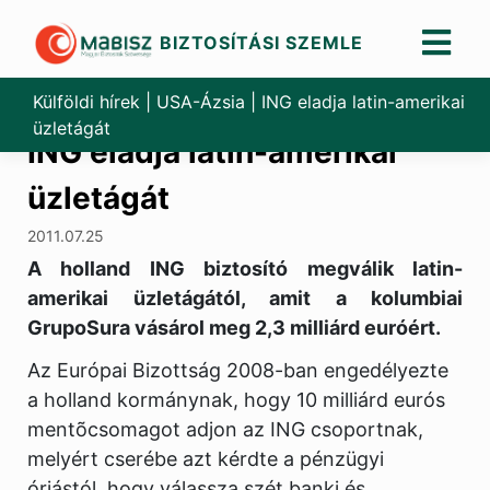
BIZTOSÍTÁSI SZEMLE
Skip
to
Külföldi hírek
|
USA-Ázsia
|
ING eladja latin-amerikai
content
üzletágát
ING eladja latin-amerikai
üzletágát
2011.07.25
A holland ING biztosító megválik latin-
amerikai üzletágától, amit a kolumbiai
GrupoSura vásárol meg 2,3 milliárd euróért.
Az Európai Bizottság 2008-ban engedélyezte
a holland kormánynak, hogy 10 milliárd eurós
mentõcsomagot adjon az ING csoportnak,
melyért cserébe azt kérdte a pénzügyi
óriástól, hogy válassza szét banki és