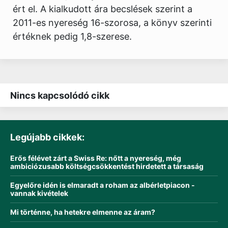
ért el. A kialkudott ára becslések szerint a
2011-es nyereség 16-szorosa, a könyv szerinti
értéknek pedig 1,8-szerese.
Nincs kapcsolódó cikk
Legújabb cikkek:
Erős félévet zárt a Swiss Re: nőtt a nyereség, még
ambiciózusabb költségcsökkentést hirdetett a társaság
Egyelőre idén is elmaradt a roham az albérletpiacon -
vannak kivételek
Mi történne, ha hetekre elmenne az áram?