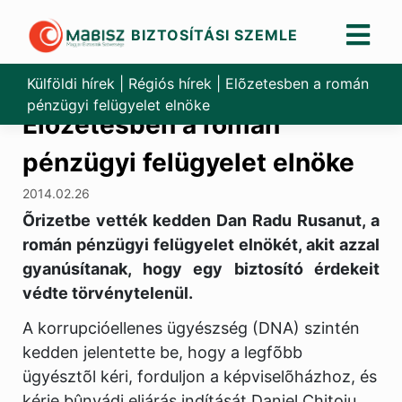
BIZTOSÍTÁSI SZEMLE
Skip
to
Külföldi hírek
|
Régiós hírek
|
Elõzetesben a román
content
pénzügyi felügyelet elnöke
Elõzetesben a román
pénzügyi felügyelet elnöke
2014.02.26
Õrizetbe vették kedden Dan Radu Rusanut, a
román pénzügyi felügyelet elnökét, akit azzal
gyanúsítanak, hogy egy biztosító érdekeit
védte törvénytelenül.
A korrupcióellenes ügyészség (DNA) szintén
kedden jelentette be, hogy a legfõbb
ügyésztõl kéri, forduljon a képviselõházhoz, és
kérje bûnvádi eljárás indítását Daniel Chitoiu