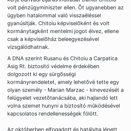
volt pénzügyminiszter ellen. Õt ugyanebben az
ügyben hatalommal való visszaéléssel
gyanúsítják. Chitoiu képviselõként és volt
kormánytagként mentelmi jogot élvez, ellene
csak a képviselõház beleegyezésével
vizsgálódhatnak.
A DNA szerint Rusanu és Chitoiu a Carpatica
Asig Rt. biztosító védelme érdekében
dolgozott ki egy sürgõsségi
kormányrendeletet, amely lehetõvé tette egy
olyan személy - Marian Marzac - kinevezését a
felügyelet vezetõtanácsába, aki hajlandó lett
volna szemet hunyni a biztosító mûködésével
kapcsolatos rendellenességek fölött.
Az októberben elfogadott és hatályba lépett