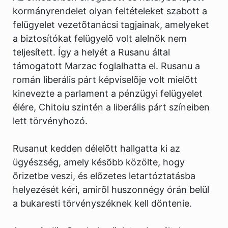
kormányrendelet olyan feltételeket szabott a
felügyelet vezetõtanácsi tagjainak, amelyeket
a biztosítókat felügyelõ volt alelnök nem
teljesített. Így a helyét a Rusanu által
támogatott Marzac foglalhatta el. Rusanu a
román liberális párt képviselõje volt mielõtt
kinevezte a parlament a pénzügyi felügyelet
élére, Chitoiu szintén a liberális párt színeiben
lett törvényhozó.
Rusanut kedden délelõtt hallgatta ki az
ügyészség, amely késõbb közölte, hogy
õrizetbe veszi, és elõzetes letartóztatásba
helyezését kéri, amirõl huszonnégy órán belül
a bukaresti törvényszéknek kell döntenie.