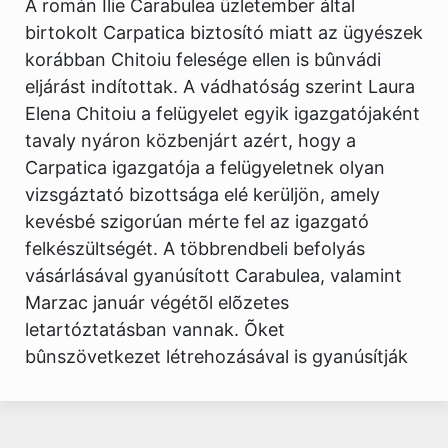
A román Ilie Carabulea üzletember által
birtokolt Carpatica biztosító miatt az ügyészek
korábban Chitoiu felesége ellen is bûnvádi
eljárást indítottak. A vádhatóság szerint Laura
Elena Chitoiu a felügyelet egyik igazgatójaként
tavaly nyáron közbenjárt azért, hogy a
Carpatica igazgatója a felügyeletnek olyan
vizsgáztató bizottsága elé kerüljön, amely
kevésbé szigorúan mérte fel az igazgató
felkészültségét. A többrendbeli befolyás
vásárlásával gyanúsított Carabulea, valamint
Marzac január végétõl elõzetes
letartóztatásban vannak. Õket
bûnszövetkezet létrehozásával is gyanúsítják