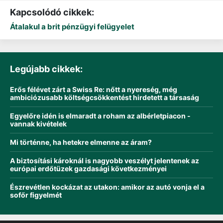
Kapcsolódó cikkek:
Átalakul a brit pénzügyi felügyelet
Legújabb cikkek:
Erős félévet zárt a Swiss Re: nőtt a nyereség, még
ambiciózusabb költségcsökkentést hirdetett a társaság
Egyelőre idén is elmaradt a roham az albérletpiacon -
vannak kivételek
Mi történne, ha hetekre elmenne az áram?
A biztosítási károknál is nagyobb veszélyt jelentenek az
európai erdőtüzek gazdasági következményei
Észrevétlen kockázat az utakon: amikor az autó vonja el a
sofőr figyelmét