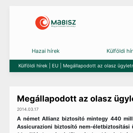
Skip
to
content
Hazai hírek
Külföldi hí
Külföldi hírek
|
EU
|
Megállapodott az olasz ügyletr
Megállapodott az olasz ügyle
2014.03.17
A német Allianz biztosító mintegy 440 mill
Assicurazioni biztosító nem-életbiztosítási