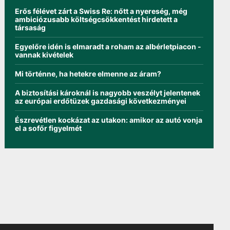
Erős félévet zárt a Swiss Re: nőtt a nyereség, még
ambiciózusabb költségcsökkentést hirdetett a
társaság
Egyelőre idén is elmaradt a roham az albérletpiacon -
vannak kivételek
Mi történne, ha hetekre elmenne az áram?
A biztosítási károknál is nagyobb veszélyt jelentenek
az európai erdőtüzek gazdasági következményei
Észrevétlen kockázat az utakon: amikor az autó vonja
el a sofőr figyelmét