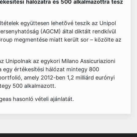
értékesítési hálózatra és 500 alkalmazottra tesz
eltételek együttesen lehetõvé teszik az Unipol
ersenyhatóság (AGCM) által diktált rendkívül
 Group megmentése miatt került sor – közölte az
 az Unipolnak az egykori Milano Assicuriazioni
a egy értékesítési hálózat mintegy 800
ortfolió, amely 2012-ben 1,2 milliárd eurónyi
ntegy 500 alkalmazott.
eas hasonló vételi ajánlatát.