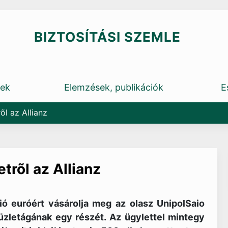
BIZTOSÍTÁSI SZEMLE
rek
Elemzések, publikációk
E
õl az Allianz
trõl az Allianz
ió euróért vásárolja meg az olasz UnipolSaio
 üzletágának egy részét. Az ügylettel mintegy