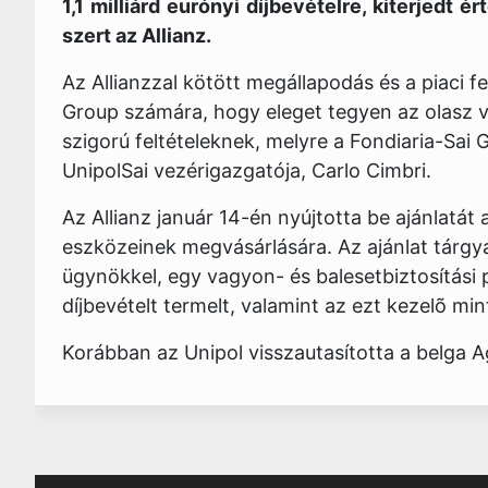
1,1 milliárd eurónyi díjbevételre, kiterjedt 
szert az Allianz.
Az Allianzzal kötött megállapodás és a piaci f
Group számára, hogy eleget tegyen az olasz v
szigorú feltételeknek, melyre a Fondiaria-Sai
UnipolSai vezérigazgatója, Carlo Cimbri.
Az Allianz január 14-én nyújtotta be ajánlatát
eszközeinek megvásárlására. Az ajánlat tárgy
ügynökkel, egy vagyon- és balesetbiztosítási p
díjbevételt termelt, valamint az ezt kezelõ mi
Korábban az Unipol visszautasította a belga Ag