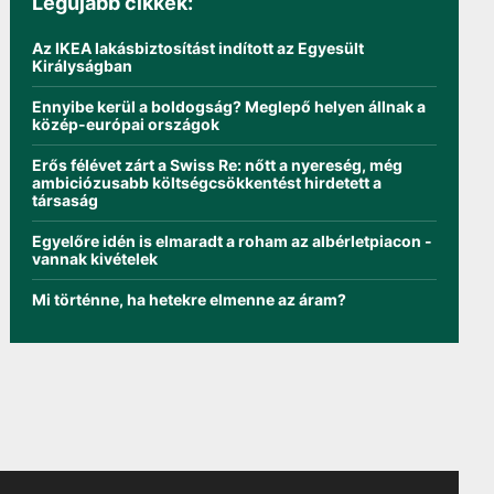
Legújabb cikkek:
Az IKEA lakásbiztosítást indított az Egyesült
Királyságban
Ennyibe kerül a boldogság? Meglepő helyen állnak a
közép-európai országok
Erős félévet zárt a Swiss Re: nőtt a nyereség, még
ambiciózusabb költségcsökkentést hirdetett a
társaság
Egyelőre idén is elmaradt a roham az albérletpiacon -
vannak kivételek
Mi történne, ha hetekre elmenne az áram?