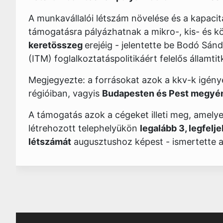
A munkavállalói létszám növelése és a kapacit
támogatásra pályázhatnak a mikro-, kis- és 
keretösszeg
erejéig - jelentette be Bodó Sán
(ITM) foglalkoztatáspolitikáért felelős államt
Megjegyezte: a forrásokat azok a kkv-k igény
régióiban, vagyis
Budapesten és Pest megyén
A támogatás azok a cégeket illeti meg, amely
létrehozott telephelyükön
legalább 3, legfelj
létszámát
augusztushoz képest - ismertette az