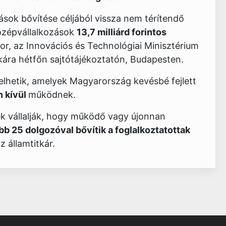
ások bővítése céljából vissza nem térítendő
középvállalkozások
13,7 milliárd forintos
dor, az Innovációs és Technológiai Minisztérium
itkára hétfőn sajtótájékoztatón, Budapesten.
elhetik, amelyek Magyarország kevésbé fejlett
 kívül
működnek.
ek vállalják, hogy működő vagy újonnan
ebb 25 dolgozóval bővítik a foglalkoztatottak
 államtitkár.