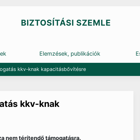
BIZTOSÍTÁSI SZEMLE
rek
Elemzések, publikációk
E
ogatás kkv-knak kapacitásbővítésre
atás kkv-knak
a nem térítendő támogatásra.