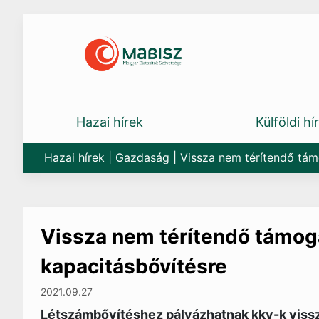
Skip
to
content
Hazai hírek
Külföldi hí
Hazai hírek
|
Gazdaság
|
Vissza nem térítendő tám
Vissza nem térítendő támog
kapacitásbővítésre
2021.09.27
Létszámbővítéshez pályázhatnak kkv-k vissz