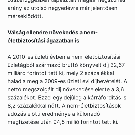
arány az utolsó negyedévre már jelentõsen
mérséklõdött.
Válság ellenére növekedés a nem-
életbiztosítási ágazatban is
A 2010-es üzleti évben a nem-életbiztosítási
üzletágból származó bruttó könyvelt díj 32,67
milliárd forintot tett ki, mely 2 százalékkal
haladja meg a 2009-es üzleti évi díjbevételét. A
nettó megszolgált díj növekedése elérte a 3,6
százalékot. Ezzel egyidejûleg a kárráfordítás is
8,2 százalékkal nõtt. A nem-életbiztosítások
adózás elõtti eredménye a különadó
megfizetése után 94,5 millió forintot tett ki.