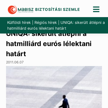
BIZTOSÍTÁSI SZEMLE
Skip
to
Külföldi hírek
|
Régiós hírek
|
UNIQA: sikerült átlépni a
content
hatmilliárd eurós lélektani határt
UNIQA: sikerült átlépni a
hatmilliárd eurós lélektani
határt
2011.06.07