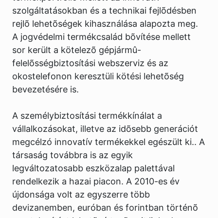
szolgáltatásokban és a technikai fejlõdésben
rejlõ lehetõségek kihasználása alapozta meg.
A jogvédelmi termékcsalád bõvítése mellett
sor került a kötelezõ gépjármû-
felelõsségbiztosítási webszerviz és az
okostelefonon keresztüli kötési lehetõség
bevezetésére is.
A személybiztosítási termékkínálat a
vállalkozásokat, illetve az idõsebb generációt
megcélzó innovatív termékekkel egészült ki.. A
társaság továbbra is az egyik
legváltozatosabb eszközalap palettával
rendelkezik a hazai piacon. A 2010-es év
újdonsága volt az egyszerre több
devizanemben, euróban és forintban történõ