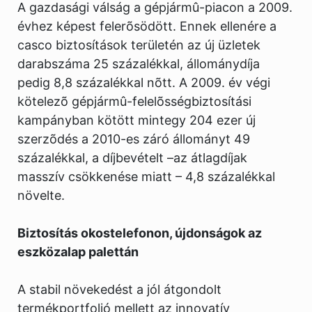
A gazdasági válság a gépjármû-piacon a 2009.
évhez képest felerõsödött. Ennek ellenére a
casco biztosítások területén az új üzletek
darabszáma 25 százalékkal, állománydíja
pedig 8,8 százalékkal nõtt. A 2009. év végi
kötelezõ gépjármû-felelõsségbiztosítási
kampányban kötött mintegy 204 ezer új
szerzõdés a 2010-es záró állományt 49
százalékkal, a díjbevételt –az átlagdíjak
masszív csökkenése miatt – 4,8 százalékkal
növelte.
Biztosítás okostelefonon, újdonságok az
eszközalap palettán
A stabil növekedést a jól átgondolt
termékportfolió mellett az innovatív