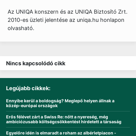
Az UNIQA konszern és az UNIQA Biztosító Zrt.
2010-es üzleti jelentése az uniqa.hu honlapon
olvasható.
Nincs kapcsolódó cikk
Legújabb cikkek:
Ennyibe kerül a boldogság? Meglepő helyen állnak a
közép-európai országok
Erős félévet zárt a Swiss Re: nőtt a nyereség, még
ambiciózusabb költségcsökkentést hirdetett a társaság
Egyelőre idén is elmaradt a roham az albérletpiacon -