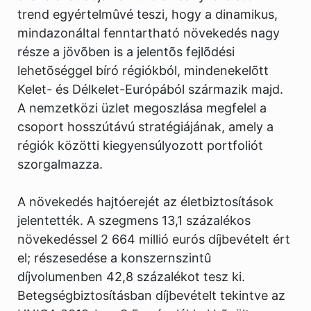
trend egyértelmûvé teszi, hogy a dinamikus,
mindazonáltal fenntartható növekedés nagy
része a jövõben is a jelentõs fejlõdési
lehetõséggel bíró régiókból, mindenekelõtt
Kelet- és Délkelet-Európából származik majd.
A nemzetközi üzlet megoszlása megfelel a
csoport hosszútávú stratégiájának, amely a
régiók közötti kiegyensúlyozott portfoliót
szorgalmazza.
A növekedés hajtóerejét az életbiztosítások
jelentették. A szegmens 13,1 százalékos
növekedéssel 2 664 millió eurós díjbevételt ért
el; részesedése a konszernszintû
díjvolumenben 42,8 százalékot tesz ki.
Betegségbiztosításban díjbevételt tekintve az