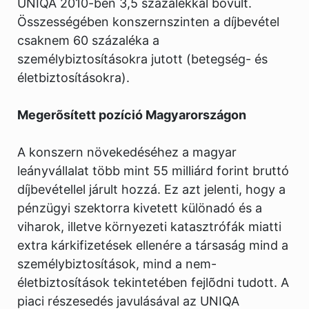
UNIQA 2010-ben 3,5 százalékkal bõvült.
Összességében konszernszinten a díjbevétel
csaknem 60 százaléka a
személybiztosításokra jutott (betegség- és
életbiztosításokra).
Megerõsített pozíció Magyarországon
A konszern növekedéséhez a magyar
leányvállalat több mint 55 milliárd forint bruttó
díjbevétellel járult hozzá. Ez azt jelenti, hogy a
pénzügyi szektorra kivetett különadó és a
viharok, illetve környezeti katasztrófák miatti
extra kárkifizetések ellenére a társaság mind a
személybiztosítások, mind a nem-
életbiztosítások tekintetében fejlõdni tudott. A
piaci részesedés javulásával az UNIQA