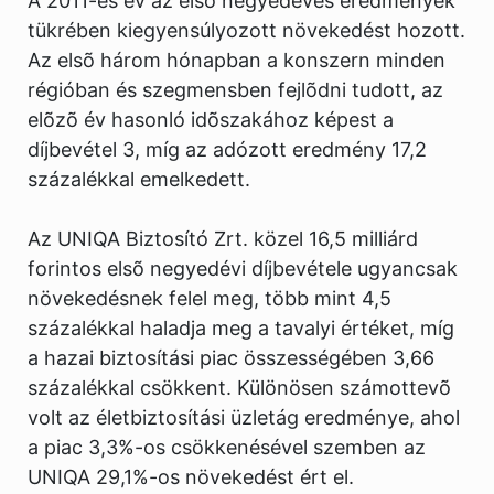
A 2011-es év az elsõ negyedéves eredmények
tükrében kiegyensúlyozott növekedést hozott.
Az elsõ három hónapban a konszern minden
régióban és szegmensben fejlõdni tudott, az
elõzõ év hasonló idõszakához képest a
díjbevétel 3, míg az adózott eredmény 17,2
százalékkal emelkedett.
Az UNIQA Biztosító Zrt. közel 16,5 milliárd
forintos elsõ negyedévi díjbevétele ugyancsak
növekedésnek felel meg, több mint 4,5
százalékkal haladja meg a tavalyi értéket, míg
a hazai biztosítási piac összességében 3,66
százalékkal csökkent. Különösen számottevõ
volt az életbiztosítási üzletág eredménye, ahol
a piac 3,3%-os csökkenésével szemben az
UNIQA 29,1%-os növekedést ért el.