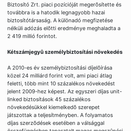
Biztosító Zrt. piaci pozícióját megerõsítette és
továbbra is a hatodik legnagyobb hazai
biztosítótársaság. A különadó megfizetése
nélküli adózás elõtti eredménye meghaladta a
2 419 millió forintot.
Kétszámjegyû személybiztosítási növekedés
A 2010-es év személybiztosítási díjelõírása
közel 24 milliárd forint volt, ami piaci átlag
feletti, több mint 10 százalékos növekedést
jelent 2009-hez képest. Az egyszeri díjas unit-
linked biztosítások 45 százalékos
növekedésükkel kiemelkedõ szerepet
játszottak a teljesítményben. A folyamatos
díjas szerzõdések esetében a válsággal
összefüggésben tapasztalt magas megszûnési