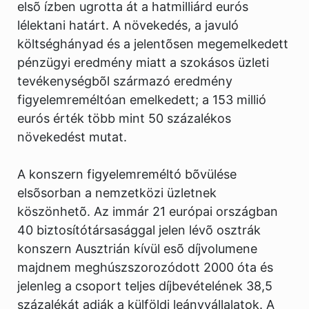
elsõ ízben ugrotta át a hatmilliárd eurós
lélektani határt. A növekedés, a javuló
költséghányad és a jelentõsen megemelkedett
pénzügyi eredmény miatt a szokásos üzleti
tevékenységbõl származó eredmény
figyelemreméltóan emelkedett; a 153 millió
eurós érték több mint 50 százalékos
növekedést mutat.
A konszern figyelemreméltó bõvülése
elsõsorban a nemzetközi üzletnek
köszönhetõ. Az immár 21 európai országban
40 biztosítótársasággal jelen lévõ osztrák
konszern Ausztrián kívül esõ díjvolumene
majdnem meghúszszorozódott 2000 óta és
jelenleg a csoport teljes díjbevételének 38,5
százalékát adják a külföldi leányvállalatok. A