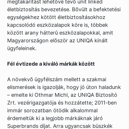
megtakarítást lehetõvé tevõ unit linked
életbiztosítás bevezetése. Bõvült a befektetési
egységekhez kötött életbiztosításokhoz
kapcsolódó eszközalapok köre is, többek
között arany hátterû eszközalapokkal, amit
Magyarországon elõször az UNIQA kínált
ügyfeleinek.
Fél évtizede a kiváló márkák között
A növekvõ ügyfélszám mellett a szakmai
elismerések is igazolják, hogy jó úton haladunk
– emelte ki Othmar Michl, az UNIQA Biztosító
Zrt. vezérigazgatója és hozzátette; 2011-ben
immár sorozatban ötödik alkalommal
érdemeltük ki a legjobb márkáknak járó
Superbrands díjat. Arra ugyancsak büszkék