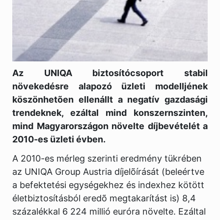
Az UNIQA biztosítócsoport stabil
növekedésre alapozó üzleti modelljének
köszönhetõen ellenállt a negatív gazdasági
trendeknek, ezáltal mind konszernszinten,
mind Magyarországon növelte díjbevételét a
2010-es üzleti évben.
A 2010-es mérleg szerinti eredmény tükrében
az UNIQA Group Austria díjelõírását (beleértve
a befektetési egységekhez és indexhez kötött
életbiztosításból eredõ megtakarítást is) 8,4
százalékkal 6 224 millió euróra növelte. Ezáltal