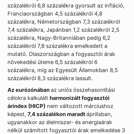
százalékról 6,8 százalékra gyorsult az infláció,
Franciaországban 4,5 százalékról 4,8
százalékra, Németországban 7,3 százalékról
7,4 százalékra, Japánban 1,2 százalékról 2,5
százalékra, Nagy-Britanniában pedig 6,2
százalékról 7,8 százalékra emelkedett a
mutató. Olaszországban a fogyasztói árak
növekedési üteme 6,5 százalékról 6
százalékra, míg az Egyesült Államokban 8,5
százalékról 8,3 százalékra lassult.
Az eurózónában
az uniós összehasonlítási
célokra kalkulált
harmonizált fogyasztói
árindex (HICP)
nem változott márciushoz
képest,
7,4 százalékon maradt
áprilisban,
ugyanakkor az élelmiszer- és energiaárak
nélkül számított fogyasztói árak emelkedése 3