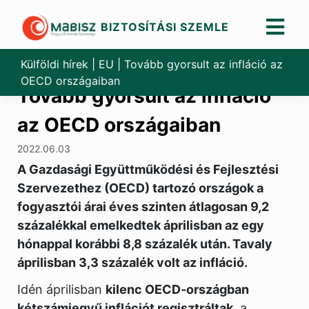
BIZTOSÍTÁSI SZEMLE
Skip
to
Külföldi hírek
|
EU
|
Tovább gyorsult az infláció az
content
OECD országaiban
Tovább gyorsult az infláció
az OECD országaiban
2022.06.03
A Gazdasági Együttműködési és Fejlesztési
Szervezethez (OECD) tartozó országok a
fogyasztói árai éves szinten átlagosan 9,2
százalékkal emelkedtek áprilisban az egy
hónappal korábbi 8,8 százalék után. Tavaly
áprilisban 3,3 százalék volt az infláció.
Idén áprilisban
kilenc OECD-országban
kétszámjegyű inflációt regisztráltak
, a