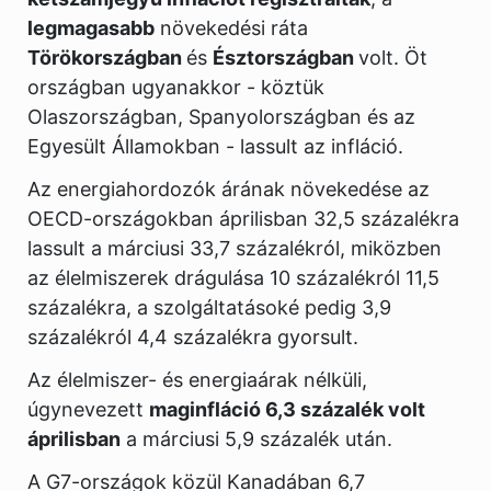
legmagasabb
növekedési ráta
Törökországban
és
Észtországban
volt. Öt
országban ugyanakkor - köztük
Olaszországban, Spanyolországban és az
Egyesült Államokban - lassult az infláció.
Az energiahordozók árának növekedése az
OECD-országokban áprilisban 32,5 százalékra
lassult a márciusi 33,7 százalékról, miközben
az élelmiszerek drágulása 10 százalékról 11,5
százalékra, a szolgáltatásoké pedig 3,9
százalékról 4,4 százalékra gyorsult.
Az élelmiszer- és energiaárak nélküli,
úgynevezett
maginfláció 6,3 százalék volt
áprilisban
a márciusi 5,9 százalék után.
A G7-országok közül Kanadában 6,7