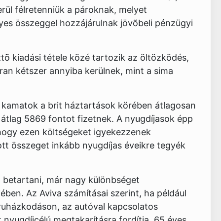
kerül félretenniük a pároknak, melyet
lyes összeggel hozzájárulnak jövõbeli pénzügyi
tõ kiadási tétele közé tartozik az öltözködés,
kran kétszer annyiba kerülnek, mint a sima
tt kamatok a brit háztartások körében átlagosan
 átlag 5869 fontot fizetnek. A nyugdíjasok épp
, hogy ezen költségeket igyekezzenek
ott összeget inkább nyugdíjas éveikre tegyék
l betartani, már nagy különbséget
ében. Az Aviva számításai szerint, ha például
 ruházkodáson, az autóval kapcsolatos
 nyugdíjcélú megtakarításra fordítja, 65 éves