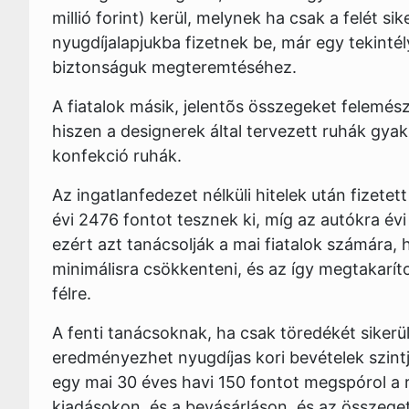
millió forint) kerül, melynek ha csak a felét si
nyugdíjalapjukba fizetnek be, már egy tekinté
biztonságuk megteremtéséhez.
A fiatalok másik, jelentõs összegeket felemész
hiszen a designerek által tervezett ruhák gya
konfekció ruhák.
Az ingatlanfedezet nélküli hitelek után fizete
évi 2476 fontot tesznek ki, míg az autókra évi
ezért azt tanácsolják a mai fiatalok számára
minimálisra csökkenteni, és az így megtakarít
félre.
A fenti tanácsoknak, ha csak töredékét sikerü
eredményezhet nyugdíjas kori bevételek szintj
egy mai 30 éves havi 150 fontot megspórol a
kiadásokon, és a bevásárláson, és az összeget