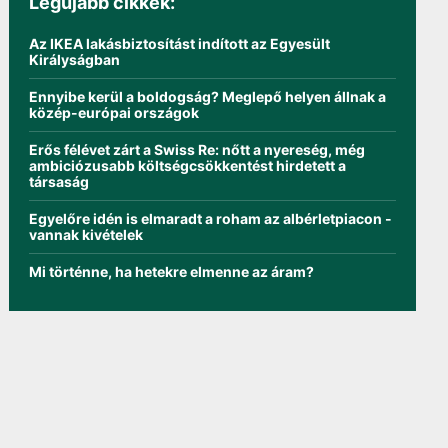
Legújabb cikkek:
Az IKEA lakásbiztosítást indított az Egyesült
Királyságban
Ennyibe kerül a boldogság? Meglepő helyen állnak a
közép-európai országok
Erős félévet zárt a Swiss Re: nőtt a nyereség, még
ambiciózusabb költségcsökkentést hirdetett a
társaság
Egyelőre idén is elmaradt a roham az albérletpiacon -
vannak kivételek
Mi történne, ha hetekre elmenne az áram?