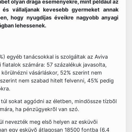
bet olyan drága eseményekre, mint például az
 és vállaljanak kevesebb gyermeket annak
en, hogy nyugdíjas éveikre nagyobb anyagi
ágban lehessenek.
) egyéb tanácsokkal is szolgáltak az Aviva
 fiatalok számára: 57 százalékuk javasolta,
 körülnézni vásárláskor, 52% szerint nem
szerint nem szabad hitelt felvenni, 45% pedig
ókra.
túl sokat aggódni az életben, mindössze tízbõl
ámára, ha pénzügyekrõl van szó.
ül nevezték meg elsõ helyen az esküvõi
ban egy esküvõ átlagosan 18500 fontba (6,4