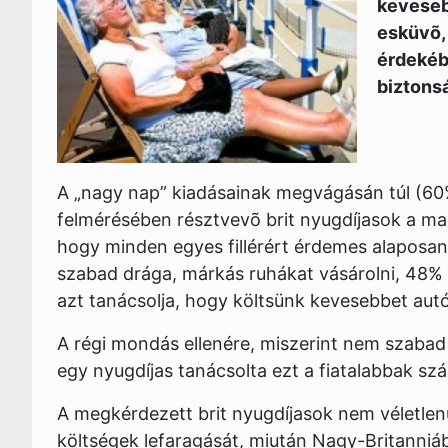
keveseb
esküvõ,
érdekéb
biztons
A „nagy nap” kiadásainak megvágásán túl (60%
felmérésében résztvevõ brit nyugdíjasok a mai
hogy minden egyes fillérért érdemes alaposan
szabad drága, márkás ruhákat vásárolni, 48% 
azt tanácsolja, hogy költsünk kevesebbet aut
A régi mondás ellenére, miszerint nem szabad 
egy nyugdíjas tanácsolta ezt a fiatalabbak sz
A megkérdezett brit nyugdíjasok nem véletlen
költségek lefaragását, miután Nagy-Britanniá