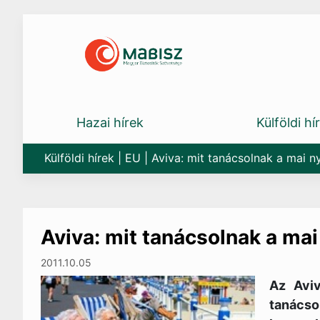
Skip
to
content
Hazai hírek
Külföldi hí
Külföldi hírek
|
EU
|
Aviva: mit tanácsolnak a mai n
Aviva: mit tanácsolnak a mai
2011.10.05
Az Aviv
tanácso