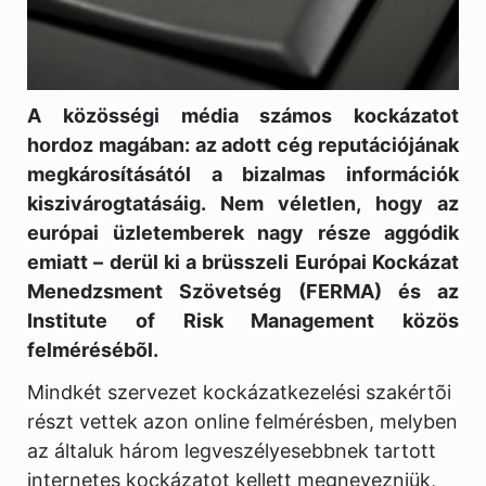
A közösségi média számos kockázatot
hordoz magában: az adott cég reputációjának
megkárosításától a bizalmas információk
kiszivárogtatásáig. Nem véletlen, hogy az
európai üzletemberek nagy része aggódik
emiatt – derül ki a brüsszeli Európai Kockázat
Menedzsment Szövetség (FERMA) és az
Institute of Risk Management közös
felmérésébõl.
Mindkét szervezet kockázatkezelési szakértõi
részt vettek azon online felmérésben, melyben
az általuk három legveszélyesebbnek tartott
internetes kockázatot kellett megnevezniük,