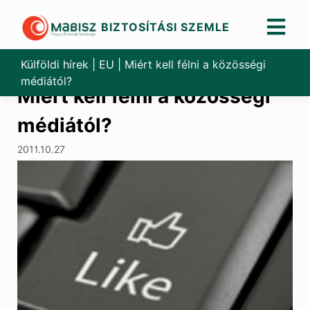
BIZTOSÍTÁSI SZEMLE
Skip
to
Külföldi hírek
|
EU
|
Miért kell félni a közösségi
content
médiától?
Miért kell félni a közösségi
médiától?
2011.10.27