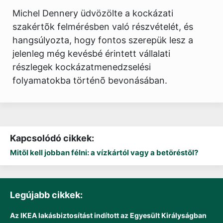
Michel Dennery üdvözölte a kockázati
szakértõk felmérésben való részvételét, és
hangsúlyozta, hogy fontos szerepük lesz a
jelenleg még kevésbé érintett vállalati
részlegek kockázatmenedzselési
folyamatokba történõ bevonásában.
Kapcsolódó cikkek:
Mitõl kell jobban félni: a vízkártól vagy a betöréstõl?
Legújabb cikkek:
Az IKEA lakásbiztosítást indított az Egyesült Királyságban