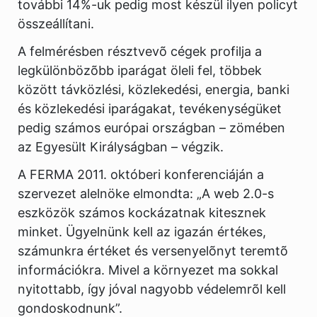
további 14%-uk pedig most készül ilyen policyt
összeállítani.
A felmérésben résztvevõ cégek profilja a
legkülönbözõbb iparágat öleli fel, többek
között távközlési, közlekedési, energia, banki
és közlekedési iparágakat, tevékenységüket
pedig számos európai országban – zömében
az Egyesült Királyságban – végzik.
A FERMA 2011. októberi konferenciáján a
szervezet alelnöke elmondta: „A web 2.0-s
eszközök számos kockázatnak kitesznek
minket. Ügyelnünk kell az igazán értékes,
számunkra értéket és versenyelõnyt teremtõ
információkra. Mivel a környezet ma sokkal
nyitottabb, így jóval nagyobb védelemrõl kell
gondoskodnunk”.