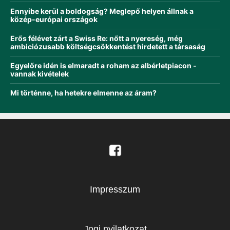
Ennyibe kerül a boldogság? Meglepő helyen állnak a
közép-európai országok
Erős félévet zárt a Swiss Re: nőtt a nyereség, még
ambiciózusabb költségcsökkentést hirdetett a társaság
Egyelőre idén is elmaradt a roham az albérletpiacon -
vannak kivételek
Mi történne, ha hetekre elmenne az áram?
Impresszum
Jogi nyilatkozat