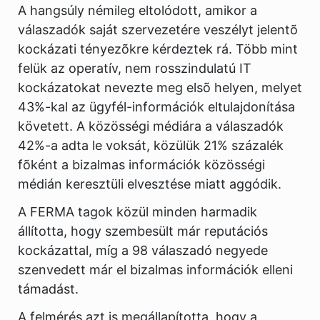
A hangsúly némileg eltolódott, amikor a
válaszadók saját szervezetére veszélyt jelentõ
kockázati tényezõkre kérdeztek rá. Több mint
felük az operatív, nem rosszindulatú IT
kockázatokat nevezte meg elsõ helyen, melyet
43%-kal az ügyfél-információk eltulajdonítása
követett. A közösségi médiára a válaszadók
42%-a adta le voksát, közülük 21% százalék
fõként a bizalmas információk közösségi
médián keresztüli elvesztése miatt aggódik.
A FERMA tagok közül minden harmadik
állította, hogy szembesült már reputációs
kockázattal, míg a 98 válaszadó negyede
szenvedett már el bizalmas információk elleni
támadást.
A felmérés azt is megállapította, hogy a