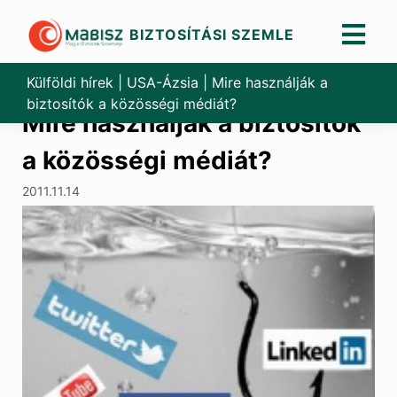
BIZTOSÍTÁSI SZEMLE
Skip
to
Külföldi hírek
|
USA-Ázsia
|
Mire használják a
content
biztosítók a közösségi médiát?
Mire használják a biztosítók
a közösségi médiát?
2011.11.14