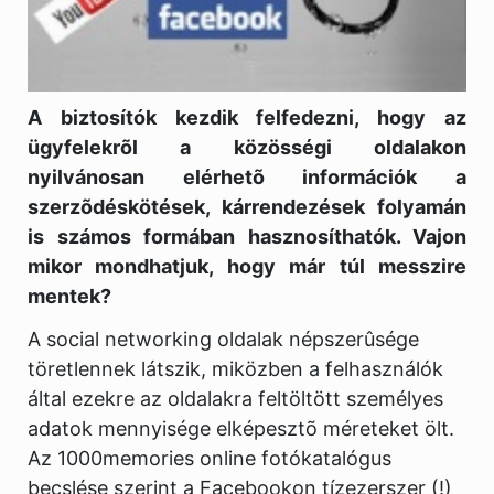
A biztosítók kezdik felfedezni, hogy az
ügyfelekrõl a közösségi oldalakon
nyilvánosan elérhetõ információk a
szerzõdéskötések, kárrendezések folyamán
is számos formában hasznosíthatók. Vajon
mikor mondhatjuk, hogy már túl messzire
mentek?
A social networking oldalak népszerûsége
töretlennek látszik, miközben a felhasználók
által ezekre az oldalakra feltöltött személyes
adatok mennyisége elképesztõ méreteket ölt.
Az 1000memories online fotókatalógus
becslése szerint a Facebookon tízezerszer (!)