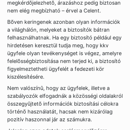
megkérdõjelezhetõ, árazáshoz pedig biztosan
nem elég megbízható – érvel a Celent.
Bõven keringenek azonban olyan információk
a világhálón, melyeket a biztosítók bátran
felhasználhatnak. Ha egy biztosító például egy
hirdetésen keresztül tudja meg, hogy kkv
ügyfele olyan tevékenységet is végez, amelyre
felelõsségbiztosítása nem terjed ki, a biztosító
figyelmeztetheti ügyfelét a fedezeti kör
kiszélesítésére.
Nem valószínû, hogy az ügyfelek, illetve a
szabályozók elfogadnák a közösségi oldalakról
összegyûjtetõ információk biztosítási célokra
történõ használatát, hacsak nem kizárólag
pozitív haszonnal jár az számukra.