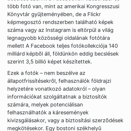
több fotó van, mint az amerikai Kongresszusi
Könyvtár gyûjteményében, de a Flickr
képmegosztó rendszerben található képek
száma vagy az Instagram is eltörpül a világ
legnagyobb közösségi oldalának fotótára
mellett A Facebook teljes fotókollekciója 140
milliárd képbõl áll, földünkön eddig becslések
szerint 3,5 billió képet készítettek.
Ezek a fotók – nem beszélve az
állapotfrissítésekrõl, felhasználók földrajzi
helyzetére vonatkozó adatokról – olyan
információkat szolgáltatnak a biztosítók
számára, melyek potenciálisan
felhasználhatók a káresemények
kivizsgálásakor, vagy a biztosítási szerzõdések
megkötésekor. Egy bostoni székhelyû