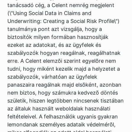
tanácsadó cég, a Celent nemrég megjelent
(\"Using Social Data in Claims and
Underwriting: Creating a Social Risk Profile\")
tanulmánya pont azt vizsgálja, hogy a
biztosítók milyen formában hasznosítják
ezeket az adatokat, és az ügyfelek és
szabályozók hogyan reagálnak, reagálhatnak
erre. A Celent elemzõi szerint egyelõre nem
tudni, hogy miként kezelik majd a helyzetet a
szabályozók, várhatóan az ügyfelek
panaszaira reagálnak majd elsõként, azonban
nem biztos, hogy számukra kedvezõ döntés
születik, hiszen legtöbben nincsenek tisztában
az általuk használt weboldalak használati
feltételeivel. A felhasználók ugyanis gyakran
lemondanak személyes adataik védelmérõl,