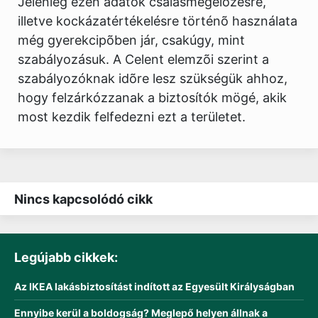
Jelenleg ezen adatok csalásmegelõzésre,
illetve kockázatértékelésre történõ használata
még gyerekcipõben jár, csakúgy, mint
szabályozásuk. A Celent elemzõi szerint a
szabályozóknak idõre lesz szükségük ahhoz,
hogy felzárkózzanak a biztosítók mögé, akik
most kezdik felfedezni ezt a területet.
Nincs kapcsolódó cikk
Legújabb cikkek:
Az IKEA lakásbiztosítást indított az Egyesült Királyságban
Ennyibe kerül a boldogság? Meglepő helyen állnak a