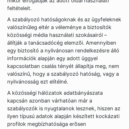
mikor elfogadják az adott oldal használati
feltételeit.
A szabályozó hatóságoknak és az ügyfeleknek
valószínûleg eltér a véleménye a biztosítók
közösségi média használati szokásairól –
állítják a tanácsadócég elemzõi. Amennyiben
egy biztosító a nyilvánosan rendelkezésre álló
információk alapján egy adott üggyel
kapcsolatban csalás tényét állapítja meg, nem
valószínû, hogy a szabályozó hatóság, vagy a
nyilvánosság ezt elítélné.
A közösségi hálózatok adatbányászata
kapcsán azonban várhatóan már a
szabályozók is nyugtalanok lesznek, hiszen az
ilyen típusú adatok alapján készített kockázati
profilok megbízhatósága erõsen