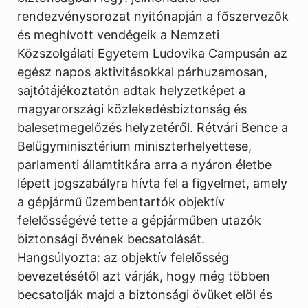
rendezvénysorozat nyitónapján a főszervezők
és meghívott vendégeik a Nemzeti
Közszolgálati Egyetem Ludovika Campusán az
egész napos aktivitásokkal párhuzamosan,
sajtótájékoztatón adtak helyzetképet a
magyarországi közlekedésbiztonság és
balesetmegelőzés helyzetéről. Rétvári Bence a
Belügyminisztérium miniszterhelyettese,
parlamenti államtitkára arra a nyáron életbe
lépett jogszabályra hívta fel a figyelmet, amely
a gépjármű üzembentartók objektív
felelősségévé tette a gépjárműben utazók
biztonsági övének becsatolását.
Hangsúlyozta: az objektív felelősség
bevezetésétől azt várják, hogy még többen
becsatolják majd a biztonsági övüket elöl és