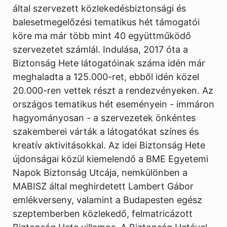
által szervezett közlekedésbiztonsági és
balesetmegelőzési tematikus hét támogatói
köre ma már több mint 40 együttműködő
szervezetet számlál. Indulása, 2017 óta a
Biztonság Hete látogatóinak száma idén már
meghaladta a 125.000-ret, ebből idén közel
20.000-ren vettek részt a rendezvényeken. Az
országos tematikus hét eseményein - immáron
hagyományosan - a szervezetek önkéntes
szakemberei várták a látogatókat színes és
kreatív aktivitásokkal. Az idei Biztonság Hete
újdonságai közül kiemelendő a BME Egyetemi
Napok Biztonság Utcája, nemkülönben a
MABISZ által meghirdetett Lambert Gábor
emlékverseny, valamint a Budapesten egész
szeptemberben közlekedő, felmatricázott