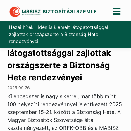
BIZTOSÍTÁSI SZEMLE
Skip
to
Hazai hírek
|
Idén is kiemelt látogatottsággal
content
zajlottak országszerte a Biztonság Hete
Idén is kiemelt
rendezvényei
látogatottsággal zajlottak
országszerte a Biztonság
Hete rendezvényei
2025.09.26
Kilencedszer is nagy sikerrel, már több mint
100 helyszíni rendezvénnyel jelentkezett 2025.
szeptember 15-21. között a Biztonság Hete. A
Magyar Biztosítók Szövetsége által
kezdeményezett, az ORFK-OBB és a MABISZ