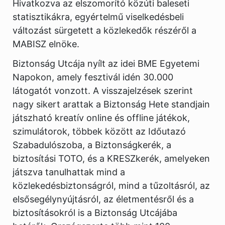
Hivatkozva az elszomorító közúti baleseti
statisztikákra, egyértelmű viselkedésbeli
változást sürgetett a közlekedők részéről a
MABISZ elnöke.
Biztonság Utcája nyílt az idei BME Egyetemi
Napokon, amely fesztivál idén 30.000
látogatót vonzott. A visszajelzések szerint
nagy sikert arattak a Biztonság Hete standjain
játszható kreatív online és offline játékok,
szimulátorok, többek között az Időutazó
Szabadulószoba, a Biztonságkerék, a
biztosítási TOTO, és a KRESZkerék, amelyeken
játszva tanulhattak mind a
közlekedésbiztonságról, mind a tűzoltásról, az
elsősegélynyújtásról, az életmentésről és a
biztosításokról is a Biztonság Utcájába