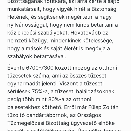
Bizottságának főtitkára, aki arra kérte a sajtó
munkatársait, hogy vigyék hírét a Biztonság
Hetének, és segítsenek megértetni a nagy
nyilvánossággal, hogy nem kínos betartani a
közlekedési szabályokat. Hovatovább ez
nemzeti közügy, mindenkinek kötelessége,
hogy a mások és saját életét is megóvja a
szabályok betartásával.
Évente 6700-7300 között mozog az otthoni
tűzesetek száma, ami az összes tűzeset
egyharmadát jelenti. Viszont a tűzeseti
sérülések 75%-a, a tűzeseti halálozásoknak
pedig több mint 80%-a az otthoni
balesetekhez köthető. Erről már Fülep Zoltán
tűzoltó dandártábornok, az Országos
Tűzmegelőzési Bizottság ügyvezető elnöke
beszélt a sajtótájékoztatón. Úgy vélte, hogy a