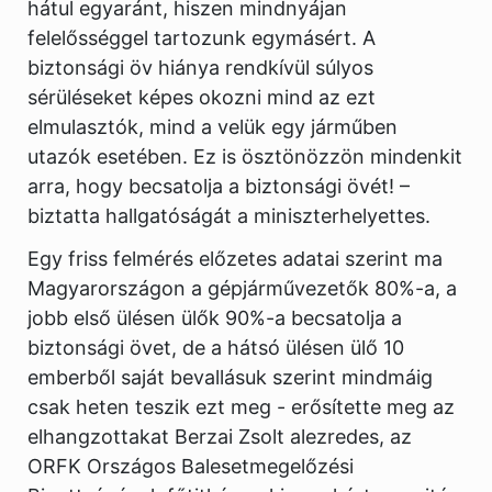
hátul egyaránt, hiszen mindnyájan
felelősséggel tartozunk egymásért. A
biztonsági öv hiánya rendkívül súlyos
sérüléseket képes okozni mind az ezt
elmulasztók, mind a velük egy járműben
utazók esetében. Ez is ösztönözzön mindenkit
arra, hogy becsatolja a biztonsági övét! –
biztatta hallgatóságát a miniszterhelyettes.
Egy friss felmérés előzetes adatai szerint ma
Magyarországon a gépjárművezetők 80%-a, a
jobb első ülésen ülők 90%-a becsatolja a
biztonsági övet, de a hátsó ülésen ülő 10
emberből saját bevallásuk szerint mindmáig
csak heten teszik ezt meg - erősítette meg az
elhangzottakat Berzai Zsolt alezredes, az
ORFK Országos Balesetmegelőzési