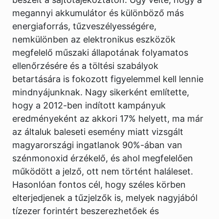
megannyi akkumulátor és különböző más
energiaforrás, tűzveszélyességére,
nemkülönben az elektronikus eszközök
megfelelő műszaki állapotának folyamatos
ellenőrzésére és a töltési szabályok
betartására is fokozott figyelemmel kell lennie
mindnyájunknak. Nagy sikerként említette,
hogy a 2012-ben indított kampányuk
eredményeként az akkori 17% helyett, ma már
az általuk baleseti esemény miatt vizsgált
magyarországi ingatlanok 90%-ában van
szénmonoxid érzékelő, és ahol megfelelően
működött a jelző, ott nem történt haláleset.
Hasonlóan fontos cél, hogy széles körben
elterjedjenek a tűzjelzők is, melyek nagyjából
tízezer forintért beszerezhetőek és