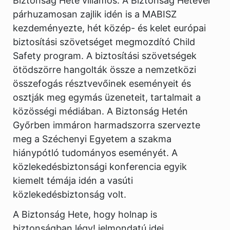
Biztonság Hete villamos. A Biztonság Hetével
párhuzamosan zajlik idén is a MABISZ
kezdeményezte, hét közép- és kelet európai
biztosítási szövetséget megmozdító Child
Safety program. A biztosítási szövetségek
ötödszörre hangolták össze a nemzetközi
összefogás résztvevőinek eseményeit és
osztják meg egymás üzeneteit, tartalmait a
közösségi médiában. A Biztonság Hetén
Győrben immáron harmadszorra szervezte
meg a Széchenyi Egyetem a szakma
hiánypótló tudományos eseményét. A
közlekedésbiztonsági konferencia egyik
kiemelt témája idén a vasúti
közlekedésbiztonság volt.
A Biztonság Hete, hogy holnap is
biztonságban légy! jelmondatú idei