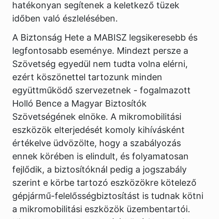
hatékonyan segítenek a keletkező tüzek
időben való észlelésében.
A Biztonság Hete a MABISZ legsikeresebb és
legfontosabb eseménye. Mindezt persze a
Szövetség egyedül nem tudta volna elérni,
ezért köszönettel tartozunk minden
együttműködő szervezetnek - fogalmazott
Holló Bence a Magyar Biztosítók
Szövetségének elnöke. A mikromobilitási
eszközök elterjedését komoly kihívásként
értékelve üdvözölte, hogy a szabályozás
ennek körében is elindult, és folyamatosan
fejlődik, a biztosítóknál pedig a jogszabály
szerint e körbe tartozó eszközökre kötelező
gépjármű-felelősségbiztosítást is tudnak kötni
a mikromobilitási eszközök üzembentartói.