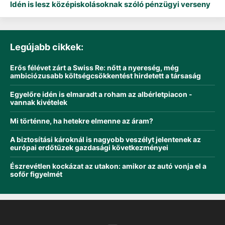
Idén is lesz középiskolásoknak szóló pénzügyi verseny
Legújabb cikkek:
Erős félévet zárt a Swiss Re: nőtt a nyereség, még
ambiciózusabb költségcsökkentést hirdetett a társaság
Egyelőre idén is elmaradt a roham az albérletpiacon -
vannak kivételek
Mi történne, ha hetekre elmenne az áram?
A biztosítási károknál is nagyobb veszélyt jelentenek az
európai erdőtüzek gazdasági következményei
Észrevétlen kockázat az utakon: amikor az autó vonja el a
sofőr figyelmét