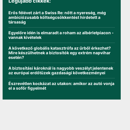
Legújabb cikkek:
Erős félévet zárt a Swiss Re: nőtt a nyereség, még
ambiciózusabb költségcsökkentést hirdetett a
társaság
Egyelőre idén is elmaradt a roham az albérletpiacon -
vannak kivételek
A következő globális katasztrófa az űrből érkezhet?
Mire készülhetnek a biztosítók egy extrém napvihar
esetén?
A biztosítási károknál is nagyobb veszélyt jelentenek
az európai erdőtüzek gazdasági következményei
Észrevétlen kockázat az utakon: amikor az autó vonja
el a sofőr figyelmét