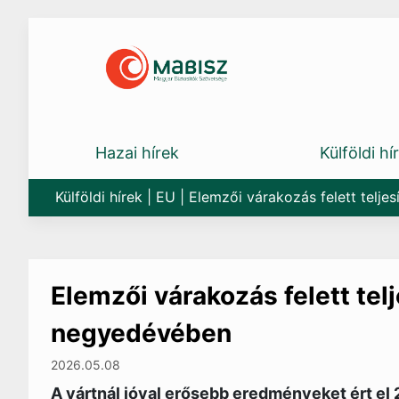
Skip
to
content
Hazai hírek
Külföldi hí
Külföldi hírek
|
EU
|
Elemzői várakozás felett telje
Elemzői várakozás felett tel
negyedévében
2026.05.08
A vártnál jóval erősebb eredményeket ért e