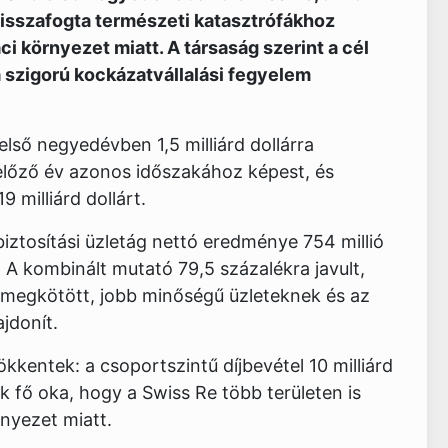
visszafogta természeti katasztrófákhoz
i környezet miatt. A társaság szerint a cél
 szigorú kockázatvállalási fegyelem
lső negyedévben 1,5 milliárd dollárra
előző év azonos időszakához képest, és
 milliárd dollárt.
biztosítási üzletág nettó eredménye 754 millió
n. A kombinált mutató 79,5 százalékra javult,
 megkötött, jobb minőségű üzleteknek és az
jdonít.
kkentek: a csoportszintű díjbevétel 10 milliárd
nek fő oka, hogy a Swiss Re több területen is
rnyezet miatt.