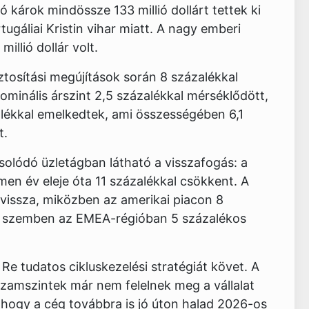
károk mindössze 133 millió dollárt tettek ki
ugáliai Kristin vihar miatt. A nagy emberi
llió dollár volt.
iztosítási megújítások során 8 százalékkal
minális árszint 2,5 százalékkal mérséklődött,
lékkal emelkedtek, ami összességében 6,1
t.
olódó üzletágban látható a visszafogás: a
men év eleje óta 11 százalékkal csökkent. A
t vissza, miközben az amerikai piacon 8
el szemben az EMEA-régióban 5 százalékos
Re tudatos cikluskezelési stratégiát követ. A
hozamszintek már nem felelnek meg a vállalat
 hogy a cég továbbra is jó úton halad 2026-os