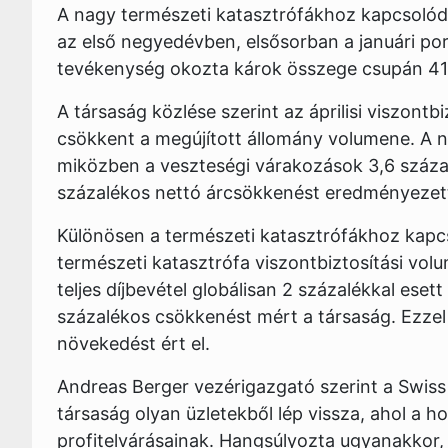
A nagy természeti katasztrófákhoz kapcsolódó 
az első negyedévben, elsősorban a januári port
tevékenység okozta károk összege csupán 41 mi
A társaság közlése szerint az áprilisi viszontb
csökkent a megújított állomány volumene. A no
miközben a veszteségi várakozások 3,6 száza
százalékos nettó árcsökkenést eredményezet
Különösen a természeti katasztrófákhoz kapcs
természeti katasztrófa viszontbiztosítási volu
teljes díjbevétel globálisan 2 százalékkal eset
százalékos csökkenést mért a társaság. Ezz
növekedést ért el.
Andreas Berger vezérigazgató szerint a Swiss 
társaság olyan üzletekből lép vissza, ahol a 
profitelvárásainak. Hangsúlyozta ugyanakkor,