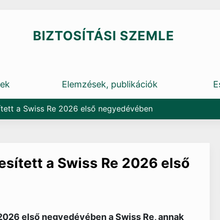
BIZTOSÍTÁSI SZEMLE
rek
Elemzések, publikációk
E
sített a Swiss Re 2026 első negyedévében
jesített a Swiss Re 2026 első
l 2026 első negyedévében a Swiss Re, annak