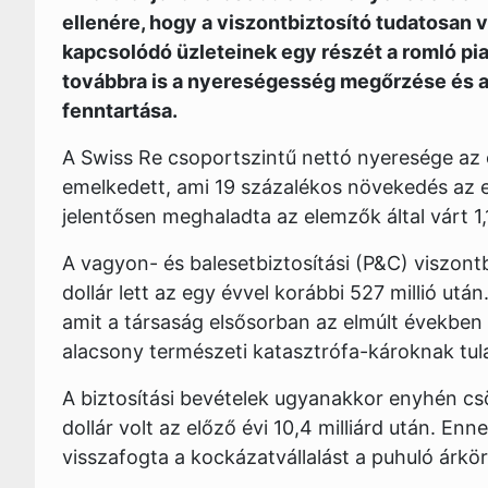
ellenére, hogy a viszontbiztosító tudatosan 
kapcsolódó üzleteinek egy részét a romló piac
továbbra is a nyereségesség megőrzése és a
fenntartása.
A Swiss Re csoportszintű nettó nyeresége az e
emelkedett, ami 19 százalékos növekedés az 
jelentősen meghaladta az elemzők által várt 1,19
A vagyon- és balesetbiztosítási (P&C) viszont
dollár lett az egy évvel korábbi 527 millió utá
amit a társaság elsősorban az elmúlt években
alacsony természeti katasztrófa-károknak tula
A biztosítási bevételek ugyanakkor enyhén csö
dollár volt az előző évi 10,4 milliárd után. En
visszafogta a kockázatvállalást a puhuló árkö