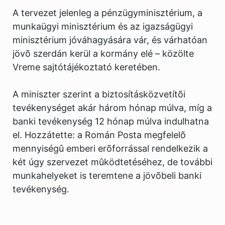
A tervezet jelenleg a pénzügyminisztérium, a
munkaügyi minisztérium és az igazságügyi
minisztérium jóváhagyására vár, és várhatóan
jövõ szerdán kerül a kormány elé – közölte
Vreme sajtótájékoztató keretében.
A miniszter szerint a biztosításközvetítõi
tevékenységet akár három hónap múlva, míg a
banki tevékenység 12 hónap múlva indulhatna
el. Hozzátette: a Román Posta megfelelõ
mennyiségû emberi erõforrással rendelkezik a
két úgy szervezet mûködtetéséhez, de további
munkahelyeket is teremtene a jövõbeli banki
tevékenység.