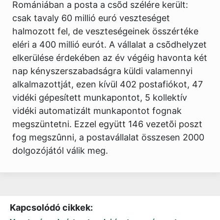
Romániában a posta a csõd szélére került:
csak tavaly 60 millió euró veszteséget
halmozott fel, de veszteségeinek összértéke
eléri a 400 millió eurót. A vállalat a csõdhelyzet
elkerülése érdekében az év végéig havonta két
nap kényszerszabadságra küldi valamennyi
alkalmazottját, ezen kívül 402 postafiókot, 47
vidéki gépesített munkapontot, 5 kollektív
vidéki automatizált munkapontot fognak
megszüntetni. Ezzel együtt 146 vezetõi poszt
fog megszûnni, a postavállalat összesen 2000
dolgozójától válik meg.
Kapcsolódó cikkek: