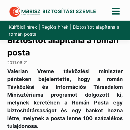
BIZTOSÍTÁSI SZEMLE
Skip
to
Külföldi hírek
|
Régiós hírek
|
Biztosítót alapítana a
content
román posta
Biztosítót alapítana a román
posta
2011.06.21
Valerian Vreme távközlési miniszter
pénteken bejelentette, hogy a román
Távközlési és Információs Társadalom
Minisztériuma programot dolgozott ki,
melynek keretében a Román Posta egy
biztosítótársaságot és egy bankot hozna
létre, melynek a posta lenne 100 százalékos
tulajdonosa.