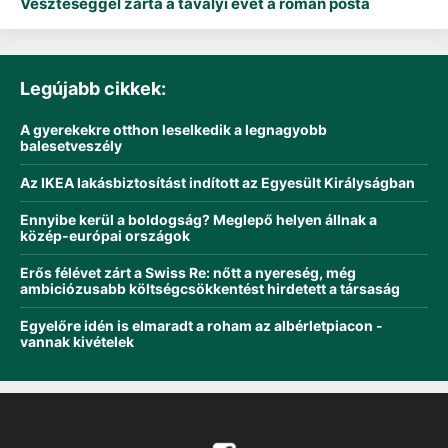
Veszteséggel zárta a tavalyi évet a román posta
Legújabb cikkek:
A gyerekekre otthon leselkedik a legnagyobb
balesetveszély
Az IKEA lakásbiztosítást indított az Egyesült Királyságban
Ennyibe kerül a boldogság? Meglepő helyen állnak a
közép-európai országok
Erős félévet zárt a Swiss Re: nőtt a nyereség, még
ambiciózusabb költségcsökkentést hirdetett a társaság
Egyelőre idén is elmaradt a roham az albérletpiacon -
vannak kivételek