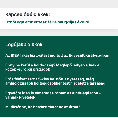
Kapcsolódó cikkek:
Ötbõl egy ember tesz félre nyugdíjas éveire
Legújabb cikkek:
Az IKEA lakásbiztosítást indított az Egyesült Királyságban
Ennyibe kerül a boldogság? Meglepő helyen állnak a
közép-európai országok
Erős félévet zárt a Swiss Re: nőtt a nyereség, még
ambiciózusabb költségcsökkentést hirdetett a társaság
Egyelőre idén is elmaradt a roham az albérletpiacon -
vannak kivételek
Mi történne, ha hetekre elmenne az áram?