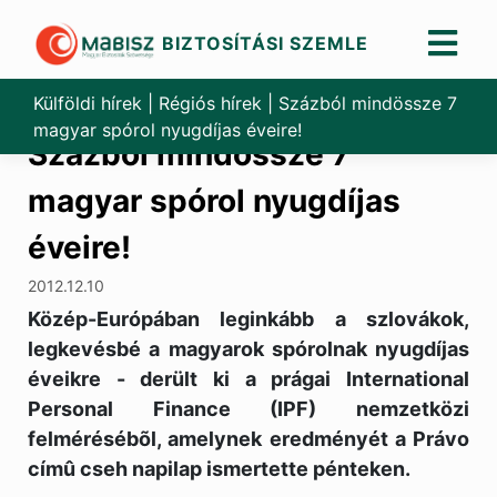
BIZTOSÍTÁSI SZEMLE
Skip
to
Külföldi hírek
|
Régiós hírek
|
Százból mindössze 7
content
magyar spórol nyugdíjas éveire!
Százból mindössze 7
magyar spórol nyugdíjas
éveire!
2012.12.10
Közép-Európában leginkább a szlovákok,
legkevésbé a magyarok spórolnak nyugdíjas
éveikre - derült ki a prágai International
Personal Finance (IPF) nemzetközi
felmérésébõl, amelynek eredményét a Právo
címû cseh napilap ismertette pénteken.