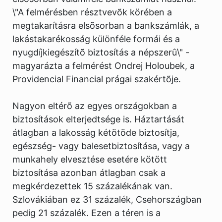
\"A felmérésben résztvevõk körében a
megtakarításra elsõsorban a bankszámlák, a
lakástakarékosság különféle formái és a
nyugdíjkiegészítõ biztosítás a népszerû\" -
magyarázta a felmérést Ondrej Holoubek, a
Providencial Financial prágai szakértõje.
Nagyon eltérõ az egyes országokban a
biztosítások elterjedtsége is. Háztartását
átlagban a lakosság kétötöde biztosítja,
egészség- vagy balesetbiztosítása, vagy a
munkahely elvesztése esetére kötött
biztosítása azonban átlagban csak a
megkérdezettek 15 százalékának van.
Szlovákiában ez 31 százalék, Csehországban
pedig 21 százalék. Ezen a téren is a