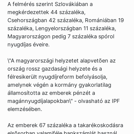
A felmérés szerint Szlovákiában a
megkérdezettek 44 százaléka,
Csehországban 42 százaléka, Romániában 19
százaléka, Lengyelországban 11 százaléka,
Magyarországon pedig 7 százaléka spórol
nyugdíjas éveire.
\"A magyarországi helyzetet alapvetõen az
ország rossz gazdasági helyzete és a
félresikerült nyugdíjreform befolyásolja,
amelynek végén a kormány gyakorlatilag
államosította az emberek pénzét a
magánnyugdíjalapokban\" - olvasható az IPF
elemzésében.
Az emberek 67 százaléka a takarékoskodásra
elsõsorban valamiféle bankszámlát használ.