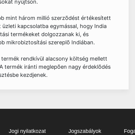
sokat nyújtson.
öbb mint három millió szerzõdést értékesített
t üzleti kapcsolatba egymással, hogy India
ítási termékeket dolgozzanak ki, és
b mikrobiztosítási szereplõ Indiában.
i termék rendkívül alacsony költség mellett
t. A termék iránti meglepõen nagy érdeklõdés
esztésbe kezdjenek.
Jogi nyilatkozat
Jogszabályok
Foga