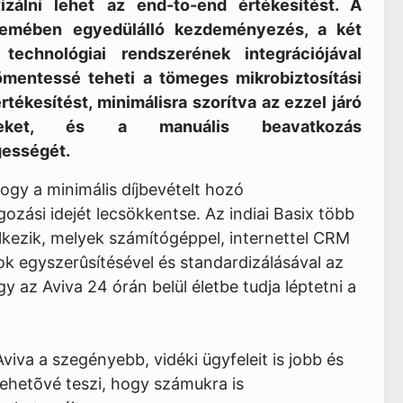
izálni lehet az end-to-end értékesítést. A
emében egyedülálló kezdeményezés, a két
t technológiai rendszerének integrációjával
mentessé teheti a tömeges mikrobiztosítási
tékesítést, minimálisra szorítva az ezzel járó
égeket, és a manuális beavatkozás
ességét.
ogy a minimális díjbevételt hozó
gozási idejét lecsökkentse. Az indiai Basix több
lkezik, melyek számítógéppel, internettel CRM
k egyszerûsítésével és standardizálásával az
gy az Aviva 24 órán belül életbe tudja léptetni a
va a szegényebb, vidéki ügyfeleit is jobb és
lehetõvé teszi, hogy számukra is