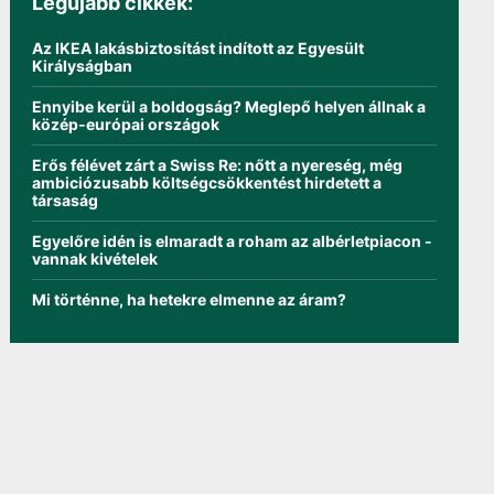
Legújabb cikkek:
Az IKEA lakásbiztosítást indított az Egyesült
Királyságban
Ennyibe kerül a boldogság? Meglepő helyen állnak a
közép-európai országok
Erős félévet zárt a Swiss Re: nőtt a nyereség, még
ambiciózusabb költségcsökkentést hirdetett a
társaság
Egyelőre idén is elmaradt a roham az albérletpiacon -
vannak kivételek
Mi történne, ha hetekre elmenne az áram?