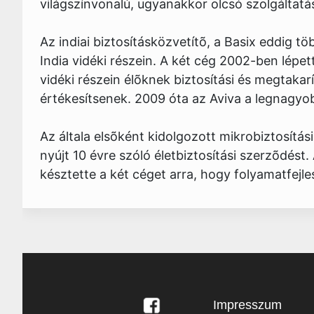
világszínvonalú, ugyanakkor olcsó szolgáltatá
Az indiai biztosításközvetítõ, a Basix eddig t
India vidéki részein. A két cég 2002-ben lépet
vidéki részein élõknek biztosítási és megtakar
értékesítsenek. 2009 óta az Aviva a legnagyob
Az általa elsõként kidolgozott mikrobiztosítás
nyújt 10 évre szóló életbiztosítási szerzõdés
késztette a két céget arra, hogy folyamatfejl
Impresszum