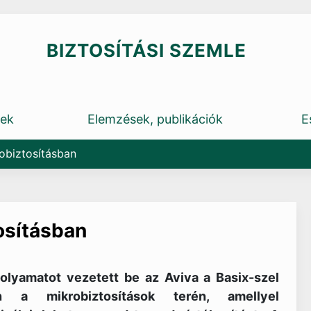
BIZTOSÍTÁSI SZEMLE
rek
Elemzések, publikációk
E
robiztosításban
osításban
folyamatot vezetett be az Aviva a Basix-szel
n a mikrobiztosítások terén, amellyel