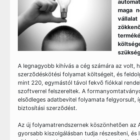
automat
maga n
vállala
zökkenõ
termékér
költs
szükség
A legnagyobb kihívás a cég számára az volt, h
szerzõdéskötési folyamat költségeit, és feldol
mint 220, egymástól távol fekvõ fiókkal rende
szoftverrel felszereltek. A formanyomtatványo
elsõdleges adatbevitel folyamata felgyorsult, í
biztosítási szerzõdést.
Az új folyamatrendszernek köszönhetõen az Avi
gyorsabb kiszolgálásban tudja részesíteni, és 