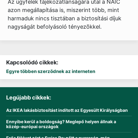
Az ügyfelek tájékozatlanságára utal a NAIC
azon megállapítása is, miszerint több, mint
harmaduk nincs tisztában a biztosítási díjuk
nagyságát befolyásoló tényezõkkel.
Kapcsolódó cikkek:
Egyre többen szerzõdnek az interneten
Legújabb cikkek:
Az IKEA lakásbiztosítást indított az Egyesült Királyságban
Ennyibe kerül a boldogság? Meglepő helyen állnak a
közép-európai országok
Erős félévet zárt a Swiss Re: nőtt a nyereség, még