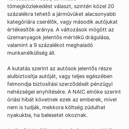
tömegközlekedést választ, szintén közel 20
százalékra tehetõ a jármûvüket alacsonyabb
kategóriára cserélõk, vagy második autójukat
értékesítõk aránya. A változások mögött az
üzemanyagok jelentõs mértékû drágulása,
valamint a 9 százalékot meghaladó
munkanélküliség áll.
A kutatás szerint az autósok jelentõs része
alulbiztosítja autóját, vagy teljes egészében
felmondja biztosítási szerzõdését pénzügyi
nehézségei enyhítésére. A NAIC elnöke szerint
óriási hibát követnek ezek az emberek, mivel
nem is tudják, mekkora költség zúdulhat
nyakukba, ha balesetet okoznak.