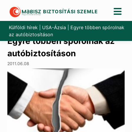
BIZTOSÍTÁSI SZEMLE
Skip
to
Külföldi hírek
|
USA-Ázsia
|
Egyre többen spórolnak
content
az autóbiztosításon
Egyre többen spórolnak az
autóbiztosításon
2011.06.08