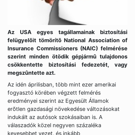
Az USA egyes tagállamainak biztosítási
felügyelõit tömörítõ National Association of
Insurance Commissioners (NAIC) felmérése
szerint minden ötödik gépjármû tulajdonos
csökkentette biztosítási fedezetét, vagy
megszûntette azt.
Az idén áprilisban, több mint ezer amerikai
fogyasztó körében végzett felmérés
eredményei szerint az Egyesült Államok
erõtlen gazdasági növekedése változásokat
indukált az autósok szokásaiban is. A
válaszadók közel negyven százaléka
kevesebbet vezet, és inkább