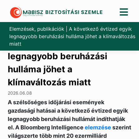
BIZTOSÍTÁSI SZEMLE
Skip
to
Elemzések, publikációk
|
A következő évtized egyik
content
legnagyobb beruházási hulláma jöhet a klímaváltozás
A következő évtized egyik
miatt
legnagyobb beruházási
hulláma jöhet a
klímaváltozás miatt
2026.06.08
A szélsőséges időjárási események
gazdasági hatásai a következő évtized egyik
legnagyobb beruházási hullámát indíthatják
el. A Bloomberg Intelligence
elemzése
szerint
világszerte több mint 20 ezermilliárd