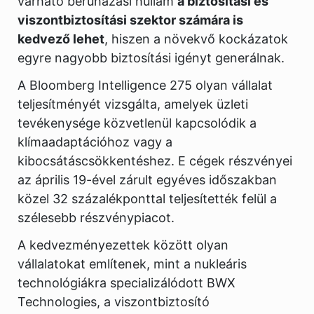
várható beruházási hullám
a biztosítási és
viszontbiztosítási szektor számára is
kedvező lehet
, hiszen a növekvő kockázatok
egyre nagyobb biztosítási igényt generálnak.
A Bloomberg Intelligence 275 olyan vállalat
teljesítményét vizsgálta, amelyek üzleti
tevékenysége közvetlenül kapcsolódik a
klímaadaptációhoz vagy a
kibocsátáscsökkentéshez. E cégek részvényei
az április 19-ével zárult egyéves időszakban
közel 32 százalékponttal teljesítették felül a
szélesebb részvénypiacot.
A kedvezményezettek között olyan
vállalatokat említenek, mint a nukleáris
technológiákra specializálódott BWX
Technologies, a viszontbiztosító