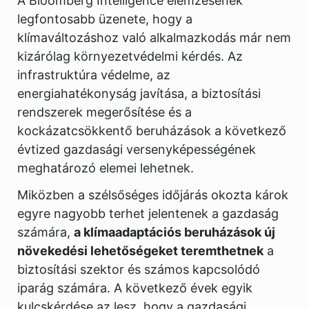
A Bloomberg Intelligence elemzésének
legfontosabb üzenete, hogy a
klímaváltozáshoz való alkalmazkodás már nem
kizárólag környezetvédelmi kérdés. Az
infrastruktúra védelme, az
energiahatékonyság javítása, a biztosítási
rendszerek megerősítése és a
kockázatcsökkentő beruházások a következő
évtized gazdasági versenyképességének
meghatározó elemei lehetnek.
Miközben a szélsőséges időjárás okozta károk
egyre nagyobb terhet jelentenek a gazdaság
számára,
a klímaadaptációs beruházások új
növekedési lehetőségeket teremthetnek
a
biztosítási szektor és számos kapcsolódó
iparág számára. A következő évek egyik
kulcskérdése az lesz, hogy a gazdasági