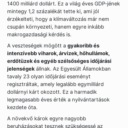
1400 milliárd dollárt. Ez a világ éves GDP-jének
mintegy 1,2 százalékát tette ki, ami jól
érzékelteti, hogy a klímaváltozás már nem
csupán környezeti, hanem egyre inkább
makrogazdasági kérdés is.
A veszteségek mögött a
gyakoribb és
intenzívebb viharok, árvizek, hőhullámok,
erdőtüzek és egyéb szélsőséges időjárási
jelenségek
állnak. Az Egyesült Államokban
tavaly 23 olyan időjárási eseményt
regisztráltak, amely legalább egymilliárd
dollárnyi kárt okozott. Ez a harmadik
legmagasabb éves érték a nyilvántartások
kezdete óta.
A növekvő károk egyre nagyobb
beruházásokat tesznek szükségessé az