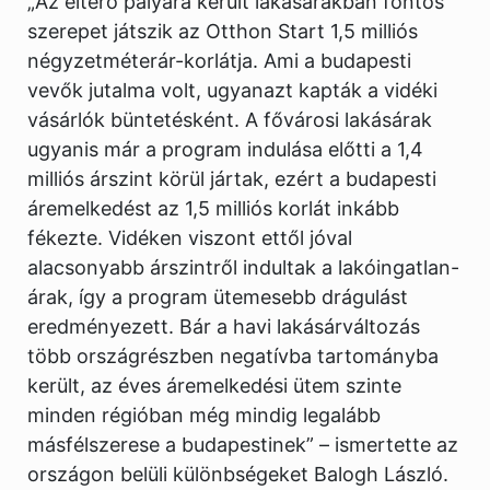
„Az eltérő pályára került lakásárakban fontos
szerepet játszik az Otthon Start 1,5 milliós
négyzetméterár-korlátja. Ami a budapesti
vevők jutalma volt, ugyanazt kapták a vidéki
vásárlók büntetésként. A fővárosi lakásárak
ugyanis már a program indulása előtti a 1,4
milliós árszint körül jártak, ezért a budapesti
áremelkedést az 1,5 milliós korlát inkább
fékezte. Vidéken viszont ettől jóval
alacsonyabb árszintről indultak a lakóingatlan-
árak, így a program ütemesebb drágulást
eredményezett. Bár a havi lakásárváltozás
több országrészben negatívba tartományba
került, az éves áremelkedési ütem szinte
minden régióban még mindig legalább
másfélszerese a budapestinek” – ismertette az
országon belüli különbségeket Balogh László.