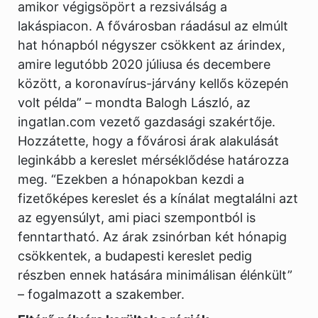
amikor végigsöpört a rezsiválság a
lakáspiacon. A fővárosban ráadásul az elmúlt
hat hónapból négyszer csökkent az árindex,
amire legutóbb 2020 júliusa és decembere
között, a koronavírus-járvány kellős közepén
volt példa” – mondta Balogh László, az
ingatlan.com vezető gazdasági szakértője.
Hozzátette, hogy a fővárosi árak alakulását
leginkább a kereslet mérséklődése határozza
meg. “Ezekben a hónapokban kezdi a
fizetőképes kereslet és a kínálat megtalálni azt
az egyensúlyt, ami piaci szempontból is
fenntartható. Az árak zsinórban két hónapig
csökkentek, a budapesti kereslet pedig
részben ennek hatására minimálisan élénkült”
– fogalmazott a szakember.