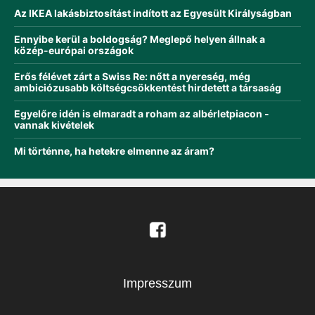
Az IKEA lakásbiztosítást indított az Egyesült Királyságban
Ennyibe kerül a boldogság? Meglepő helyen állnak a
közép-európai országok
Erős félévet zárt a Swiss Re: nőtt a nyereség, még
ambiciózusabb költségcsökkentést hirdetett a társaság
Egyelőre idén is elmaradt a roham az albérletpiacon -
vannak kivételek
Mi történne, ha hetekre elmenne az áram?
Impresszum