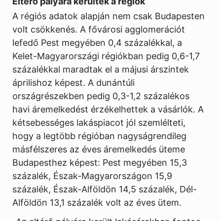
Eltérő pályára kerültek a régiók
A régiós adatok alapján nem csak Budapesten
volt csökkenés. A fővárosi agglomerációt
lefedő Pest megyében 0,4 százalékkal, a
Kelet-Magyarországi régiókban pedig 0,6-1,7
százalékkal maradtak el a májusi árszintek
áprilishoz képest. A dunántúli
országrészekben pedig 0,3-1,2 százalékos
havi áremelkedést érzékelhettek a vásárlók. A
kétsebességes lakáspiacot jól szemlélteti,
hogy a legtöbb régióban nagyságrendileg
másfélszeres az éves áremelkedés üteme
Budapesthez képest: Pest megyében 15,3
százalék, Észak-Magyarországon 15,9
százalék, Észak-Alföldön 14,5 százalék, Dél-
Alföldön 13,1 százalék volt az éves ütem.