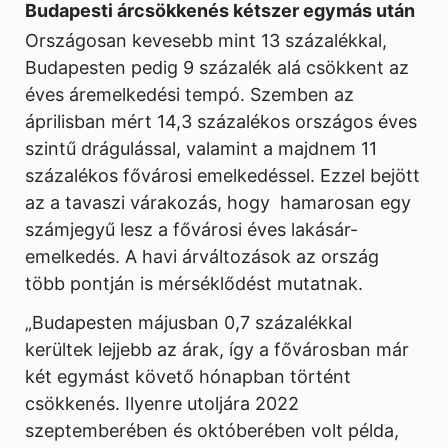
Budapesti árcsökkenés kétszer egymás után
Országosan kevesebb mint 13 százalékkal,
Budapesten pedig 9 százalék alá csökkent az
éves áremelkedési tempó. Szemben az
áprilisban mért 14,3 százalékos országos éves
szintű drágulással, valamint a majdnem 11
százalékos fővárosi emelkedéssel. Ezzel bejött
az a tavaszi várakozás, hogy hamarosan egy
számjegyű lesz a fővárosi éves lakásár-
emelkedés. A havi árváltozások az ország
több pontján is mérséklődést mutatnak.
„Budapesten májusban 0,7 százalékkal
kerültek lejjebb az árak, így a fővárosban már
két egymást követő hónapban történt
csökkenés. Ilyenre utoljára 2022
szeptemberében és októberében volt példa,