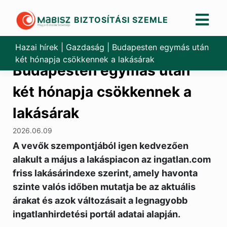
BIZTOSÍTÁSI SZEMLE
Skip
to
Hazai hírek
|
Gazdaság
|
Budapesten egymás után
content
két hónapja csökkennek a lakásárak
Budapesten egymás után
két hónapja csökkennek a
lakásárak
2026.06.09
A vevők szempontjából igen kedvezően
alakult a május a lakáspiacon az ingatlan.com
friss lakásárindexe szerint, amely havonta
szinte valós időben mutatja be az aktuális
árakat és azok változásait a legnagyobb
ingatlanhirdetési portál adatai alapján.