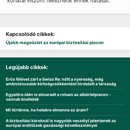
korlátai viszont fékezhetik ennek hatását.
Kapcsolódó cikkek:
Újabb megaüzlet az európai biztosítási piacon
Legújabb cikkek:
Erős félévet zárt a Swiss Re: nőtt a nyereség, még
ambiciózusabb költségcsökkentést hirdetett a társaság
Egyelőre idén is elmaradt a roham az albérletpiacon -
vannak kivételek
Mi történne, ha hetekre elmenne az áram?
A biztosítási károknál is nagyobb veszélyt jelentenek az
európai erdőtüzek gazdasági következményei