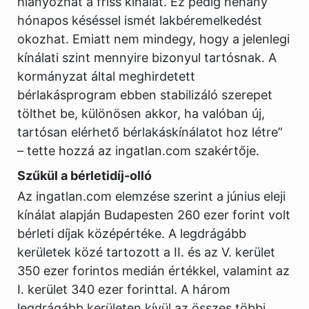
hiányozhat a friss kínálat. Ez pedig néhány
hónapos késéssel ismét lakbéremelkedést
okozhat. Emiatt nem mindegy, hogy a jelenlegi
kínálati szint mennyire bizonyul tartósnak. A
kormányzat által meghirdetett
bérlakásprogram ebben stabilizáló szerepet
tölthet be, különösen akkor, ha valóban új,
tartósan elérhető bérlakáskínálatot hoz létre”
– tette hozzá az ingatlan.com szakértője.
Szűkül a bérletidíj-olló
Az ingatlan.com elemzése szerint a június eleji
kínálat alapján Budapesten 260 ezer forint volt
bérleti díjak középértéke. A legdrágább
kerületek közé tartozott a II. és az V. kerület
350 ezer forintos medián értékkel, valamint az
I. kerület 340 ezer forinttal. A három
legdrágább kerületen kívül az összes többi