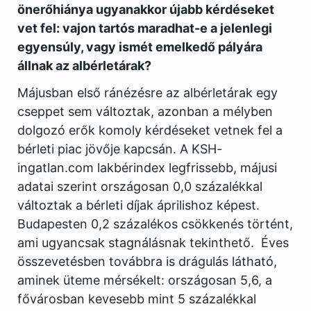
önerőhiánya ugyanakkor újabb kérdéseket
vet fel: vajon tartós maradhat-e a jelenlegi
egyensúly, vagy ismét emelkedő pályára
állnak az albérletárak?
Májusban első ránézésre az albérletárak egy
cseppet sem változtak, azonban a mélyben
dolgozó erők komoly kérdéseket vetnek fel a
bérleti piac jövője kapcsán. A KSH-
ingatlan.com lakbérindex legfrissebb, májusi
adatai szerint országosan 0,0 százalékkal
változtak a bérleti díjak áprilishoz képest.
Budapesten 0,2 százalékos csökkenés történt,
ami ugyancsak stagnálásnak tekinthető. Éves
összevetésben továbbra is drágulás látható,
aminek üteme mérsékelt: országosan 5,6, a
fővárosban kevesebb mint 5 százalékkal