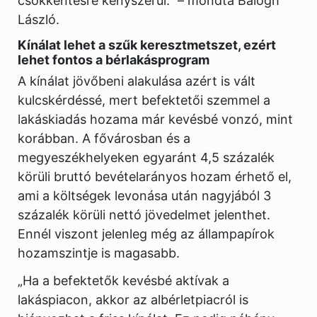
csökkentésre kényszerül.” – mondta Balogh
László.
Kínálat lehet a szűk keresztmetszet, ezért
lehet fontos a bérlakásprogram
A kínálat jövőbeni alakulása azért is vált
kulcskérdéssé, mert befektetői szemmel a
lakáskiadás hozama már kevésbé vonzó, mint
korábban. A fővárosban és a
megyeszékhelyeken egyaránt 4,5 százalék
körüli bruttó bevételarányos hozam érhető el,
ami a költségek levonása után nagyjából 3
százalék körüli nettó jövedelmet jelenthet.
Ennél viszont jelenleg még az állampapírok
hozamszintje is magasabb.
„Ha a befektetők kevésbé aktívak a
lakáspiacon, akkor az albérletpiacról is