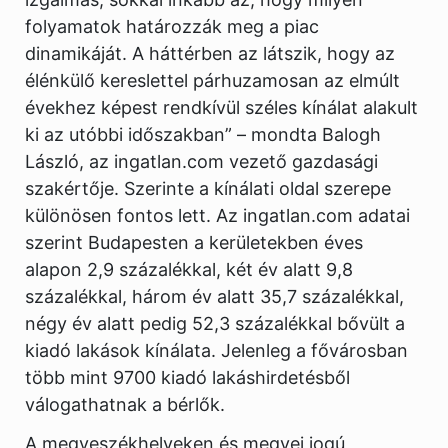
folyamatok határozzák meg a piac
dinamikáját. A háttérben az látszik, hogy az
élénkülő kereslettel párhuzamosan az elmúlt
évekhez képest rendkívül széles kínálat alakult
ki az utóbbi időszakban” – mondta Balogh
László, az ingatlan.com vezető gazdasági
szakértője. Szerinte a kínálati oldal szerepe
különösen fontos lett. Az ingatlan.com adatai
szerint Budapesten a kerületekben éves
alapon 2,9 százalékkal, két év alatt 9,8
százalékkal, három év alatt 35,7 százalékkal,
négy év alatt pedig 52,3 százalékkal bővült a
kiadó lakások kínálata. Jelenleg a fővárosban
több mint 9700 kiadó lakáshirdetésből
válogathatnak a bérlők.
A megyeszékhelyeken és megyei jogú