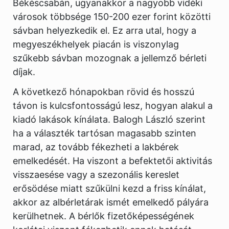
Békéscsabán, ugyanakkor a nagyobb vidéki
városok többsége 150-200 ezer forint közötti
sávban helyezkedik el. Ez arra utal, hogy a
megyeszékhelyek piacán is viszonylag
szűkebb sávban mozognak a jellemző bérleti
díjak.
A következő hónapokban rövid és hosszú
távon is kulcsfontosságú lesz, hogyan alakul a
kiadó lakások kínálata. Balogh László szerint
ha a választék tartósan magasabb szinten
marad, az tovább fékezheti a lakbérek
emelkedését. Ha viszont a befektetői aktivitás
visszaesése vagy a szezonális kereslet
erősödése miatt szűkülni kezd a friss kínálat,
akkor az albérletárak ismét emelkedő pályára
kerülhetnek. A bérlők fizetőképességének