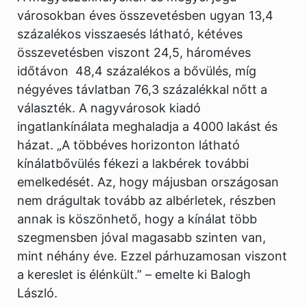
városokban éves összevetésben ugyan 13,4
százalékos visszaesés látható, kétéves
összevetésben viszont 24,5, hároméves
időtávon 48,4 százalékos a bővülés, míg
négyéves távlatban 76,3 százalékkal nőtt a
választék. A nagyvárosok kiadó
ingatlankínálata meghaladja a 4000 lakást és
házat. „A többéves horizonton látható
kínálatbővülés fékezi a lakbérek további
emelkedését. Az, hogy májusban országosan
nem drágultak tovább az albérletek, részben
annak is köszönhető, hogy a kínálat több
szegmensben jóval magasabb szinten van,
mint néhány éve. Ezzel párhuzamosan viszont
a kereslet is élénkült.” – emelte ki Balogh
László.