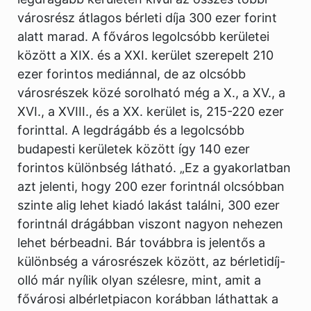
városrész átlagos bérleti díja 300 ezer forint
alatt marad. A főváros legolcsóbb kerületei
között a XIX. és a XXI. kerület szerepelt 210
ezer forintos mediánnal, de az olcsóbb
városrészek közé sorolható még a X., a XV., a
XVI., a XVIII., és a XX. kerület is, 215-220 ezer
forinttal. A legdrágább és a legolcsóbb
budapesti kerületek között így 140 ezer
forintos különbség látható. „Ez a gyakorlatban
azt jelenti, hogy 200 ezer forintnál olcsóbban
szinte alig lehet kiadó lakást találni, 300 ezer
forintnál drágábban viszont nagyon nehezen
lehet bérbeadni. Bár továbbra is jelentős a
különbség a városrészek között, az bérletidíj-
olló már nyílik olyan szélesre, mint, amit a
fővárosi albérletpiacon korábban láthattak a