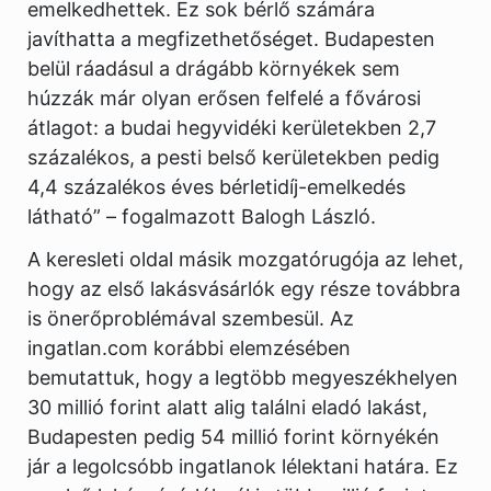
emelkedhettek. Ez sok bérlő számára
javíthatta a megfizethetőséget. Budapesten
belül ráadásul a drágább környékek sem
húzzák már olyan erősen felfelé a fővárosi
átlagot: a budai hegyvidéki kerületekben 2,7
százalékos, a pesti belső kerületekben pedig
4,4 százalékos éves bérletidíj-emelkedés
látható” – fogalmazott Balogh László.
A keresleti oldal másik mozgatórugója az lehet,
hogy az első lakásvásárlók egy része továbbra
is önerőproblémával szembesül. Az
ingatlan.com korábbi elemzésében
bemutattuk, hogy a legtöbb megyeszékhelyen
30 millió forint alatt alig találni eladó lakást,
Budapesten pedig 54 millió forint környékén
jár a legolcsóbb ingatlanok lélektani határa. Ez