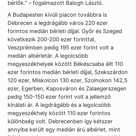
bérlők.” – fogalmazott Balogh László.
A Budapesten kívüli piacon továbbra is
Debrecen a legdrágább város 220 ezer
forintos medián bérleti díjjal. Győr és Szeged
következik 200-200 ezer forinttal,
Veszprémben pedig 195 ezer forint volt a
medián albérletár. A legolcsóbb
megyeszékhelyek között Békéscsaba állt 110
ezer forintos medián bérleti díjjal, Szekszárdon
120 ezer, Miskolcon 130 ezer, Szolnokon 142,5
ezer, Egerben, Kaposváron és Zalaegerszegen
pedig 150-150 ezer forint volt a jellemző
kínálati ár. A legdrágább és a legolcsóbb
megyeszékhely között 110 ezer forintos
különbség volt. Debrecenben így kétszer
annyiba került egy medián árú albérlet, mint