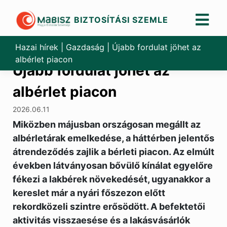
BIZTOSÍTÁSI SZEMLE
Skip
to
Hazai hírek
|
Gazdaság
|
Újabb fordulat jöhet az
content
albérlet piacon
Újabb fordulat jöhet az
albérlet piacon
2026.06.11
Miközben májusban országosan megállt az
albérletárak emelkedése, a háttérben jelentős
átrendeződés zajlik a bérleti piacon. Az elmúlt
években látványosan bővülő kínálat egyelőre
fékezi a lakbérek növekedését, ugyanakkor a
kereslet már a nyári főszezon előtt
rekordközeli szintre erősödött. A befektetői
aktivitás visszaesése és a lakásvásárlók