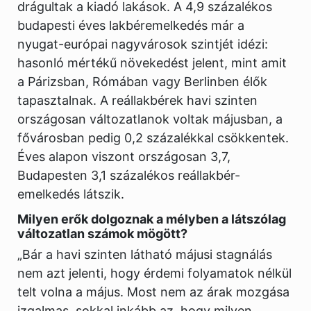
drágultak a kiadó lakások. A 4,9 százalékos
budapesti éves lakbéremelkedés már a
nyugat-európai nagyvárosok szintjét idézi:
hasonló mértékű növekedést jelent, mint amit
a Párizsban, Rómában vagy Berlinben élők
tapasztalnak. A reállakbérek havi szinten
országosan változatlanok voltak májusban, a
fővárosban pedig 0,2 százalékkal csökkentek.
Éves alapon viszont országosan 3,7,
Budapesten 3,1 százalékos reállakbér-
emelkedés látszik.
Milyen erők dolgoznak a mélyben a látszólag
változatlan számok mögött?
„Bár a havi szinten látható májusi stagnálás
nem azt jelenti, hogy érdemi folyamatok nélkül
telt volna a május. Most nem az árak mozgása
izgalmas, sokkal inkább az, hogy milyen