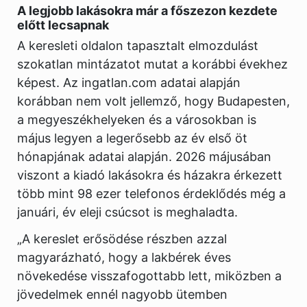
A legjobb lakásokra már a főszezon kezdete
előtt lecsapnak
A keresleti oldalon tapasztalt elmozdulást
szokatlan mintázatot mutat a korábbi évekhez
képest. Az ingatlan.com adatai alapján
korábban nem volt jellemző, hogy Budapesten,
a megyeszékhelyeken és a városokban is
május legyen a legerősebb az év első öt
hónapjának adatai alapján. 2026 májusában
viszont a kiadó lakásokra és házakra érkezett
több mint 98 ezer telefonos érdeklődés még a
januári, év eleji csúcsot is meghaladta.
„A kereslet erősödése részben azzal
magyarázható, hogy a lakbérek éves
növekedése visszafogottabb lett, miközben a
jövedelmek ennél nagyobb ütemben