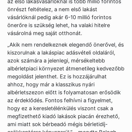
az első lakásvásárlóknál is több millió forintos
önrészt feltételez, a nem első lakást
vásárlóknál pedig akár 6-10 millió forintos
önerőre is szükség lehet, ha valaki hitelre
vásárolná meg saját otthonát.
„Akik nem rendelkeznek elegendő önerővel, és
kiszorulnak a lakáspiac adásvételi oldaláról,
azok számára a jelenlegi, mérsékeltebb
albérletpiaci környezet átmenetileg kedvezőbb
megoldást jelenthet. Ez is hozzájárulhat
ahhoz, hogy már a klasszikus nyári
albérletszezon előtt is folyamatosan erősödik
az érdeklődés. Fontos felhívni a figyelmet,
hogy ez a keresletélénkülés viszont csak a
megfizethető kiadó lakások piacán érezhető,
ami miatt sok bérbeadó mégis bérletidíj-