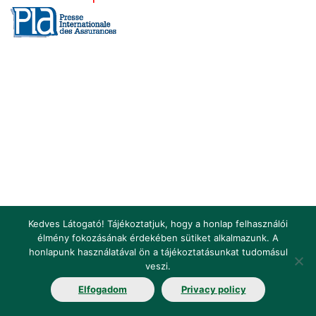
Kedves Látogató! Tájékoztatjuk, hogy a honlap felhasználói
élmény fokozásának érdekében sütiket alkalmazunk. A
honlapunk használatával ön a tájékoztatásunkat tudomásul
Impressum
Terms and Conditions
Legislation
Glossary
veszi.
Elfogadom
Privacy policy
Contact us