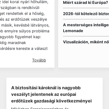
 idei korai nyári hőhullám,
Miért szárad ki Európa? 
rszágban is rendkívüli
get rendeltek el a hőség,
2026-tól kötelező biztos
 és az erdőtüzek veszélye
A mesterséges intelligen
y másik, kevésbé látványos,
Lemonade
bb ennyire súlyos probléma
nagyobb figyelmet kap:
Vizualizáción, miként nő
ddig maradnak
kérdésre kereste a választ
Tovább
A biztosítási károknál is nagyobb
veszélyt jelentenek az európai
erdőtüzek gazdasági következményei