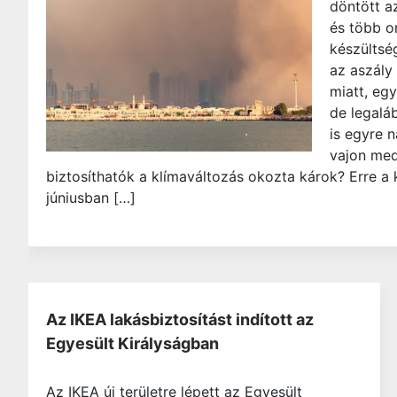
döntött az
és több o
készültsé
az aszály
miatt, eg
de legalá
is egyre 
vajon me
biztosíthatók a klímaváltozás okozta károk? Erre a 
júniusban […]
Az IKEA lakásbiztosítást indított az
Egyesült Királyságban
Az IKEA új területre lépett az Egyesült