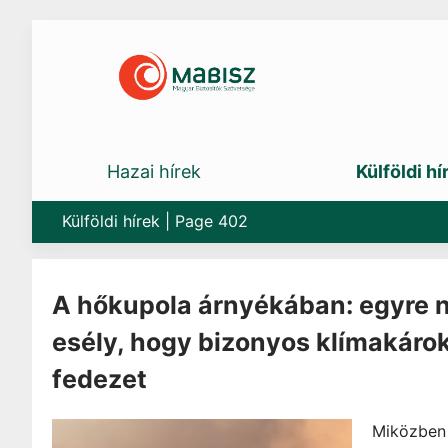
Skip
to
content
Hazai hírek
Külföldi hí
Külföldi hírek
|
Page 402
A hőkupola árnyékában: egyre 
esély, hogy bizonyos klímakáro
fedezet
Miközben 