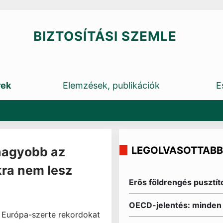
BIZTOSÍTÁSI SZEMLE
rek
Elemzések, publikációk
E
LEGOLVASOTTABB
nagyobb az
kra nem lesz
Erõs földrengés pusztí
OECD-jelentés: minden 
Európa-szerte rekordokat