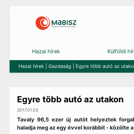
Skip
to
content
Hazai hírek
Külföldi hí
Hazai hírek
|
Gazdaság
|
Egyre több autó az utak
Egyre több autó az utakon
2017.01.03
Tavaly 96,5 ezer új autót helyeztek forg
haladja meg az egy évvel korábbit - közölte 