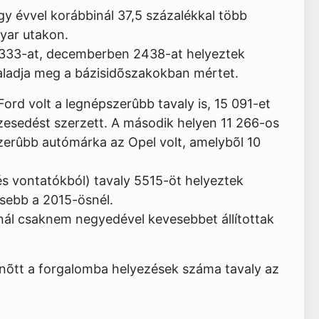
y évvel korábbinál 37,5 százalékkal több
yar utakon.
 333-at, decemberben 2438-at helyeztek
 haladja meg a bázisidõszakokban mértet.
rd volt a legnépszerûbb tavaly is, 15 091-et
észesedést szerzett. A második helyen 11 266-os
szerûbb autómárka az Opel volt, amelybõl 10
 vontatókból) tavaly 5515-öt helyeztek
esebb a 2015-ösnél.
inál csaknem negyedével kevesebbet állítottak
 nõtt a forgalomba helyezések száma tavaly az