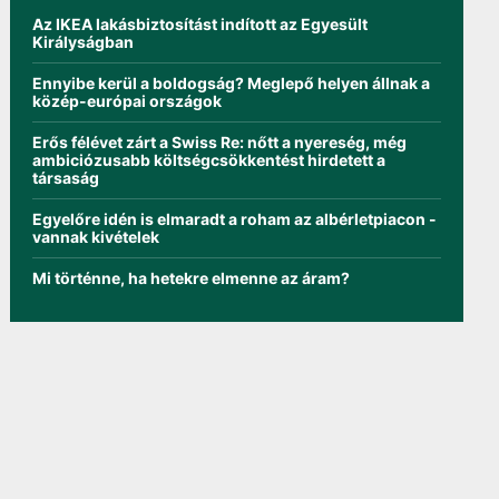
Az IKEA lakásbiztosítást indított az Egyesült
Királyságban
Ennyibe kerül a boldogság? Meglepő helyen állnak a
közép-európai országok
Erős félévet zárt a Swiss Re: nőtt a nyereség, még
ambiciózusabb költségcsökkentést hirdetett a
társaság
Egyelőre idén is elmaradt a roham az albérletpiacon -
vannak kivételek
Mi történne, ha hetekre elmenne az áram?