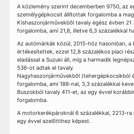
A közlemény szerint decemberben 9750, az eg
személygépkocsit állítottak forgalomba a mag
Kishaszonjármûvekbõl tavaly egész évben 21
forgalomba, ami 21,8, illetve 6,3 százalékkal
Az autómárkák közül, 2015-höz hasonlóan, a Fo
értékesítettek, ezzel 12,8 százalékos piaci r
eladással a Suzuki áll, míg a harmadik legnép
536-ot adtak el tavaly.
Nagyhaszonjármûvekbõl (tehergépkocsikból és
forgalomba, ami 188-nal, 3,3 százalékkal kev
Buszokból tavaly 411-et, az egy évvel korább
forgalomba.
A motorkerékpároknál 6 százalékkal, 2213-ra
egy évvel azelõttihez képest.