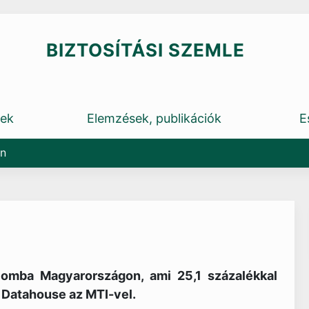
BIZTOSÍTÁSI SZEMLE
rek
Elemzések, publikációk
E
on
alomba Magyarországon, ami 25,1 százalékkal
a Datahouse az MTI-vel.