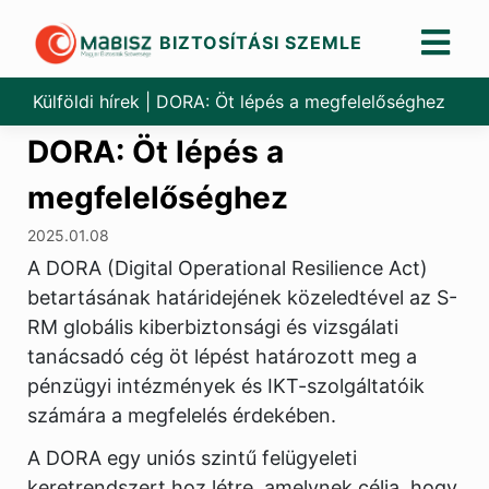
BIZTOSÍTÁSI SZEMLE
Skip
to
Külföldi hírek
|
DORA: Öt lépés a megfelelőséghez
content
DORA: Öt lépés a
megfelelőséghez
2025.01.08
A DORA (Digital Operational Resilience Act)
betartásának határidejének közeledtével az S-
RM globális kiberbiztonsági és vizsgálati
tanácsadó cég öt lépést határozott meg a
pénzügyi intézmények és IKT-szolgáltatóik
számára a megfelelés érdekében.
A DORA egy uniós szintű felügyeleti
keretrendszert hoz létre, amelynek célja, hogy