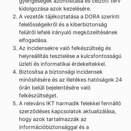
gyengeségek azonosítása és célzott terv
kidolgozása azok kezelésére.
A vezetők tájékoztatása a DORA szerinti
felelősségeikről és a kiberbiztonság
felülről lefelé irányuló megközelítésének
elfogadása.
Az incidensekre való felkészültség és
helyreállítás tesztelése a kulcsfontosságú
üzleti és informatikai érdekeltekkel.
Biztosítsa a biztonsági incidensek
minősítésére és az illetékes hatóságok 24
órán belüli bejelentésére való
felkészültséget.
A releváns IKT harmadik felekkel fennálló
szerződéses kapcsolatok aktualizálása,
hogy azok tartalmazzák az
információbiztonsággal és a