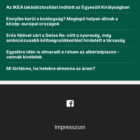
Az IKEA lakásbiztosítást indított az Egyesült Királyságban
Ennyibe kerül a boldogság? Meglepő helyen állnak a
közép-európai országok
Erős félévet zárt a Swiss Re: nőtt a nyereség, még
ambiciózusabb költségcsökkentést hirdetett a társaság
Egyelőre idén is elmaradt a roham az albérletpiacon -
vannak kivételek
Mi történne, ha hetekre elmenne az áram?
Impresszum