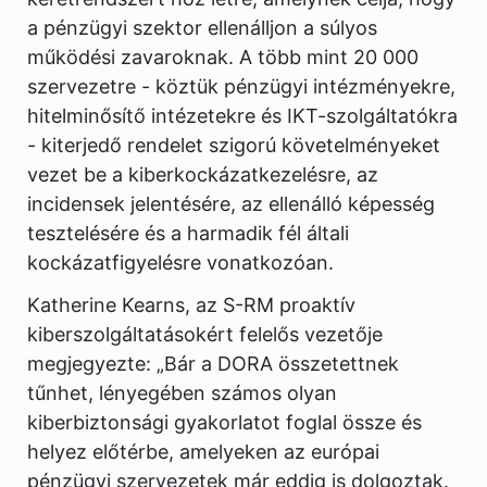
a pénzügyi szektor ellenálljon a súlyos
működési zavaroknak. A több mint 20 000
szervezetre - köztük pénzügyi intézményekre,
hitelminősítő intézetekre és IKT-szolgáltatókra
- kiterjedő rendelet szigorú követelményeket
vezet be a kiberkockázatkezelésre, az
incidensek jelentésére, az ellenálló képesség
tesztelésére és a harmadik fél általi
kockázatfigyelésre vonatkozóan.
Katherine Kearns, az S-RM proaktív
kiberszolgáltatásokért felelős vezetője
megjegyezte: „Bár a DORA összetettnek
tűnhet, lényegében számos olyan
kiberbiztonsági gyakorlatot foglal össze és
helyez előtérbe, amelyeken az európai
pénzügyi szervezetek már eddig is dolgoztak.