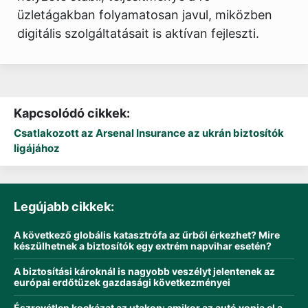
üzletágakban folyamatosan javul, miközben
digitális szolgáltatásait is aktívan fejleszti.
Kapcsolódó cikkek:
Csatlakozott az Arsenal Insurance az ukrán biztosítók
ligájához
Legújabb cikkek:
A következő globális katasztrófa az űrből érkezhet? Mire
készülhetnek a biztosítók egy extrém napvihar esetén?
A biztosítási károknál is nagyobb veszélyt jelentenek az
európai erdőtüzek gazdasági következményei
Észrevétlen kockázat az utakon: amikor az autó vonja el a