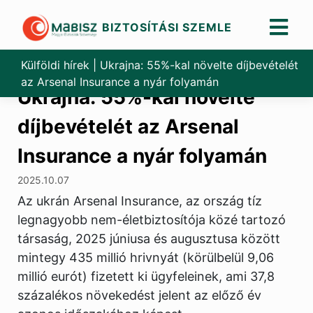
BIZTOSÍTÁSI SZEMLE
Skip
to
Külföldi hírek
|
Ukrajna: 55%-kal növelte díjbevételét
content
az Arsenal Insurance a nyár folyamán
Ukrajna: 55%-kal növelte
díjbevételét az Arsenal
Insurance a nyár folyamán
2025.10.07
Az ukrán Arsenal Insurance, az ország tíz
legnagyobb nem-életbiztosítója közé tartozó
társaság, 2025 júniusa és augusztusa között
mintegy 435 millió hrivnyát (körülbelül 9,06
millió eurót) fizetett ki ügyfeleinek, ami 37,8
százalékos növekedést jelent az előző év