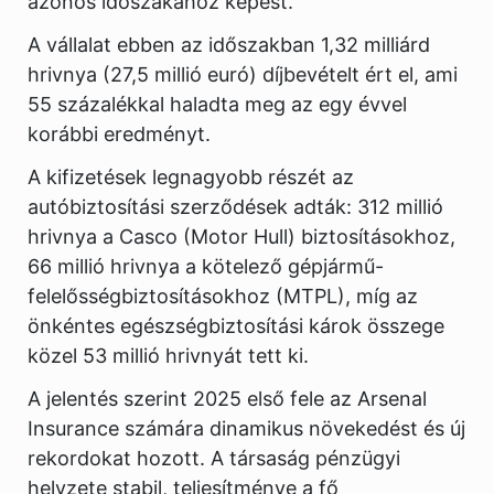
azonos időszakához képest.
A vállalat ebben az időszakban 1,32 milliárd
hrivnya (27,5 millió euró) díjbevételt ért el, ami
55 százalékkal haladta meg az egy évvel
korábbi eredményt.
A kifizetések legnagyobb részét az
autóbiztosítási szerződések adták: 312 millió
hrivnya a Casco (Motor Hull) biztosításokhoz,
66 millió hrivnya a kötelező gépjármű-
felelősségbiztosításokhoz (MTPL), míg az
önkéntes egészségbiztosítási károk összege
közel 53 millió hrivnyát tett ki.
A jelentés szerint 2025 első fele az Arsenal
Insurance számára dinamikus növekedést és új
rekordokat hozott. A társaság pénzügyi
helyzete stabil, teljesítménye a fő