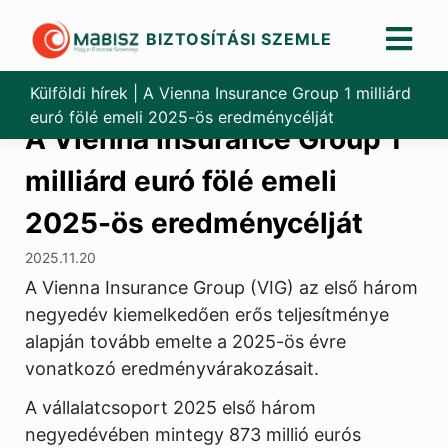
BIZTOSÍTÁSI SZEMLE
Skip
to
Külföldi hírek
|
A Vienna Insurance Group 1 milliárd
content
euró fölé emeli 2025-ös eredménycélját
A Vienna Insurance Group 1
milliárd euró fölé emeli
2025-ös eredménycélját
2025.11.20
A Vienna Insurance Group (VIG) az első három
negyedév kiemelkedően erős teljesítménye
alapján tovább emelte a 2025-ös évre
vonatkozó eredményvárakozásait.
A vállalatcsoport 2025 első három
negyedévében mintegy 873 millió eurós