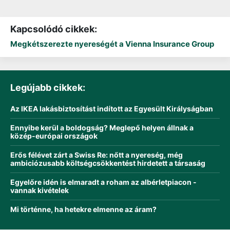
Kapcsolódó cikkek:
Megkétszerezte nyereségét a Vienna Insurance Group
Legújabb cikkek:
Az IKEA lakásbiztosítást indított az Egyesült Királyságban
Ennyibe kerül a boldogság? Meglepő helyen állnak a
közép-európai országok
Erős félévet zárt a Swiss Re: nőtt a nyereség, még
ambiciózusabb költségcsökkentést hirdetett a társaság
Egyelőre idén is elmaradt a roham az albérletpiacon -
vannak kivételek
Mi történne, ha hetekre elmenne az áram?