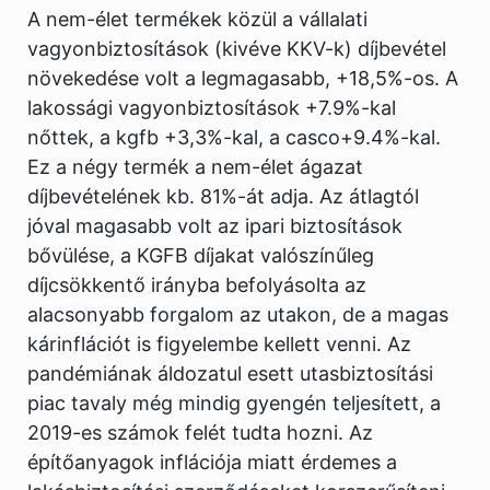
A nem-élet termékek közül a vállalati
vagyonbiztosítások (kivéve KKV-k) díjbevétel
növekedése volt a legmagasabb, +18,5%-os. A
lakossági vagyonbiztosítások +7.9%-kal
nőttek, a kgfb +3,3%-kal, a casco+9.4%-kal.
Ez a négy termék a nem-élet ágazat
díjbevételének kb. 81%-át adja. Az átlagtól
jóval magasabb volt az ipari biztosítások
bővülése, a KGFB díjakat valószínűleg
díjcsökkentő irányba befolyásolta az
alacsonyabb forgalom az utakon, de a magas
kárinflációt is figyelembe kellett venni. Az
pandémiának áldozatul esett utasbiztosítási
piac tavaly még mindig gyengén teljesített, a
2019-es számok felét tudta hozni. Az
építőanyagok inflációja miatt érdemes a