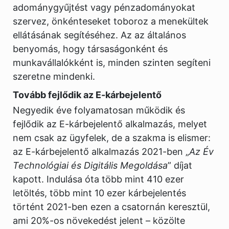
adománygyűjtést vagy pénzadományokat
szervez, önkénteseket toboroz a menekültek
ellátásának segítéséhez. Az az általános
benyomás, hogy társaságonként és
munkavállalókként is, minden szinten segíteni
szeretne mindenki.
Tovább fejlődik az E-kárbejelentő
Negyedik éve folyamatosan működik és
fejlődik az E-kárbejelentő alkalmazás, melyet
nem csak az ügyfelek, de a szakma is elismer:
az E-kárbejelentő alkalmazás 2021-ben „
Az Év
Technológiai és Digitális Megoldása
” díjat
kapott. Indulása óta több mint 410 ezer
letöltés, több mint 10 ezer kárbejelentés
történt 2021-ben ezen a csatornán keresztül,
ami 20%-os növekedést jelent – közölte