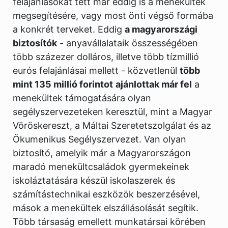
felajánlásokat tett már eddig is a menekültek
megsegítésére, vagy most önti végső formába
a konkrét terveket. Eddig
a magyarországi
biztosítók
- anyavállalataik összességében
több százezer dolláros, illetve több tízmillió
eurós felajánlásai mellett - közvetlenül
több
mint 135 millió forintot
ajánlottak már fel
a
menekültek támogatására olyan
segélyszervezeteken keresztül, mint a Magyar
Vöröskereszt, a Máltai Szeretetszolgálat és az
Ökumenikus Segélyszervezet. Van olyan
biztosító, amelyik már a Magyarországon
maradó menekültcsaládok gyermekeinek
iskoláztatására készül iskolaszerek és
számítástechnikai eszközök beszerzésével,
mások a menekültek elszállásolását segítik.
Több társaság emellett munkatársai körében