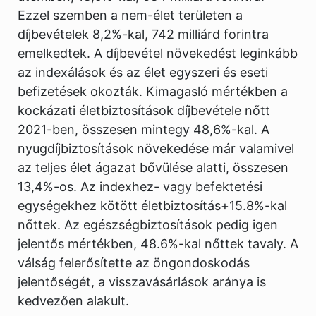
Ezzel szemben a nem-élet területen a
díjbevételek 8,2%-kal, 742 milliárd forintra
emelkedtek. A díjbevétel növekedést leginkább
az indexálások és az élet egyszeri és eseti
befizetések okozták. Kimagasló mértékben a
kockázati életbiztosítások díjbevétele nőtt
2021-ben, összesen mintegy 48,6%-kal. A
nyugdíjbiztosítások növekedése már valamivel
az teljes élet ágazat bővülése alatti, összesen
13,4%-os. Az indexhez- vagy befektetési
egységekhez kötött életbiztosítás+15.8%-kal
nőttek. Az egészségbiztosítások pedig igen
jelentős mértékben, 48.6%-kal nőttek tavaly. A
válság felerősítette az öngondoskodás
jelentőségét, a visszavásárlások aránya is
kedvezően alakult.