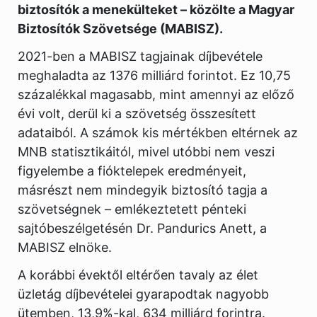
biztosítók a menekülteket – közölte a Magyar
Biztosítók Szövetsége (MABISZ).
2021-ben a MABISZ tagjainak díjbevétele
meghaladta az 1376 milliárd forintot. Ez 10,75
százalékkal magasabb, mint amennyi az előző
évi volt, derül ki a szövetség összesített
adataiból. A számok kis mértékben eltérnek az
MNB statisztikáitól, mivel utóbbi nem veszi
figyelembe a fióktelepek eredményeit,
másrészt nem mindegyik biztosító tagja a
szövetségnek – emlékeztetett pénteki
sajtóbeszélgetésén Dr. Pandurics Anett, a
MABISZ elnöke.
A korábbi évektől eltérően tavaly az élet
üzletág díjbevételei gyarapodtak nagyobb
ütemben, 13,9%-kal, 634 milliárd forintra.