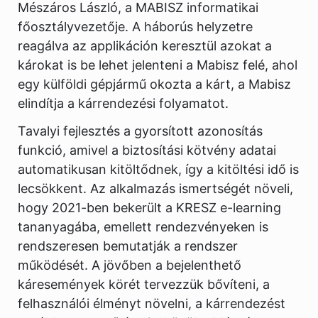
Mészáros László, a MABISZ informatikai
főosztályvezetője. A háborús helyzetre
reagálva az applikáción keresztül azokat a
károkat is be lehet jelenteni a Mabisz felé, ahol
egy külföldi gépjármű okozta a kárt, a Mabisz
elindítja a kárrendezési folyamatot.
Tavalyi fejlesztés a gyorsított azonosítás
funkció, amivel a biztosítási kötvény adatai
automatikusan kitöltődnek, így a kitöltési idő is
lecsökkent. Az alkalmazás ismertségét növeli,
hogy 2021-ben bekerült a KRESZ e-learning
tananyagába, emellett rendezvényeken is
rendszeresen bemutatják a rendszer
működését. A jövőben a bejelenthető
káresemények körét tervezzük bővíteni, a
felhasználói élményt növelni, a kárrendezést