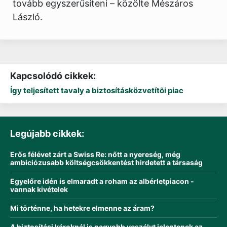
tovább egyszerűsíteni – közölte Mészáros
László.
Kapcsolódó cikkek:
Így teljesített tavaly a biztosításközvetítõi piac
Legújabb cikkek:
Erős félévet zárt a Swiss Re: nőtt a nyereség, még
ambiciózusabb költségcsökkentést hirdetett a társaság
Egyelőre idén is elmaradt a roham az albérletpiacon -
vannak kivételek
Mi történne, ha hetekre elmenne az áram?
A biztosítási károknál is nagyobb veszélyt jelentenek az