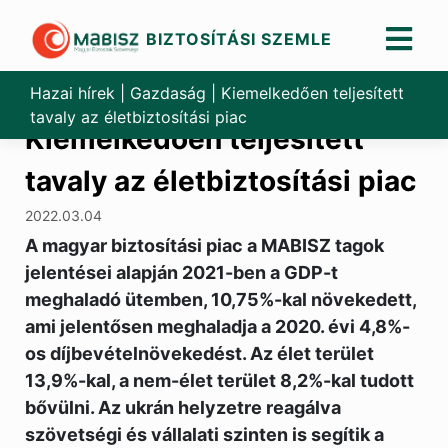
BIZTOSÍTÁSI SZEMLE
Skip
to
Hazai hírek
|
Gazdaság
|
Kiemelkedően teljesített
content
tavaly az életbiztosítási piac
Kiemelkedően teljesített
tavaly az életbiztosítási piac
2022.03.04
A magyar biztosítási piac a MABISZ tagok
jelentései alapján 2021-ben a GDP-t
meghaladó ütemben, 10,75%-kal növekedett,
ami jelentősen meghaladja a 2020. évi 4,8%-
os díjbevételnövekedést. Az élet terület
13,9%-kal, a nem-élet terület 8,2%-kal tudott
bővülni. Az ukrán helyzetre reagálva
szövetségi és vállalati szinten is segítik a