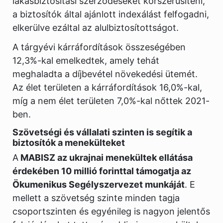
lakásbiztosítási szerződéseket korszerűsíteni,
a biztosítók által ajánlott indexálást felfogadni,
elkerülve ezáltal az alulbiztosítottságot.
A tárgyévi kárráfordítások összeségében
12,3%-kal emelkedtek, amely tehát
meghaladta a díjbevétel növekedési ütemét.
Az élet területen a kárráfordítások 16,0%-kal,
míg a nem élet területen 7,0%-kal nőttek 2021-
ben.
Szövetségi és vállalati szinten is segítik a
biztosítók a menekülteket
A
MABISZ az ukrajnai menekültek ellátása
érdekében 10 millió forinttal támogatja az
Ökumenikus Segélyszervezet munkáját
. E
mellett a szövetség szinte minden tagja
csoportszinten és egyénileg is nagyon jelentős