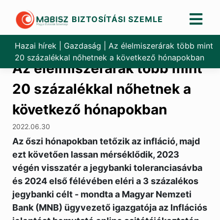
BIZTOSÍTÁSI SZEMLE
Skip
to
Hazai hírek
|
Gazdaság
|
Az élelmiszerárak több mint
content
20 százalékkal nőhetnek a következő hónapokban
Az élelmiszerárak több mint
20 százalékkal nőhetnek a
következő hónapokban
2022.06.30
Az őszi hónapokban tetőzik az infláció, majd
ezt követően lassan mérséklődik, 2023
végén visszatér a jegybanki toleranciasávba
és 2024 első félévében eléri a 3 százalékos
jegybanki célt - mondta a Magyar Nemzeti
Bank (MNB) ügyvezető igazgatója az Inflációs