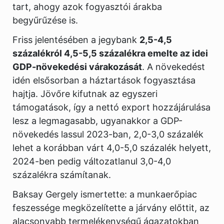
tart, ahogy azok fogyasztói árakba
begyűrűzése is.
Friss jelentésében a jegybank
2,5-4,5
százalékról 4,5-5,5 százalékra emelte az idei
GDP-növekedési várakozását
. A növekedést
idén elsősorban a háztartások fogyasztása
hajtja. Jövőre kifutnak az egyszeri
támogatások, így a nettó export hozzájárulása
lesz a legmagasabb, ugyanakkor a GDP-
növekedés lassul 2023-ban, 2,0-3,0 százalék
lehet a korábban várt 4,0-5,0 százalék helyett,
2024-ben pedig változatlanul 3,0-4,0
százalékra számítanak.
Baksay Gergely ismertette: a munkaerőpiac
feszessége megközelítette a járvány előttit, az
alacsonyabb termelékenységű ágazatokban