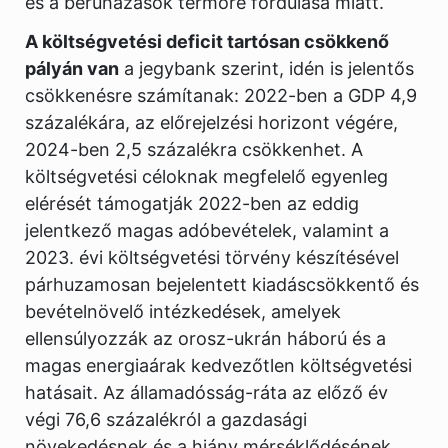
és a beruházások termőre fordulása miatt.
A költségvetési deficit tartósan csökkenő
pályán van
a jegybank szerint, idén is jelentős
csökkenésre számítanak: 2022-ben a GDP 4,9
százalékára, az előrejelzési horizont végére,
2024-ben 2,5 százalékra csökkenhet. A
költségvetési céloknak megfelelő egyenleg
elérését támogatják 2022-ben az eddig
jelentkező magas adóbevételek, valamint a
2023. évi költségvetési törvény készítésével
párhuzamosan bejelentett kiadáscsökkentő és
bevételnövelő intézkedések, amelyek
ellensúlyozzák az orosz-ukrán háború és a
magas energiaárak kedvezőtlen költségvetési
hatásait. Az államadósság-ráta az előző év
végi 76,6 százalékról a gazdasági
növekedésnek és a hiány mérséklődésének