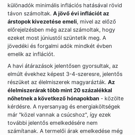
különadók minimális inflációs hatásával rövid
távon számoltak.
A jövő évi inflációt az
árstopok kivezetése emeli
, mivel az előző
előrejelzésben még azzal számoltak, hogy
ezeket most júniustól szüntetik meg. A
jövedéki és forgalmi adók mindkét évben
emelik az inflációt.
A havi átárazások jelentősen gyorsultak, az
elmúlt évekhez képest 3-4-szeresre, jelentős
részüket az élelmiszerek magyarázták.
Az
élelmiszerárak több mint 20 százalékkal
nőhetnek a következő hónapokban
- közölte
kérdésre. A nyersanyag és energiaköltségek
már "közel vannak a csúcshoz", így ezek
további jelentős emelkedésére nem
számítanak. A termelői árak emelkedése még