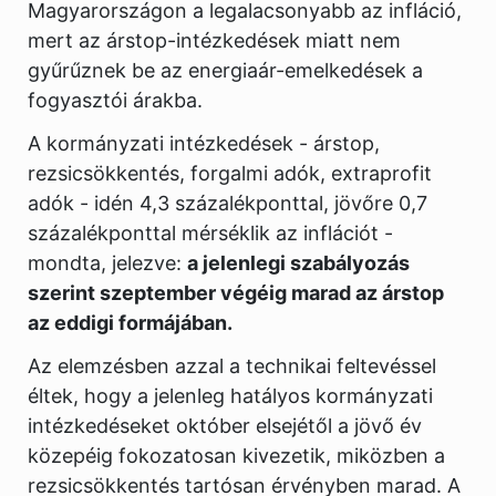
Magyarországon a legalacsonyabb az infláció,
mert az árstop-intézkedések miatt nem
gyűrűznek be az energiaár-emelkedések a
fogyasztói árakba.
A kormányzati intézkedések - árstop,
rezsicsökkentés, forgalmi adók, extraprofit
adók - idén 4,3 százalékponttal, jövőre 0,7
százalékponttal mérséklik az inflációt -
mondta, jelezve:
a jelenlegi szabályozás
szerint szeptember végéig marad az árstop
az eddigi formájában.
Az elemzésben azzal a technikai feltevéssel
éltek, hogy a jelenleg hatályos kormányzati
intézkedéseket október elsejétől a jövő év
közepéig fokozatosan kivezetik, miközben a
rezsicsökkentés tartósan érvényben marad. A