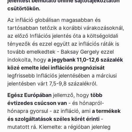
jelentést bemutató online sajtótájékoztatón
csütörtökön.
Az infláció globálisan magasabban és
tartósabban tetőzik a korábbi várakozásoknál,
az előző Inflációs jelentés óta a költségoldali
tényezők és ezzel együtt az inflációs ráták is
tovább emelkedtek - Baksay Gergely ezzel
indokolta, hogy
a jegybank 11,0-12,6 százalék
közé emelte idei inflációs prognózisát
legfrissebb Inflációs jelentésében a márciusi
jelentésben várt 7,5-9,8 százalékról.
Egész Európában
jellemző, hogy
több
évtizedes csúcson van
- és hónapról-
hónapra gyorsul - az infláció, ami
a termékek
és szolgáltatások széles körét érinti
-
mutatott rá. Kiemelte: a régióban jelenleg