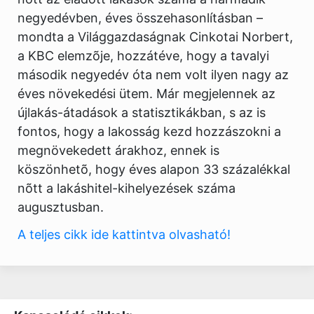
negyedévben, éves összehasonlításban –
mondta a Világgazdaságnak Cinkotai Norbert,
a KBC elemzõje, hozzátéve, hogy a tavalyi
második negyedév óta nem volt ilyen nagy az
éves növekedési ütem. Már megjelennek az
újlakás-átadások a statisztikákban, s az is
fontos, hogy a lakosság kezd hozzászokni a
megnövekedett árakhoz, ennek is
köszönhetõ, hogy éves alapon 33 százalékkal
nõtt a lakáshitel-kihelyezések száma
augusztusban.
A teljes cikk ide kattintva olvasható!