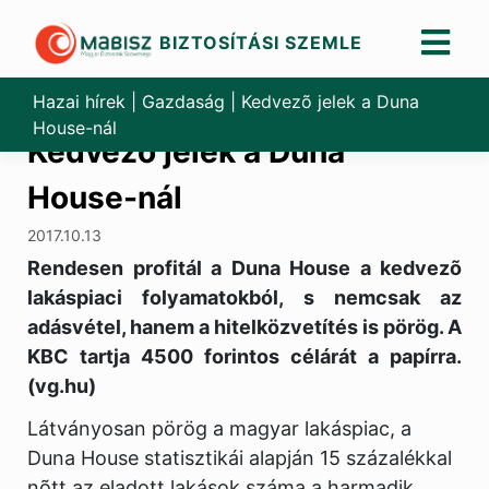
BIZTOSÍTÁSI SZEMLE
Skip
to
Hazai hírek
|
Gazdaság
|
Kedvezõ jelek a Duna
content
House-nál
Kedvezõ jelek a Duna
House-nál
2017.10.13
Rendesen profitál a Duna House a kedvezõ
lakáspiaci folyamatokból, s nemcsak az
adásvétel, hanem a hitelközvetítés is pörög. A
KBC tartja 4500 forintos célárát a papírra.
(vg.hu)
Látványosan pörög a magyar lakáspiac, a
Duna House statisztikái alapján 15 százalékkal
nõtt az eladott lakások száma a harmadik