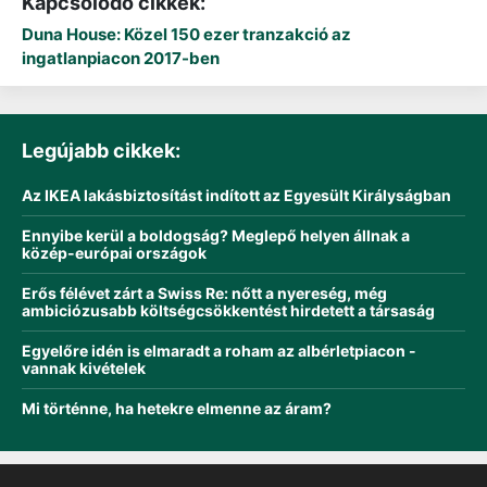
Kapcsolódó cikkek:
Duna House: Közel 150 ezer tranzakció az
ingatlanpiacon 2017-ben
Legújabb cikkek:
Az IKEA lakásbiztosítást indított az Egyesült Királyságban
Ennyibe kerül a boldogság? Meglepő helyen állnak a
közép-európai országok
Erős félévet zárt a Swiss Re: nőtt a nyereség, még
ambiciózusabb költségcsökkentést hirdetett a társaság
Egyelőre idén is elmaradt a roham az albérletpiacon -
vannak kivételek
Mi történne, ha hetekre elmenne az áram?