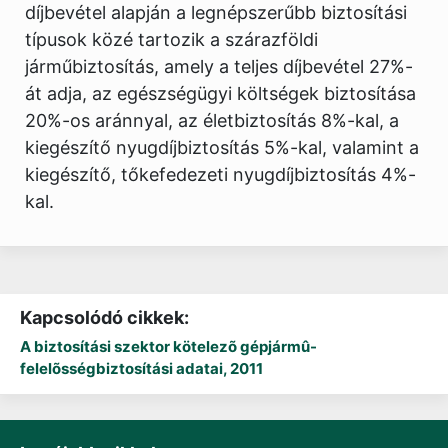
díjbevétel alapján a legnépszerűbb biztosítási
típusok közé tartozik a szárazföldi
járműbiztosítás, amely a teljes díjbevétel 27%-
át adja, az egészségügyi költségek biztosítása
20%-os aránnyal, az életbiztosítás 8%-kal, a
kiegészítő nyugdíjbiztosítás 5%-kal, valamint a
kiegészítő, tőkefedezeti nyugdíjbiztosítás 4%-
kal.
Kapcsolódó cikkek:
A biztosítási szektor kötelezõ gépjármû-
felelõsségbiztosítási adatai, 2011