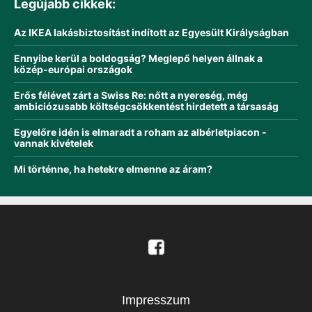
Legújabb cikkek:
Az IKEA lakásbiztosítást indított az Egyesült Királyságban
Ennyibe kerül a boldogság? Meglepő helyen állnak a
közép-európai országok
Erős félévet zárt a Swiss Re: nőtt a nyereség, még
ambiciózusabb költségcsökkentést hirdetett a társaság
Egyelőre idén is elmaradt a roham az albérletpiacon -
vannak kivételek
Mi történne, ha hetekre elmenne az áram?
Impresszum