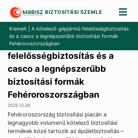
BIZTOSÍTÁSI SZEMLE
Skip
to
Kiemelt
|
A kötelező gépjármű-felelősségbiztosítás
content
és a casco a legnépszerűbb biztosítási formák
A kötelező gépjármű-
Fehéroroszországban
felelősségbiztosítás és a
casco a legnépszerűbb
biztosítási formák
Fehéroroszországban
2025.12.29
Fehéroroszország biztosítási piacán a
legnagyobb volumenű kötelező biztosítási
termékek közé tartozik az épületbiztosítás –