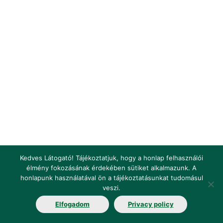
Kedves Látogató! Tájékoztatjuk, hogy a honlap felhasználói
élmény fokozásának érdekében sütiket alkalmazunk. A
honlapunk használatával ön a tájékoztatásunkat tudomásul
Impresszum
Jogi nyilatkozat
Jogszabályok
veszi.
Elfogadom
Privacy policy
Fogalomtár
Elérhetőségek
Álláshirdetés