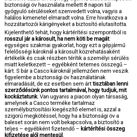
biztonsági öv használata mellett 8 napon túl
gyógyuló sérüléseket szenvedett volna, vagyis a
halálos kimenetel elmaradt volna. Erre hivatkozva a
hozzátartozói kárigényeket a biztosító elutasította.
Kijelenthető tehát, hogy kártérítési szempontból is
rosszul jár a károsult, ha nem köti be magát
:
egységes szakmai gyakorlat, hogy ezt a gépjármű
felelősségi károknál a károsult közrehatásaként
értékelik és csak részben térítik a személyi sérülés
miatt keletkezett – egyébként tetemes összegű –
kárt. S bár a Casco károknál jellemzően nem veszik
figyelembe a biztonsági öv használatának
elmaradását, de ez esetben sem árt
tisztában lenni
szerződésünk pontos tartalmával, hogy tudjuk, mit
kockáztatunk
. Van ugyanis a piacon olyan társaság,
amelynek a Casco terméke tartalmaz
személybiztosítási kiegészítő elemet is, azzal a
szigorú megkötéssel, hogy ha a biztonsági öv a
baleset során nem volt bekapcsolva, a biztosító a
teljes – egyébként fizetendő –
kártérítési összeg
kifizetése alól mentesül
.