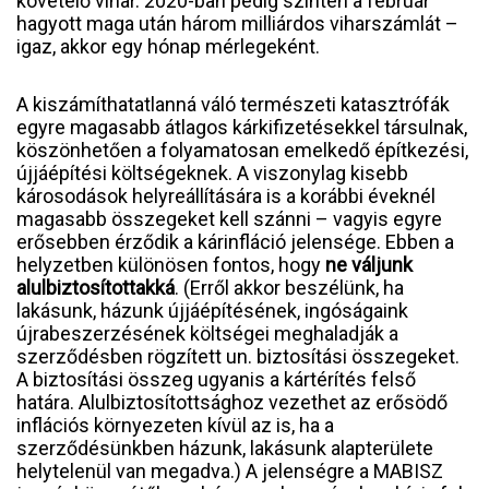
követelő vihar. 2020-ban pedig szintén a február
hagyott maga után három milliárdos viharszámlát –
igaz, akkor egy hónap mérlegeként.
A kiszámíthatatlanná váló természeti katasztrófák
egyre magasabb átlagos kárkifizetésekkel társulnak,
köszönhetően a folyamatosan emelkedő építkezési,
újjáépítési költségeknek. A viszonylag kisebb
károsodások helyreállítására is a korábbi éveknél
magasabb összegeket kell szánni – vagyis egyre
erősebben érződik a kárinfláció jelensége. Ebben a
helyzetben különösen fontos, hogy
ne váljunk
alulbiztosítottakká
. (Erről akkor beszélünk, ha
lakásunk, házunk újjáépítésének, ingóságaink
újrabeszerzésének költségei meghaladják a
szerződésben rögzített un. biztosítási összegeket.
A biztosítási összeg ugyanis a kártérítés felső
határa. Alulbiztosítottsághoz vezethet az erősödő
inflációs környezeten kívül az is, ha a
szerződésünkben házunk, lakásunk alapterülete
helytelenül van megadva.) A jelenségre a MABISZ