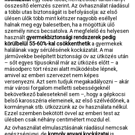
összesítő elemzés szerint
.
Az övhasználat ráadásul
a többi utas biztonságát is befolyásolja: az első
ülésen ülők több mint kétszer nagyobb eséllyel
halnak meg egy balesetben, ha a mögöttük ülő
személy nincs becsatolva. A megfelelő és helyesen
használt
gyermekbiztonsági rendszerek pedig
körülbelül 55-60%-kal csökkenthetik
a gyermekek
halálának vagy sérülésének kockázatát. A mai
járművekbe beépített biztonsági öv az ütközés után
– sőt egyes típusoknál már az ütközés előtt – a
másodperc tört részei alatt működésbe lépnek,
amivel az emberi szervezet nem képes
versenyezni. Azt sem tudjuk megakadályozni – akár
már városi forgalom melletti sebességeknél
bekövetkező baleseteknél sem –, hogy a gépkocsi
belső karosszéria elemeinek, az első szélvédőnek, a
kormánynak stb. ütközzünk az öv használata nélkül.
Ezzel szemben bekötött övvel az emberi test az
ülésben csak néhány centimétert mozdul el.
Az övhasználat elmulasztásának ráadásul nemcsak
egészségügyi, de
komoly anyagi kockázatai
is