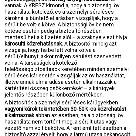
vannak. A KRESZ kimondja, hogy a biztonsági öv
használata kötelező, és a személyi sérüléses
károknál a büntető eljárásban vizsgálják, hogy a
sérült be volt-e kötve. A biztonsági öv be nem
kötése esetén pedig a biztosító részben
mentesülhet a kifizetés alól – a szaknyelv ezt hívja
károsulti közrehatásnak
. A biztosító mindig azt
vizsgálja, hogy ha be lett volna kötve a
sérült/elhunyt, akkor milyen sérülést szenvedett
volna. A társaságok a kötelező
felelősségbiztosítások keretében minden személyi
sérüléses kár esetén vizsgálják az öv használatát,
illetve annak elmaradása esetén alkalmazzák a
kártérítési összeg csökkentését – a kárügyek
jelentős részében különböző mértékben.
A biztosítók a személyi sérüléses kárügyekben
vagyoni károk tekintetében 30-50%-os közrehatást
alkalmaznak
abban az esetben, ha a biztonsági öv
használata nem történt meg, a sérült utas vagy
vezető nem volt bekötve. A fent említett esetben a
biztosító azzal érvelt, hogy a jármű utasa bekapcsolt