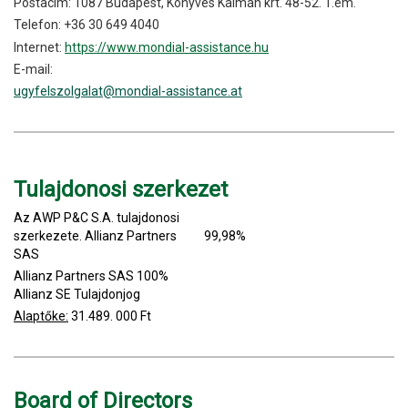
Postacím: 1087 Budapest, Könyves Kálmán krt. 48-52. 1.em.
Telefon: +36 30 649 4040
Internet:
https://www.mondial-assistance.hu
E-mail:
ugyfelszolgalat@mondial-assistance.at
Tulajdonosi szerkezet
Az AWP P&C S.A. tulajdonosi
szerkezete. Allianz Partners
99,98%
SAS
Allianz Partners SAS 100%
Allianz SE Tulajdonjog
Alaptőke:
31.489. 000 Ft
Board of Directors