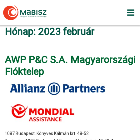
Skip
to
content
Hónap:
2023 február
AWP P&C S.A. Magyarországi
Fióktelep
1087 Budapest, Könyves Kálmán krt. 48-52.