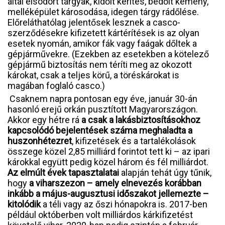
által elsodort tárgyak, kidőlt kerítés, bedőlt kémény,
melléképület károsodása, idegen tárgy rádőlése.
Előreláthatólag jelentősek lesznek a casco-
szerződésekre kifizetett kártérítések is az olyan
esetek nyomán, amikor fák vagy faágak dőltek a
gépjárművekre. (Ezekben az esetekben a kötelező
gépjármű biztosítás nem téríti meg az okozott
károkat, csak a teljes körű, a töréskárokat is
magában foglaló casco.)
Csaknem napra pontosan egy éve, január 30-án
hasonló erejű orkán pusztított Magyarországon.
Akkor egy hétre rá
a
csak a lakásbiztosításokhoz
kapcsolódó bejelentések száma meghaladta a
huszonhétezret
, kifizetések és a tartalékolások
összege közel 2,85 milliárd forintot tett ki – az ipari
károkkal együtt pedig közel három és fél milliárdot.
Az elmúlt évek tapasztalatai
alapján tehát úgy tűnik,
hogy
a viharszezon – amely elnevezés korábban
inkább a május-augusztusi időszakot jellemezte –
kitolódik
a téli vagy az őszi hónapokra is. 2017-ben
például októberben volt milliárdos kárkifizetést