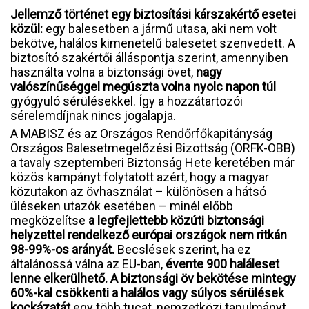
Jellemző történet egy biztosítási kárszakértő esetei
közül:
egy balesetben a jármű utasa, aki nem volt
bekötve, halálos kimenetelű balesetet szenvedett. A
biztosító szakértői álláspontja szerint, amennyiben
használta volna a biztonsági övet,
nagy
valószínűséggel megúszta volna nyolc napon túl
gyógyuló sérülésekkel. Így a hozzátartozói
sérelemdíjnak nincs jogalapja.
A MABISZ és az Országos Rendőrfőkapitányság
Országos Balesetmegelőzési Bizottság (ORFK-OBB)
a tavaly szeptemberi Biztonság Hete keretében már
közös kampányt folytatott azért, hogy a magyar
közutakon az övhasználat – különösen a hátsó
üléseken utazók esetében – minél előbb
megközelítse
a legfejlettebb közúti biztonsági
helyzettel rendelkező európai országok nem ritkán
98-99%-os arányát.
Becslések szerint, ha ez
általánossá válna az EU-ban,
évente 900 haláleset
lenne elkerülhető. A biztonsági öv bekötése mintegy
60%-kal csökkenti a halálos vagy súlyos sérülések
kockázatát
egy több tucat, nemzetközi tanulmányt