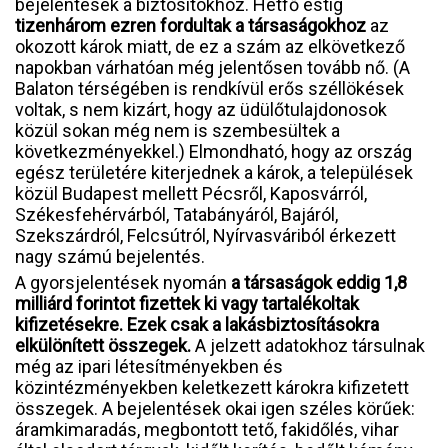
bejelentések a biztosítókhoz. Hétfő estig
tizenhárom ezren fordultak a társaságokhoz
az
okozott károk miatt, de ez a szám az elkövetkező
napokban várhatóan még jelentősen tovább nő. (A
Balaton térségében is rendkívül erős széllökések
voltak, s nem kizárt, hogy az üdülőtulajdonosok
közül sokan még nem is szembesültek a
következményekkel.) Elmondható, hogy az ország
egész területére kiterjednek a károk, a települések
közül Budapest mellett Pécsről, Kaposvárról,
Székesfehérvárból, Tatabányáról, Bajáról,
Szekszárdról, Felcsútról, Nyírvasváriból érkezett
nagy számú bejelentés.
A gyorsjelentések nyomán
a társaságok eddig 1,8
milliárd forintot fizettek ki vagy tartalékoltak
kifizetésekre. Ezek csak a lakásbiztosításokra
elkülönített összegek.
A jelzett adatokhoz társulnak
még az ipari létesítményekben és
közintézményekben keletkezett károkra kifizetett
összegek. A bejelentések okai igen széles körűek:
áramkimaradás, megbontott tető, fakidőlés, vihar