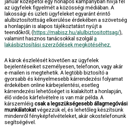
január közepétől egy hónapos kampányban hívja fel
az ügyfelek figyelmét a közösségi médiában. A
lakossági és üzleti ügyfeleket egyaránt érintő
alulbiztosítottság elkerülése érdekében a szövetség
a honlapján is alapos tájékoztatást nyújt a
teendőkről, (
https://mabisz.hu/alulbiztositottsag/
),
valamint hasznos tanácsokkal szolgál
a
lakásbiztosítási szerződések megkötéséhez.
A károk észlelését követően az ügyfelek
bejelentéseiket személyesen, telefonon, vagy akár
e-mailen is megtehetik. A legtöbb biztosító a
gyorsabb és kényelmesebb kárrendezési folyamat
érdekében online kárbejelentési, esetleg
kárrendezési lehetőséget is kialakított a honlapján,
élő videós kárfelvételre is van már példa. A
kárszemléig
csak a legszükségesebb állagmegóvási
munkálatokat
végezzük el, és lehetőleg készítsünk
mindenről fényképfelvételeket, akár okostelefonunk
segítségével.