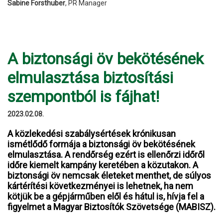
Sabine Forsthuber
, PR Manager
A biztonsági öv bekötésének
elmulasztása biztosítási
szempontból is fájhat!
2023.02.08.
A közlekedési szabálysértések krónikusan
ismétlődő formája a biztonsági öv bekötésének
elmulasztása. A rendőrség ezért is ellenőrzi időről
időre kiemelt kampány keretében a közutakon. A
biztonsági öv nemcsak életeket menthet, de súlyos
kártérítési következményei is lehetnek, ha nem
kötjük be a gépjárműben elől és hátul is, hívja fel a
figyelmet a Magyar Biztosítók Szövetsége (MABISZ).