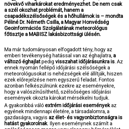
növekvő viharkárokat eredményezhet. De nem csak
a szél okozhat problémát, hanem a
csapadékszélsőségek és a hőhullámok is – mondta
Péliné Dr. Németh Csilla, a Magyar Honvédség
Geoinformációs Szolgálatának meteorológus
főtisztje a MABISZ lakásbizottsági ülésén.
Ma már tudományosan elfogadott tény, hogy az
emberi tevékenység hatással van az éghajlatra,
a
változó éghajlat
pedig
visszahat időjárásunkra is
. Az
ennek nyomán fellépő időjárási szélsőségek a
meteorológusokat is nehézségek elé állítják, hiszen
ezek előrejelzése nem egyszerű feladat. Fontos
azonban felkészülnünk ezekre az eseményekre,
hogy a valószínűsíthető, szélsőséges időjárási
események okozta károkat mérsékelni tudjuk.
A gyakoribbá váló
extrém időjárási események
az
egyének mindennapi életére, a társadalomra, a
gazdaságra, vagyis
az élet- és vagyonbiztonságra is
hatást gyakorolnak
. Ilyen eseménynek számít a