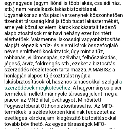
egynegyede (egymilliónál is több lakás, családi ház,
stb.) nem rendelkezik lakásbiztosítással.
Ugyanakkor az erős piaci versenynek köszönhetően
tizenkét társaság kínálja több tucat lakástermékét,
amelyek közül az elemi károk kockázatait fedező
alapbiztosítások már havi néhány ezer forintért
elérhetőek. Valamennyi lakossági vagyonbiztosítás
alapját képezik a tűz- és elemi károk összefoglaló
néven említhető kockázatok, úgy mint a tűz,
robbanás, villámcsapás, szélvihar, felhőszakadás,
jégeső, árvíz, földrengés stb., ezeket a biztosítási
szerződés részletesen tartalmazza. A MABISZ a
honlapján alapos tájékoztatást nyújt a
lakásbiztosításokról, hasznos tanácsokkal szolgál
a
szerződések megkötéséhez.
A hagyományos piaci
termékek mellett már nyolc társaság jelent meg a
piacon az MNB által jóváhagyott Minősített
Fogyasztóbarát Otthonbiztosítással is. Az MFO-
termékek is széles körben kínálnak fedezetet az
esetleges károkra, ami kiegészítő biztosításokkal
tovább bővíthető. Az egyes társaságok MFO-