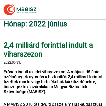
Skip
to
content
Hónap:
2022 június
2,4 milliárd forinttal indult a
viharszezon
2022.05.31.
Erősen indult az idei viharszezon. A májusi időjárási
szélsőségek nyomán a biztosítók 2,4 milliárd forintot
fizettek már ki vagy tartalékoltak kárkifizetésekre,
összegezte a számlákat a Magyar Biztosítók
Szövetsége (MABISZ).
A MABISZ 2010 óta gyűjti össze a május-augusztusi