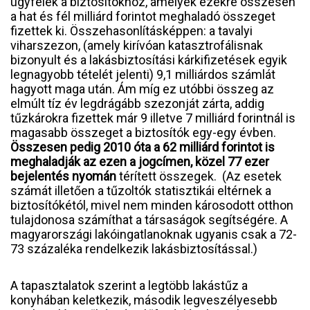
ügyfelek a biztosítókhoz, amelyek ezekre összesen
a hat és fél milliárd forintot meghaladó összeget
fizettek ki. Összehasonlításképpen: a tavalyi
viharszezon, (amely kirívóan katasztrofálisnak
bizonyult és a lakásbiztosítási kárkifizetések egyik
legnagyobb tételét jelenti) 9,1 milliárdos számlát
hagyott maga után. Ám míg ez utóbbi összeg az
elmúlt tíz év legdrágább szezonját zárta, addig
tűzkárokra fizettek már 9 illetve 7 milliárd forintnál is
magasabb összeget a biztosítók egy-egy évben.
Összesen pedig 2010 óta a 62 milliárd forintot is
meghaladják az ezen a jogcímen, közel 77 ezer
bejelentés nyomán
térített összegek. (Az esetek
számát illetően a tűzoltók statisztikái eltérnek a
biztosítókétól, mivel nem minden károsodott otthon
tulajdonosa számíthat a társaságok segítségére. A
magyarországi lakóingatlanoknak ugyanis csak a 72-
73 százaléka rendelkezik lakásbiztosítással.)
A tapasztalatok szerint a legtöbb lakástűz a
konyhában keletkezik, második legveszélyesebb