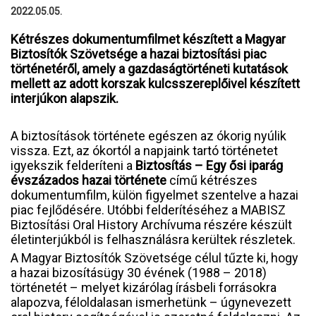
2022.05.05.
Kétrészes dokumentumfilmet készített a Magyar
Biztosítók Szövetsége a hazai biztosítási piac
történetéről, amely a gazdaságtörténeti kutatások
mellett az adott korszak kulcsszereplőivel készített
interjúkon alapszik.
A biztosítások története egészen az ókorig nyúlik
vissza. Ezt, az ókortól a napjaink tartó történetet
igyekszik felderíteni a
Biztosítás – Egy ősi iparág
évszázados hazai története
című kétrészes
dokumentumfilm, külön figyelmet szentelve a hazai
piac fejlődésére. Utóbbi felderítéséhez a MABISZ
Biztosítási Oral History Archívuma részére készült
életinterjúkból is felhasználásra kerültek részletek.
A Magyar Biztosítók Szövetsége célul tűzte ki, hogy
a hazai bizosításügy 30 évének (1988 – 2018)
történetét – melyet kizárólag írásbeli forrásokra
alapozva, féloldalasan ismerhetünk – úgynevezett