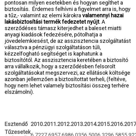
pontosan milyen esetekben és hogyan segíthet a
biztosítás. Érdemes felhívni a figyelmet arra is, hogy
a tűz,- valamint az elemi károkra
valamennyi hazai
lakásbiztosítási termék fedezetet nyújt
. A
szerződéses támasz kiterjedhet a baleset miatti
anyagi kiadások fedezésére, pótolhatja a
jövedelemkiesést, de az asszisztencia szolgáltatást
választva a pénzügyi szolgáltatáson túli,
kézzelfogható segítséget is kaphatunk a
biztosítótól. Az asszisztencia keretében a biztosító
arra vállalkozik, hogy a szerződésben felsorolt
szolgáltatásokat megszervezi, az ellátások költsége
azonban jellemzően a biztosítottat terheli, (feltéve,
hogy nem lehet valamely biztosítási összeg terhére
elszámolni).
Esztendő
2010.
2011.
2012.
2013.
2014.
2015.
2016.
2017
Tűzesetek
6.722
7.695
7.698
6.035
6.500
6.329
6.585
5.92