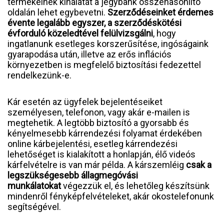
termékeinek kínálatát a jegybank összehasonlító
oldalán lehet egybevetni.
Szerződéseinket érdemes
évente legalább egyszer, a szerződéskötési
évforduló közeledtével felülvizsgálni
, hogy
ingatlanunk esetleges korszerűsítése, ingóságaink
gyarapodása után, illetve az erős inflációs
környezetben is megfelelő biztosítási fedezettel
rendelkezünk-e.
Kár esetén az ügyfelek bejelentéseiket
személyesen, telefonon, vagy akár e-mailen is
megtehetik. A legtöbb biztosító a gyorsabb és
kényelmesebb kárrendezési folyamat érdekében
online kárbejelentési, esetleg kárrendezési
lehetőséget is kialakított a honlapján, élő videós
kárfelvételre is van már példa. A kárszemléig
csak a
legszükségesebb állagmegóvási
munkálatokat
végezzük el, és lehetőleg készítsünk
mindenről fényképfelvételeket, akár okostelefonunk
segítségével.