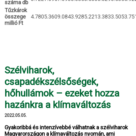
száma db
Tűzkárok
összege
4.780
5.360
9.084
3.928
5.221
3.383
3.505
3.75
millió Ft
Szélviharok,
csapadékszélsőségek,
hőhullámok – ezeket hozza
hazánkra a klímaváltozás
2022.05.05.
Gyakoribbá és intenzívebbé válhatnak a szélviharok
Magyarországon a klímaváltozás nyomán, ami