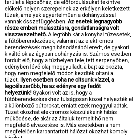
terület a lépcsőház, de előfordulásukat tekintve
előkelő helyen szerepelnek az erkélyen keletkezett
tüzek, amelyek egyértelműen a dohányzással
vannak összefüggésben.
Az esetek legnagyobb
része emberi mulasztásra, gondatlanságra volt
visszavezethető.
A legtöbb kár a konyhai tűzesetek,
a fűtőberendezések, valamint az elektromos
berendezések meghibásodásából eredt, de gyakori
kiváltó ok az ágyban dohányzás is. Számos esetben
fordult elő, hogy a tűzhelyen felejtett serpenyőben,
edényben lévő olaj meggyulladt, a bajt az okozta,
hogy nem megfelelő módon kezdték oltani a
tüzet.
Ilyen esetben soha ne oltsunk vízzel, a
legcélszerűbb, ha az edényre egy fedőt
helyezünk!
Gyakori volt az is, hogy a
fűtőberendezésekhez túlságosan közel helyezték el
a különböző bútorokat, emiatt ezek meggyulladtak.
Tüzet okozhat elektromos készülékeink hibás
működése, de akár az általuk termelt hő nem
megfelelő elvezetése is. Más esetekben a nem
megfelelően karbantartott hálózat okozhat komoly
károkat.