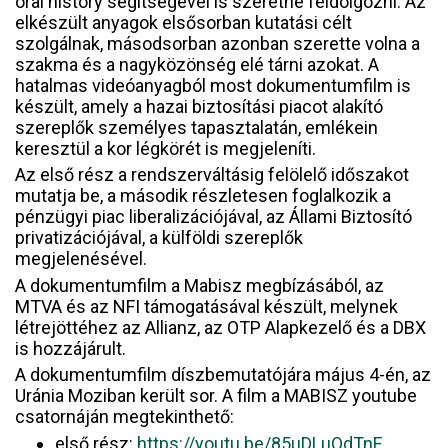
oral history segítségével is szeretné feldolgozni. Az
elkészült anyagok elsősorban kutatási célt
szolgálnak, másodsorban azonban szerette volna a
szakma és a nagyközönség elé tárni azokat. A
hatalmas videóanyagból most dokumentumfilm is
készült, amely a hazai biztosítási piacot alakító
szereplők személyes tapasztalatán, emlékein
keresztül a kor légkörét is megjeleníti.
Az első rész a rendszerváltásig felölelő időszakot
mutatja be, a második részletesen foglalkozik a
pénzügyi piac liberalizációjával, az Állami Biztosító
privatizációjával, a külföldi szereplők
megjelenésével.
A dokumentumfilm a Mabisz megbízásából, az
MTVA és az NFI támogatásával készült, melynek
létrejöttéhez az Allianz, az OTP Alapkezelő és a DBX
is hozzájárult.
A dokumentumfilm díszbemutatójára május 4-én, az
Uránia Moziban került sor. A film a MABISZ youtube
csatornáján megtekinthető:
első rész:
https://youtu.be/85uDLuOdTnE