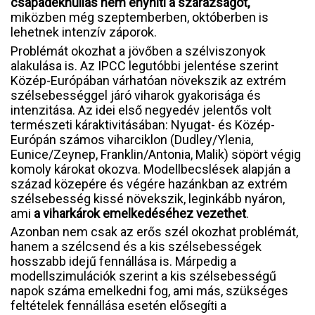
csapadékhullás nem enyhíti a szárazságot,
miközben még szeptemberben, októberben is
lehetnek intenzív záporok.
Problémát okozhat a jövőben a szélviszonyok
alakulása is. Az IPCC legutóbbi jelentése szerint
Közép-Európában várhatóan növekszik az extrém
szélsebességgel járó viharok gyakorisága és
intenzitása. Az idei első negyedév jelentős volt
természeti káraktivitásában: Nyugat- és Közép-
Európán számos viharciklon (Dudley/Ylenia,
Eunice/Zeynep, Franklin/Antonia, Malik) söpört végig
komoly károkat okozva. Modellbecslések alapján a
század közepére és végére hazánkban az extrém
szélsebesség kissé növekszik, leginkább nyáron,
ami
a viharkárok emelkedéséhez vezethet
.
Azonban nem csak az erős szél okozhat problémát,
hanem a szélcsend és a kis szélsebességek
hosszabb idejű fennállása is. Márpedig a
modellszimulációk szerint a kis szélsebességű
napok száma emelkedni fog, ami más, szükséges
feltételek fennállása esetén elősegíti a