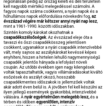
regionálisan pedig az ország keleti és déli területein
kell nagyobb mértékű melegedéssel számolni. A
fagyos napok száma csökkenni, a nyári napok és a
hőhullámos napok előfordulása növekedni fog,
az
évszázad végére már kétszer annyi nyári nap lesz
,
mint a 1961-1990. közötti időszakban.
Szintén komoly károkat okozhatnak a
csapadékszélsőségek
. Az évszázad eleje óta a
tavaszi és őszi csapadékösszeg jelentősen
csökkent, ugyanakkor a nyári csapadék intenzívebbé
vált, mely sajnos az aszálykárokat kevéssé képes
enyhíteni, hiszen a hirtelen lehulló nagymennyiségű
csapadék jelentős hányada a lefolyást növeli
csupán. Az utóbbi években igen nagy kilengések
voltak tapasztalhatók, vagyis villámáradásokat kiváltó
esőzések és aszályt okozó, hosszabb
csapadékmentes időszakok is jellemzőek voltak
akár adott éven belül is. A jövőben fel kell készülni az
ilyen jellegű események gyakoribbá, intenzívebbé
válására. A
nyár egyértelműen melegebb lesz,
és a
térben és időben
egyenlőtlen, intenzív