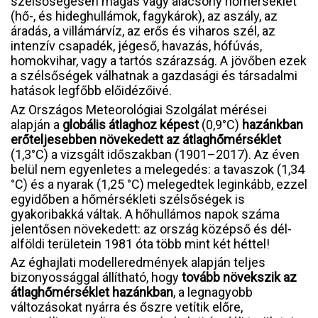
szélsőségesen magas vagy alacsony hőmérséklet
(hő-, és hideghullámok, fagykárok), az aszály, az
áradás, a villámárvíz, az erős és viharos szél, az
intenzív csapadék, jégeső, havazás, hófúvás,
homokvihar, vagy a tartós szárazság. A jövőben ezek
a szélsőségek válhatnak a gazdasági és társadalmi
hatások legfőbb előidézőivé.
Az Országos Meteorológiai Szolgálat mérései
alapján a
globális átlaghoz képest
(0,9°C)
hazánkban
erőteljesebben növekedett az átlaghőmérséklet
(1,3°C) a vizsgált időszakban (1901–2017). Az éven
belül nem egyenletes a melegedés: a tavaszok (1,34
°C) és a nyarak (1,25 °C) melegedtek leginkább, ezzel
egyidőben a hőmérsékleti szélsőségek is
gyakoribakká váltak. A hőhullámos napok száma
jelentősen növekedett: az ország középső és dél-
alföldi területein 1981 óta több mint két héttel!
Az éghajlati modelleredmények alapján teljes
bizonyossággal állítható, hogy
tovább növekszik az
átlaghőmérséklet hazánkban
, a legnagyobb
változásokat nyárra és őszre vetítik előre,