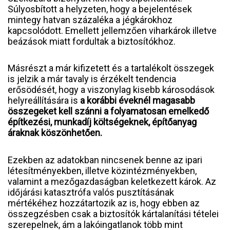
Súlyosbított a helyzeten, hogy a bejelentések
mintegy hatvan százaléka a jégkárokhoz
kapcsolódott. Emellett jellemzően viharkárok illetve
beázások miatt fordultak a biztosítókhoz.
Másrészt a már kifizetett és a tartalékolt összegek
is jelzik a már tavaly is érzékelt tendencia
erősödését, hogy a viszonylag kisebb károsodások
helyreállítására is
a korábbi éveknél magasabb
összegeket kell szánni a folyamatosan emelkedő
építkezési, munkadíj költségeknek, építőanyag
áraknak köszönhetően.
Ezekben az adatokban nincsenek benne az ipari
létesítményekben, illetve közintézményekben,
valamint a mezőgazdaságban keletkezett károk. Az
időjárási katasztrófa valós pusztításának
mértékéhez hozzátartozik az is, hogy ebben az
összegzésben csak a biztosítók kártalanítási tételei
szerepelnek, ám a lakóingatlanok több mint