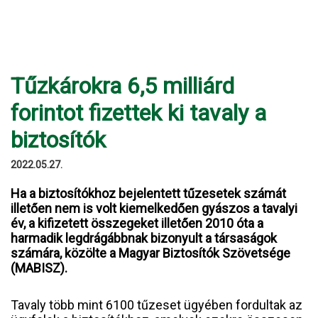
Tűzkárokra 6,5 milliárd
forintot fizettek ki tavaly a
biztosítók
2022.05.27.
Ha a biztosítókhoz bejelentett tűzesetek számát
illetően nem is volt kiemelkedően gyászos a tavalyi
év, a kifizetett összegeket illetően 2010 óta a
harmadik legdrágábbnak bizonyult a társaságok
számára, közölte a Magyar Biztosítók Szövetsége
(MABISZ).
Tavaly több mint 6100 tűzeset ügyében fordultak az