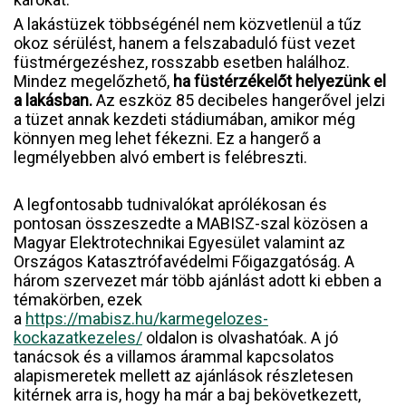
A lakástüzek többségénél nem közvetlenül a tűz
okoz sérülést, hanem a felszabaduló füst vezet
füstmérgezéshez, rosszabb esetben halálhoz.
Mindez megelőzhető,
ha füstérzékelőt helyezünk el
a lakásban.
Az eszköz 85 decibeles hangerővel jelzi
a tüzet annak kezdeti stádiumában, amikor még
könnyen meg lehet fékezni. Ez a hangerő a
legmélyebben alvó embert is felébreszti.
A legfontosabb tudnivalókat aprólékosan és
pontosan összeszedte a MABISZ-szal közösen a
Magyar Elektrotechnikai Egyesület valamint az
Országos Katasztrófavédelmi Főigazgatóság. A
három szervezet már több ajánlást adott ki ebben a
témakörben, ezek
a
https://mabisz.hu/karmegelozes-
kockazatkezeles/
oldalon is olvashatóak. A jó
tanácsok és a villamos árammal kapcsolatos
alapismeretek mellett az ajánlások részletesen
kitérnek arra is, hogy ha már a baj bekövetkezett,