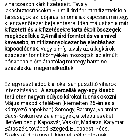
viharszezon kárkifizetéseit. Tavaly
lakásbiztosításokra 9,1 milliárd forintot fizettek ki a
társaságok az időjárási anomáliák kapcsán, mintegy
kilencvenötezer bejelentésre. Idén májusban
a már
kifizetett és a kifizetésekre tartalékolt összegek
megközelítik a 2,4 milliárd forintot és valamivel
kevesebb, mint tizennyolcezer bejelentéshez
kapcsolódnak
. Vagyis míg tavaly az átlagkárok
százezer forint környékén mozogtak, az elmúlt
hónapban előreláthatólag mintegy harminc
százalékkal megemelkedtek.
Ez egyrészt adódik a lokálisan pusztító viharok
intenzitásából.
A szupercellák egy-egy kisebb
területen nagyon súlyos károkat tudnak okozni
.
Május második felében (kiemelten 25-én és a
környező napokban) Somogy, Baranya, valamint
Bács-Kiskun és Zala megyék, a településeket
illetően pedig Kaposvár, Vaskút, Madaras, Katymár,
Bátaszék, továbbá Szeged, Budapest, Pécs,
Szekszárd bizonyult kiemelt célpontoknak.