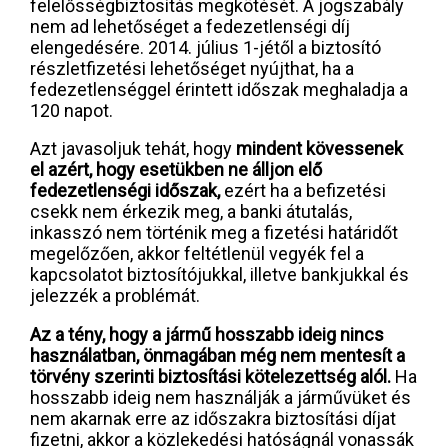
felelősségbiztosítás megkötését. A jogszabály
nem ad lehetőséget a fedezetlenségi díj
elengedésére. 2014. július 1-jétől a biztosító
részletfizetési lehetőséget nyújthat, ha a
fedezetlenséggel érintett időszak meghaladja a
120 napot.
Azt javasoljuk tehát, hogy
mindent kövessenek
el azért, hogy esetükben ne álljon elő
fedezetlenségi időszak,
ezért ha a befizetési
csekk nem érkezik meg, a banki átutalás,
inkasszó nem történik meg a fizetési határidőt
megelőzően, akkor feltétlenül vegyék fel a
kapcsolatot biztosítójukkal, illetve bankjukkal és
jelezzék a problémát.
Az a tény, hogy a jármű hosszabb ideig nincs
használatban, önmagában még nem mentesít a
törvény szerinti biztosítási kötelezettség alól.
Ha
hosszabb ideig nem használják a járművüket és
nem akarnak erre az időszakra biztosítási díjat
fizetni, akkor a közlekedési hatóságnál vonassák