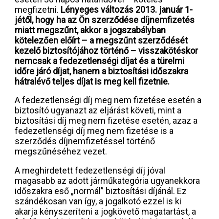
megfizetni.
Lényeges változás 2013. január 1-
jétől, hogy ha az Ön szerződése díjnemfizetés
miatt megszűnt, akkor a jogszabályban
kötelezően előírt – a megszűnt szerződését
kezelő biztosítójához történő – visszakötéskor
nemcsak a fedezetlenségi díjat és a türelmi
időre járó díjat, hanem a biztosítási időszakra
hátralévő teljes díjat is meg kell fizetnie.
A fedezetlenségi díj meg nem fizetése esetén a
biztosító ugyanazt az eljárást követi, mint a
biztosítási díj meg nem fizetése esetén, azaz a
fedezetlenségi díj meg nem fizetése is a
szerződés díjnemfizetéssel történő
megszűnéséhez vezet.
A meghirdetett fedezetlenségi díj jóval
magasabb az adott járműkategória ugyanekkora
időszakra eső „normál” biztosítási díjánál. Ez
szándékosan van így, a jogalkotó ezzel is ki
akarja kényszeríteni a jogkövető magatartást, a