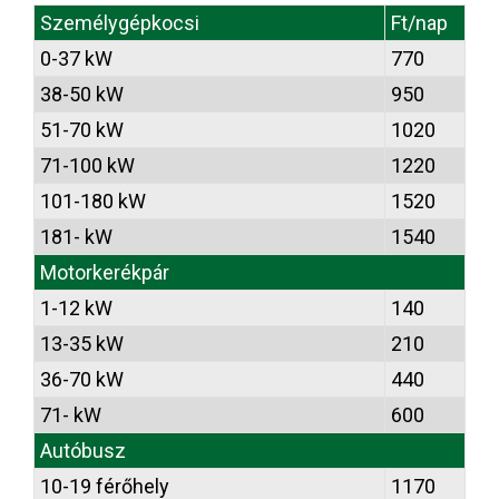
Személygépkocsi
Ft/nap
0-37 kW
770
38-50 kW
950
51-70 kW
1020
71-100 kW
1220
101-180 kW
1520
181- kW
1540
Motorkerékpár
1-12 kW
140
13-35 kW
210
36-70 kW
440
71- kW
600
Autóbusz
10-19 férőhely
1170