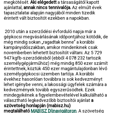
megkötését.
Aki elégedett
a társaságától kapott
ajánlattal,
annak nincs tennivalója.
Az elmúlt évek
tapasztalatai alapján nagyjából minden tizedik
érintett vált biztosítót ezekben a napokban.
2010 után a szerződési évforduló napja már a
gépkocsi megvásárlásának időpontjához kötődik, de
még mindig sokan „ragadtak benne” a korábbi
kampányidőszakban, amikor mindenkinek csak
novemberben lehetett biztosítót váltani. Az 5 729
947 kgfb-szerződésből (ebből 4 078 232 tartozik
személygépjárműhöz) még mindig 850 ezer számít
érintettnek, köztük 450 ezer magántulajdonban lévő
személygépkocsi üzemben tartója. A korábbi
évekhez hasonlóan továbbra is sok kedvezményt
lehet igénybe venni, a lakossági ügyfelek számára a
kedvezmények tovább egyszerűsödtek. Ezek
mindegyikének a figyelembevételével kalkulálható a
választható legkedvezőbb biztosítói ajánlat
a
szövetség honlapján (mabisz.hu)
megtalálható
MABISZ Díjnavigátoron
. A szövetség