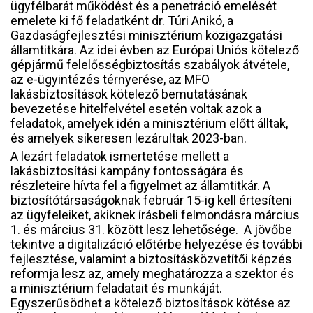
ügyfélbarát működést és a penetráció emelését
emelete ki fő feladatként dr. Túri Anikó, a
Gazdaságfejlesztési minisztérium közigazgatási
államtitkára. Az idei évben az Európai Uniós kötelező
gépjármű felelősségbiztosítás szabályok átvétele,
az e-ügyintézés térnyerése, az MFO
lakásbiztosítások kötelező bemutatásának
bevezetése hitelfelvétel esetén voltak azok a
feladatok, amelyek idén a minisztérium előtt álltak,
és amelyek sikeresen lezárultak 2023-ban.
A lezárt feladatok ismertetése mellett a
lakásbiztosítási kampány fontosságára és
részleteire hívta fel a figyelmet az államtitkár. A
biztosítótársaságoknak február 15-ig kell értesíteni
az ügyfeleiket, akiknek írásbeli felmondásra március
1. és március 31. között lesz lehetősége. A jövőbe
tekintve a digitalizáció előtérbe helyezése és további
fejlesztése, valamint a biztosításközvetítői képzés
reformja lesz az, amely meghatározza a szektor és
a minisztérium feladatait és munkáját.
Egyszerűsödhet a kötelező biztosítások kötése az