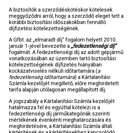
A biztosítók a szerződéskötéskor kötelesek
meggyőződni arról, hogy a szerződő eleget tett a
korábbi biztosítási időszakokban fennálló
díjfizetési kötelezettségének.
A Gfbt. az „elmaradt díj” fogalom helyett 2010.
január 1-jével bevezette a
„fedezetlenségi díj”
fogalmát. A fedezetlenségi díj az adott gépjármű
vonatkozásában az üzemben tartó biztosítási
kötelezettségének díjfizetés hiányában
kockázatviselés nélküli időtartamára (
a
fedezetlenség időtartamára
) a Kártalanítási
Számla kezelőjét megillető, előre meghirdetett
tarifa alapján utólagosan megállapított díj.
A jogszabály a Kártalanítási Számla kezelőjét
hatalmazza fel és egyúttal kötelezi is a
fedezetlenségi díj járműkategóriák szerinti
mértékének évenkénti meghatározására és
meghirdetésére, a Kártalanítási Számla általi
kártérítések és a kártérítésekhez kapcsolódó