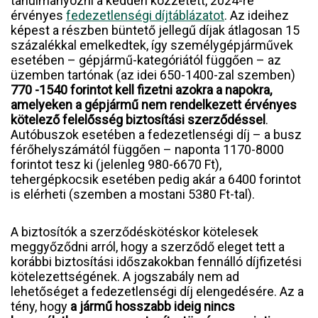
tanulmányozni a kedden közzétett, 2024-re
érvényes
fedezetlenségi díjtáblázatot
. Az ideihez
képest a részben büntető jellegű díjak átlagosan 15
százalékkal emelkedtek, így személygépjárművek
esetében – gépjármű-kategóriától függően – az
üzemben tartónak (az idei 650-1400-zal szemben)
770 -1540 forintot kell fizetni azokra a napokra,
amelyeken a gépjármű nem rendelkezett érvényes
kötelező felelősség biztosítási szerződéssel
.
Autóbuszok esetében a fedezetlenségi díj – a busz
férőhelyszámától függően – naponta 1170-8000
forintot tesz ki (jelenleg 980-6670 Ft),
tehergépkocsik esetében pedig akár a 6400 forintot
is elérheti (szemben a mostani 5380 Ft-tal).
A biztosítók a szerződéskötéskor kötelesek
meggyőződni arról, hogy a szerződő eleget tett a
korábbi biztosítási időszakokban fennálló díjfizetési
kötelezettségének. A jogszabály nem ad
lehetőséget a fedezetlenségi díj elengedésére. Az a
tény, hogy
a jármű hosszabb ideig nincs