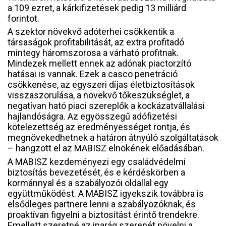
a 109 ezret, a kárkifizetések pedig 13 milliárd
forintot.
A szektor növekvő adóterhei csökkentik a
társaságok profitabilitását, az extra profitadó
mintegy háromszorosa a várható profitnak.
Mindezek mellett ennek az adónak piactorzító
hatásai is vannak. Ezek a casco penetráció
csökkenése, az egyszeri díjas életbiztosítások
visszaszorulása, a növekvő tőkeszükséglet, a
negatívan ható piaci szereplők a kockázatvállalási
hajlandóságra. Az egyösszegű adófizetési
kötelezettség az eredményességet rontja, és
megnövekedhetnek a határon átnyúló szolgáltatások
– hangzott el az MABISZ elnökének előadásában.
A MABISZ kezdeményezi egy családvédelmi
biztosítás bevezetését, és e kérdéskörben a
kormánnyal és a szabályozói oldallal egy
együttműködést. A MABISZ igyekszik továbbra is
elsődleges partnere lenni a szabályozóknak, és
proaktívan figyelni a biztosítást érintő trendekre.
Emellett szeretné az iparág szerepét növelni a