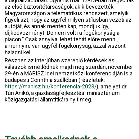
a digitalizációban. Ugyanis már ’12-13-ban megvoltak
az első biztosítótársaságok, akik bevezették
Magyarországon a telematrikus rendszert, amelyik
figyeli azt, hogy az ügyfél milyen stílusban vezeti az
autóját, és annak mentén kap, mondjuk így,
díjkedvezményt. De nem volt rá fogékonyság a
piacon.” Csak annyival lehet tehát előre menni,
amennyire van ügyfél fogékonyság, azzal viszont
haladni kell.
Részben az interjúban szereplő kérdések és
válaszok ismétlődnek majd meg szerdán, november
29-én a MABISZ idei nemzetközi konferenciáján is a
budapesti Corinthia szállóban (részletek:
https://mabisz.hu/konferencia-2023/
), amelyet dr.
Túri Anikó, a gazdaságfejlesztési minisztérium
közigazgatási államtitkára nyit meg.