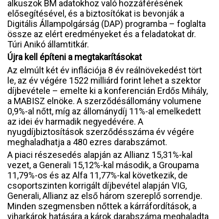
alkuszok BM adatokhoz való hozzáférésének
elősegítésével, és a biztosítókat is bevonják a
Digitális Állampolgárság (DAP) programba – foglalta
össze az elért eredményeket és a feladatokat dr.
Túri Anikó államtitkár.
Újra kell építeni a megtakarításokat
Az elmúlt két év inflációja 8 év reálnövekedést tört
le, az év végére 1522 milliárd forint lehet a szektor
díjbevétele – emelte ki a konferencián Erdős Mihály,
a MABISZ elnöke. A szerződésállomány volumene
0,9%-al nőtt, míg az állománydíj 11%-al emelkedett
az idei év harmadik negyedévére. A
nyugdíjbiztosítások szerződésszáma év végére
meghaladhatja a 480 ezres darabszámot.
A piaci részesedés alapján az Allianz 15,31%-kal
vezet, a Generali 15,12%-kal második, a Groupama
11,79%-os és az Alfa 11,77%-kal következik, de
csoportszinten korrigált díjbevétel alapján VIG,
Generali, Allianz az első három szereplő sorrendje.
Minden szegmensben nőttek a kárráfordítások, a
viharkárok hatására a károk darabszáma meghaladta