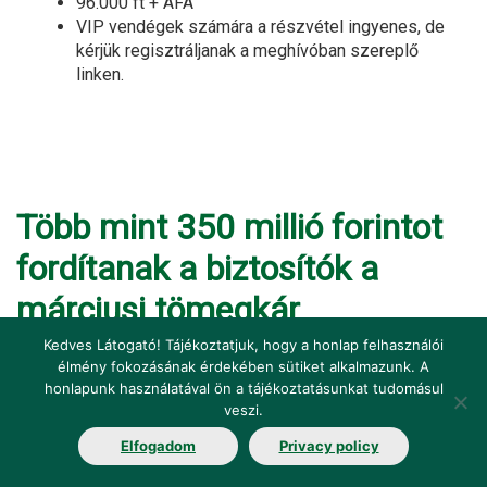
96.000 ft + ÁFA
VIP vendégek számára a részvétel ingyenes, de
kérjük regisztráljanak a meghívóban szereplő
linken.
Több mint 350 millió forintot
fordítanak a biztosítók a
márciusi tömegkár
rendezésére
Kedves Látogató! Tájékoztatjuk, hogy a honlap felhasználói
élmény fokozásának érdekében sütiket alkalmazunk. A
honlapunk használatával ön a tájékoztatásunkat tudomásul
2023.09.30.
veszi.
A március 11-i, az M1-es autópályán bekövetkezett
Elfogadom
Privacy policy
tömeges baleset károsultjainak a magyarországi
biztosítótársaságok törvényi kötelezettség nélkül is