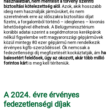
használatban, nem mentesít a törvény szerinti
biztosítási kötelezettség alól
. Azok, akik hosszabb
ideig nem használják járművüket, és nem
szeretnének erre az időszakra biztosítási díjat
fizetni, a forgalomból történő – ideiglenes – kivonás
lehetőségével élhetnek. A Belügyminisztérium
korábbi adatai szerint a segédmotoros kerékpárok
nélkül figyelembe vett magyarországi gépjárművek
közül mintegy 80 ezer gépjármű nem rendelkezik
érvényes kgfb-szerződéssel. Ők nemcsak a
fedezetlenségi díj megfizetését kockáztatják, ám
ha
balesetért felelősek, úgy az okozott, akár több millió
forintos kárt
is meg kell téríteniük.
A 2024. évre érvényes
fedezetlenségi díjak