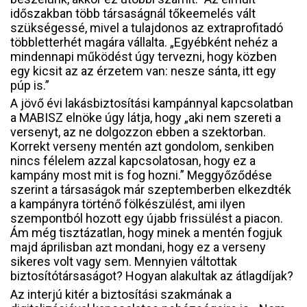
időszakban több társaságnál tőkeemelés vált
szükségessé, mivel a tulajdonos az extraprofitadó
többletterhét magára vállalta. „Egyébként nehéz a
mindennapi működést úgy tervezni, hogy közben
egy kicsit az az érzetem van: nesze sánta, itt egy
púp is.”
A jövő évi lakásbiztosítási kampánnyal kapcsolatban
a MABISZ elnöke úgy látja, hogy „aki nem szereti a
versenyt, az ne dolgozzon ebben a szektorban.
Korrekt verseny mentén azt gondolom, senkiben
nincs félelem azzal kapcsolatosan, hogy ez a
kampány most mit is fog hozni.” Meggyőződése
szerint a társaságok már szeptemberben elkezdték
a kampányra történő fölkészülést, ami ilyen
szempontból hozott egy újabb frissülést a piacon.
Ám még tisztázatlan, hogy minek a mentén fogjuk
majd áprilisban azt mondani, hogy ez a verseny
sikeres volt vagy sem. Mennyien váltottak
biztosítótársaságot? Hogyan alakultak az átlagdíjak?
Az interjú kitér a biztosítási szakmának a