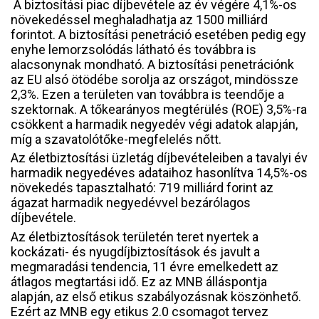
A biztosítási piac díjbevétele az év végére 4,1%-os
növekedéssel meghaladhatja az 1500 milliárd
forintot. A biztosítási penetráció esetében pedig egy
enyhe lemorzsolódás látható és továbbra is
alacsonynak mondható. A biztosítási penetrációnk
az EU alsó ötödébe sorolja az országot, mindössze
2,3%. Ezen a területen van továbbra is teendője a
szektornak. A tőkearányos megtérülés (ROE) 3,5%-ra
csökkent a harmadik negyedév végi adatok alapján,
míg a szavatolótőke-megfelelés nőtt.
Az életbiztosítási üzletág díjbevételeiben a tavalyi év
harmadik negyedéves adataihoz hasonlítva 14,5%-os
növekedés tapasztalható: 719 milliárd forint az
ágazat harmadik negyedévvel bezárólagos
díjbevétele.
Az életbiztosítások területén teret nyertek a
kockázati- és nyugdíjbiztosítások és javult a
megmaradási tendencia, 11 évre emelkedett az
átlagos megtartási idő. Ez az MNB álláspontja
alapján, az első etikus szabályozásnak köszönhető.
Ezért az MNB egy etikus 2.0 csomagot tervez