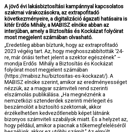
A jövő évi lakásbiztosítási kampánnyal kapcsolatos
szakmai várakozásokra, az extrapofitadó
következményeire, a digitalizáció ágazati hatásaira is
kitér Erdős Mihály, a MABISZ elnöke abban az
interjúban, amely a Biztosítás és Kockázat folyóirat
most megjelent számában olvasható.
„Eredetileg abban bíztunk, hogy az extraprofitadó
2023 végéig tart. Az, hogy meghosszabbították ’24-
re, már óriási terhet jelent a szektor egészének” –
mondja Erdős Mihály a Biztosítás és Kockázat
folyóirat most megjelent számában
(https://mabisz.hu/biztositas-es-kockazat/). A
MABISZ elnöke szerint, amikor az eredményességet
nézzük, az a magyar számviteli rend szerinti
elszámolás publikálása. „Ha megnéznénk a
nemzetközi sztenderdek szerinti mérlegeit és
beszámolóit a biztosító szektornak, akkor
érzékelhetően kedvezőtlenebb képet látnánk
bizonyos számviteli szabályok miatt. És a helyzet az,
hogy például, amikor a piacnak a tőkemegfeleléséről
beszélünk, akkor ez utóbbi számít.” Az elmúlt