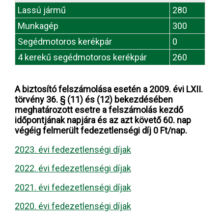
Lassú jármű
280
Munkagép
300
Segédmotoros kerékpár
0
4 kerekű segédmotoros kerékpár
260
A biztosító felszámolása esetén a 2009. évi LXII.
törvény 36. § (11) és (12) bekezdésében
meghatározott esetre a felszámolás kezdő
időpontjának napjára és az azt követő 60. nap
végéig felmerült fedezetlenségi díj 0 Ft/nap.
2023. évi fedezetlenségi díjak
2022. évi fedezetlenségi díjak
2021. évi fedezetlenségi díjak
2020. évi fedezetlenségi díjak