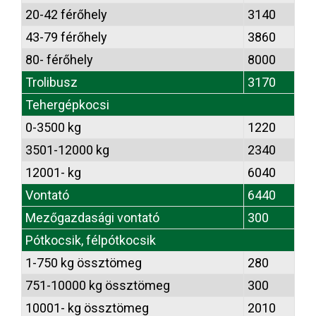
20-42 férőhely
3140
43-79 férőhely
3860
80- férőhely
8000
Trolibusz
3170
Tehergépkocsi
0-3500 kg
1220
3501-12000 kg
2340
12001- kg
6040
Vontató
6440
Mezőgazdasági vontató
300
Pótkocsik, félpótkocsik
1-750 kg össztömeg
280
751-10000 kg össztömeg
300
10001- kg össztömeg
2010