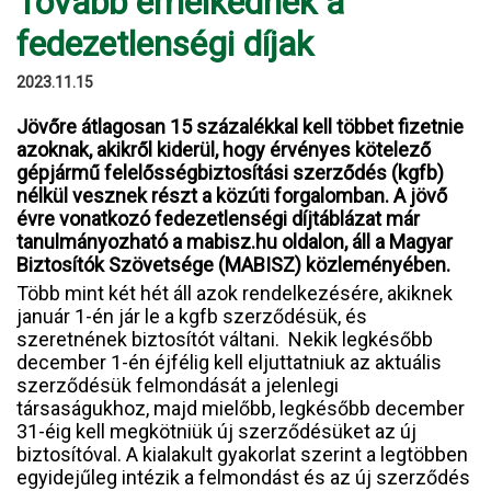
Tovább emelkednek a
fedezetlenségi díjak
2023.11.15
Jövőre átlagosan 15 százalékkal kell többet fizetnie
azoknak, akikről kiderül, hogy érvényes kötelező
gépjármű felelősségbiztosítási szerződés (kgfb)
nélkül vesznek részt a közúti forgalomban. A jövő
évre vonatkozó fedezetlenségi díjtáblázat már
tanulmányozható a mabisz.hu oldalon, áll a Magyar
Biztosítók Szövetsége (MABISZ) közleményében.
Több mint két hét áll azok rendelkezésére, akiknek
január 1-én jár le a kgfb szerződésük, és
szeretnének biztosítót váltani. Nekik legkésőbb
december 1-én éjfélig kell eljuttatniuk az aktuális
szerződésük felmondását a jelenlegi
társaságukhoz, majd mielőbb, legkésőbb december
31-éig kell megkötniük új szerződésüket az új
biztosítóval. A kialakult gyakorlat szerint a legtöbben
egyidejűleg intézik a felmondást és az új szerződés