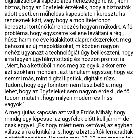
digitalizációval kapcsolatos nehézségeire is. „Nem
biztos, hogy az ügyfelek érzékelik, hogy a biztosítók
adott esetben műholdas kapcsolaton keresztül is
rendeznek kárt, vagy hogy a mobiltelefonon
keresztül történő kárrendezés hogyan működik. A fő
probléma, hogy egyszerre kellene leváltani a régi,
húsz-harminc éve kialakított alaprendszereket, meg
behozni az új megoldásokat, miközben nagyon
nehéz ugyanazt a technológiát úgy beilleszteni, hogy
arra legyen ügyfélnyitottság és hozzon profitot is.
„Mert, ha a kettőből nincs meg az egyik, akkor erre
azt szoktam mondani, ezt tanultam egyszer, hogy ez
semmi más, mint digital lipstick, digitális rúzs.
Tudom, hogy egy forintom nem lesz belőle, meg
lehet, hogy az ügyfeleket sem nagyon érdekli, de föl
tudom mutatni, hogy milyen modern és friss
vagyok.”
A megújulás kapcsán azt vallja Erdős Mihály, hogy
mindig egy lépéssel az ügyfelek előtt kell járni – de
csak eggyel. „És hogy miért nem kettővel, az egyben
válasz arra a kritikára is, hogy a biztosítók lemaradtak