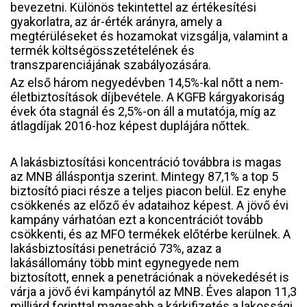
bevezetni. Különös tekintettel az értékesítési
gyakorlatra, az ár-érték arányra, amely a
megtérüléseket és hozamokat vizsgálja, valamint a
termék költségösszetételének és
transzparenciájának szabályozására.
Az első három negyedévben 14,5%-kal nőtt a nem-
életbiztosítások díjbevétele. A KGFB kárgyakoriság
évek óta stagnál és 2,5%-on áll a mutatója, míg az
átlagdíjak 2016-hoz képest duplájára nőttek.
A lakásbiztosítási koncentráció továbbra is magas
az MNB álláspontja szerint. Mintegy 87,1% a top 5
biztosító piaci része a teljes piacon belül. Ez enyhe
csökkenés az előző év adataihoz képest. A jövő évi
kampány várhatóan ezt a koncentrációt tovább
csökkenti, és az MFO termékek előtérbe kerülnek. A
lakásbiztosítási penetráció 73%, azaz a
lakásállomány több mint egynegyede nem
biztosított, ennek a penetrációnak a növekedését is
várja a jövő évi kampánytól az MNB. Éves alapon 11,3
milliárd forinttal magasabb a kárkifizetés a lakossági