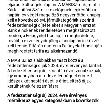
eljárási költségek alapján. A MABISZ-nak, mint a
Kártalanítási Számla kezelőjének legkésőbb a
naptári év végét megelőző negyvenötödik napig
kell a következő évi, járműkategóriák szerinti
fedezetlenségi díjtételeket a Magyar Nemzeti
Bank elnökének rendeletében meghatározott
módon, a Felügyelet honlapján meghirdetnie,
továbbá ezzel egyidejűleg a honlapján is közzé
kell tennie. Eltérés esetén a Felügyelet honlapján
meghirdetett tarifa az alkalmazandó.
A MABISZ az alábbiakban teszi közzé a
fedezetlenségi díjak 2024. évre érvényes tarifáit.
A fedezetlenségi díjak naptári évre vonatkoznak,
így amennyiben a fedezetlenséggel érintett
időszak két naptári évet is érint, eltérő díjak
kerülhetnek felszámításra.
A fedezetlenségi díj 2024. évre érvényes
mértékei az egyes kategóriákban a következők: