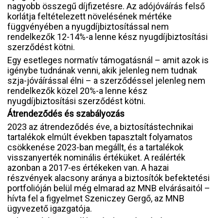
nagyobb összegű díjfizetésre. Az adójóváírás felső
korlátja feltételezett növelésének mértéke
függvényében a nyugdíjbiztosítással nem
rendelkezők 12-14%-a lenne kész nyugdíjbiztosítási
szerződést kötni.
Egy esetleges normatív támogatásnál – amit azok is
igénybe tudnának venni, akik jelenleg nem tudnak
szja-jóváírással élni – a szerződéssel jelenleg nem
rendelkezők közel 20%-a lenne kész
nyugdíjbiztosítási szerződést kötni.
Átrendeződés és szabályozás
2023 az átrendeződés éve, a biztosítástechnikai
tartalékok elmúlt években tapasztalt folyamatos
csökkenése 2023-ban megállt, és a tartalékok
visszanyerték nominális értéküket. A reálérték
azonban a 2017-es értékeken van. A hazai
részvények alacsony aránya a biztosítók befektetési
portfolióján belül még elmarad az MNB elvárásaitól –
hívta fel a figyelmet Szeniczey Gergő, az MNB
ügyvezető igazgatója.