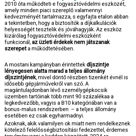
2010 óta működteti e fogyasztóvédelmi eszközét,
amely minden piaci szereplő valamennyi
kedvezményét tartalmazza, s egyfajta etalon abban
a tekintetben, hogy a biztosítók a díjkalkulációk
helyességét tesztelik és jóváhagyják. Az eszköz
kizárólag fogyasztóvédelmi eszközként
funkcionál,
az üzleti érdekek nem játszanak
szerepet
a működtetésében.
A mostani kampányban érintettek
díjszintje
lényegesen alatta marad a teljes állomány
díjszintjének
, mivel döntő részben tizenkét évnél is
idősebb gépjárművekről van szó. A
magántulajdonban lévő személygépkocsik
üzemben tartóinak több mint 90 százalékaa a
legkedvezőbb, vagyis a B10 kategóriában van a
bonus-malus rendszerben – a teljes állomány
esetében ez csak egyharmadnyi.
Azoknak, akik valamilyen ok miatt nem rendelkeznek
kötelező felelősségbiztosítási fedezettel, érdemes