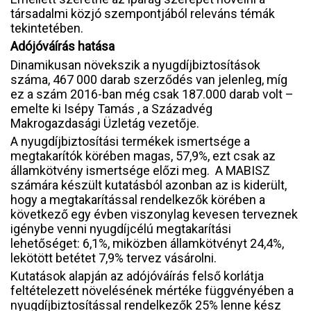
társadalmi közjó szempontjából releváns témák
tekintetében.
Adójóváírás hatása
Dinamikusan növekszik a nyugdíjbiztosítások
száma, 467 000 darab szerződés van jelenleg, míg
ez a szám 2016-ban még csak 187.000 darab volt –
emelte ki Isépy Tamás , a Századvég
Makrogazdasági Üzletág vezetője.
A nyugdíjbiztosítási termékek ismertsége a
megtakarítók körében magas, 57,9%, ezt csak az
államkötvény ismertsége előzi meg. A MABISZ
számára készült kutatásból azonban az is kiderült,
hogy a megtakarítással rendelkezők körében a
következő egy évben viszonylag kevesen terveznek
igénybe venni nyugdíjcélú megtakarítási
lehetőséget: 6,1%, miközben államkötvényt 24,4%,
lekötött betétet 7,9% tervez vásárolni.
Kutatások alapján az adójóváírás felső korlátja
feltételezett növelésének mértéke függvényében a
nyugdíjbiztosítással rendelkezők 25% lenne kész