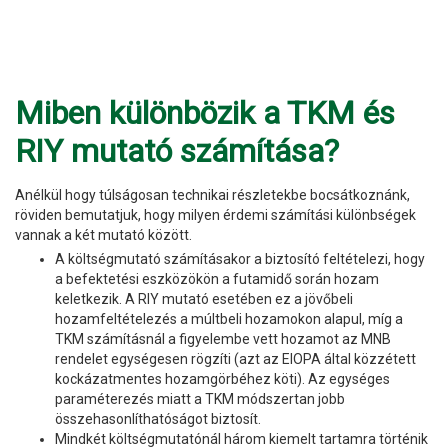
Miben különbözik a TKM és
RIY mutató számítása?
Anélkül hogy túlságosan technikai részletekbe bocsátkoznánk,
röviden bemutatjuk, hogy milyen érdemi számítási különbségek
vannak a két mutató között.
A költségmutató számításakor a biztosító feltételezi, hogy
a befektetési eszközökön a futamidő során hozam
keletkezik. A RIY mutató esetében ez a jövőbeli
hozamfeltételezés a múltbeli hozamokon alapul, míg a
TKM számításnál a figyelembe vett hozamot az MNB
rendelet egységesen rögzíti (azt az EIOPA által közzétett
kockázatmentes hozamgörbéhez köti). Az egységes
paraméterezés miatt a TKM módszertan jobb
összehasonlíthatóságot biztosít.
Mindkét költségmutatónál három kiemelt tartamra történik