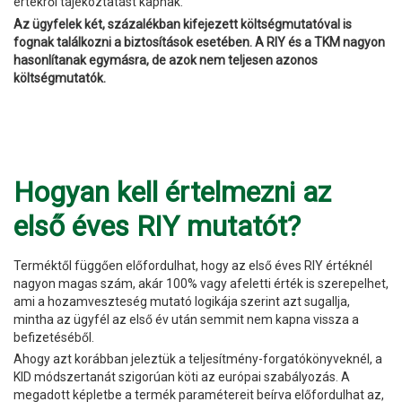
értékről tájékoztatást kapnak.
Az ügyfelek két, százalékban kifejezett költségmutatóval is
fognak találkozni a biztosítások esetében. A RIY és a TKM nagyon
hasonlítanak egymásra, de azok nem teljesen azonos
költségmutatók.
Hogyan kell értelmezni az
első éves RIY mutatót?
Terméktől függően előfordulhat, hogy az első éves RIY értéknél
nagyon magas szám, akár 100% vagy afeletti érték is szerepelhet,
ami a hozamveszteség mutató logikája szerint azt sugallja,
mintha az ügyfél az első év után semmit nem kapna vissza a
befizetéséből.
Ahogy azt korábban jeleztük a teljesítmény-forgatókönyveknél, a
KID módszertanát szigorúan köti az európai szabályozás. A
megadott képletbe a termék paramétereit beírva előfordulhat az,