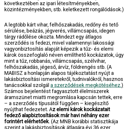
következtében az ipari létesítményekben,
közintézményekben, stb. keletkezett rongálódások.)
A legtöbb kárt vihar, felhőszakadás, redőny és tető
sérülése, beázás, jégverés, villámcsapás, idegen
tárgy rádőlése okozta. Mindezt egy átlagos
szerződés is fedezi, mivel valamennyi lakossági
vagyonbiztosítás alapját képezik a tűz- és elemi
károk összefoglaló néven említhető kockázatok, úgy
mint a tűz, robbanás, villámcsapás, szélvihar,
felhőszakadás, jégeső, árvíz, földrengés stb. (A
MABISZ a honlapján alapos tájékoztatást nyújt a
lakásbiztosítási ismeretekről, tudnivalókról, hasznos
tanácsokkal szolgál
a szerződések megkötéséhez.
)
Számos bejelentést fagyasztott élelmiszerek
áramszünet miatti megromlása kapcsán tettek, erre
– a szerződés típusától függően – kiegészítő
nyújthat fedezetet. A
z elemi károk kockázatait
fedező alapbiztosítások már havi néhány ezer
forintért elérhetőek
. (Az MNB korábbi statisztikája
szerint a lakásbiztosítások átlagára évi 36 ezer