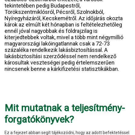
tekintetében pedig Budapestről,
Törökszentmiklósról, Pécsről, Szolnokból,
Nyíregyházáról, Kecskemétről. Az időjárás okozta
károk az elmúlt két hónapban is feltételezhetőleg
ennél jóval nagyobbak és földrajzilag is
kiterjedtebbek voltak, mivel a több mint négymillió
magyarországi lakóingatlannak csak a 72-73
százaléka rendelkezik lakásbiztosítással. A
lakásbiztosítási szerződéssel nem rendelkező
károsultak veszteségei pedig értelemszerűen
nincsenek benne a kárkifizetési statisztikákban.
Mit mutatnak a teljesítmény-
forgatókönyvek?
Ez a fejezet abban segít tájékozódni, hogy az adott befektetéssel