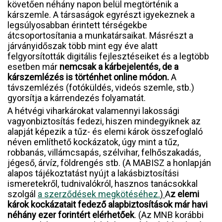
követően néhány napon belül megtörténik a
kárszemle. A társaságok egyrészt igyekeznek a
legsúlyosabban érintett térségekbe
átcsoportosítania a munkatársaikat. Másrészt a
járványidőszak több mint egy éve alatt
felgyorsították digitális fejlesztéseiket és a legtöbb
esetben már
nemcsak a kárbejelentés, de a
kárszemlézés
is történhet online módon.
A
távszemlézés (fotóküldés, videós szemle, stb.)
gyorsítja a kárrendezés folyamatát.
A hétvégi viharkárokat valamennyi lakossági
vagyonbiztosítás fedezi, hiszen mindegyiknek az
alapját képezik a tűz- és elemi károk összefoglaló
néven említhető kockázatok, úgy mint a tűz,
robbanás, villámcsapás, szélvihar, felhőszakadás,
jégeső, árvíz, földrengés stb. (A MABISZ a honlapján
alapos tájékoztatást nyújt a lakásbiztosítási
ismeretekről, tudnivalókról, hasznos tanácsokkal
szolgál
a szerződések megkötéséhez.
)
A
z elemi
károk kockázatait fedező alapbiztosítások már havi
néhány ezer forintért elérhetőek
. (Az MNB korábbi