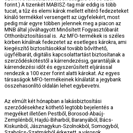
forint.) A tizenkét MABISZ-tag már eddig is több
tucat, a tűz és elemi károk mellett eltérő fedezeteket
kínáló termékkel versengett az ügyfelekért, most
pedig már egyre többen jelennek meg a piacon az
MNB által jóváhagyott Minősített Fogyasztóbarát
Otthonbiztosítással is. Az MFO-termékek is széles
körben kínálnak fedezetet az esetleges károkra, ami
kiegészítő biztosításokkal tovább bővíthető,
ügyfélbarát, digitális kapcsolattartást biztosítanak a
szerződéskötéstől a kárrendezésig, garantálják a
kárrendezési időt és egyszerűsített eljárással
rendezik a 100 ezer forint alatti károkat. Az egyes
társaságok MFO-termékeinek kínálatát a jegybank
összehasonlító oldalán lehet egybevetni.
Az elmúlt két hónapban a lakásbiztosítási
szerződésekhez köthető legtöbb bejelentés a
megyéket illetően Pestből, Borosod-Abaúj-
Zemplénből, Hajdú-Biharból, Baranyából, Bács-
Kiskunból, Jásznagykun-Szolnokból, Somogyból,
Szabolcs-Szatmárból érkezett, a városok