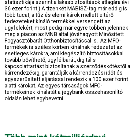
statisztikája szerint a lakásbiztosítások átlagára évi
36 ezer forint.) A tizenkét MABISZ-tag már eddig is
több tucat, a tűz és elemi károk mellett eltérő
fedezeteket kínáló termékkel versengett az
ügyfelekért, most pedig már egyre többen jelennek
meg a piacon az MNB által jóváhagyott Minősített
Fogyasztóbarát Otthonbiztosítással is. Az MFO-
termékek is széles körben kínálnak fedezetet az
esetleges károkra, ami kiegészítő biztosításokkal
tovább bővíthető, ügyfélbarát, digitális
kapcsolattartást biztosítanak a szerződéskötéstől a
kárrendezésig, garantálják a kárrendezési időt és
egyszerűsített eljárással rendezik a 100 ezer forint
alatti károkat. Az egyes társaságok MFO-
termékeinek kínálatát a jegybank összehasonlító
oldalán lehet egybevetni.