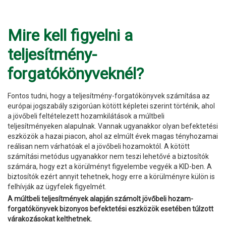
Mire kell figyelni a
teljesítmény-
forgatókönyveknél?
Fontos tudni, hogy a teljesítmény-forgatókönyvek számítása az
európai jogszabály szigorúan kötött képletei szerint történik, ahol
a jövőbeli feltételezett hozamkilátások a múltbeli
teljesítményeken alapulnak. Vannak ugyanakkor olyan befektetési
eszközök a hazai piacon, ahol az elmúlt évek magas tényhozamai
reálisan nem várhatóak el a jövőbeli hozamoktól. A kötött
számítási metódus ugyanakkor nem teszi lehetővé a biztosítók
számára, hogy ezt a körülményt figyelembe vegyék a KID-ben. A
biztosítók ezért annyit tehetnek, hogy erre a körülményre külön is
felhívják az ügyfelek figyelmét.
A múltbeli teljesítmények alapján számolt jövőbeli hozam-
forgatókönyvek bizonyos befektetési eszközök esetében túlzott
várakozásokat kelthetnek.