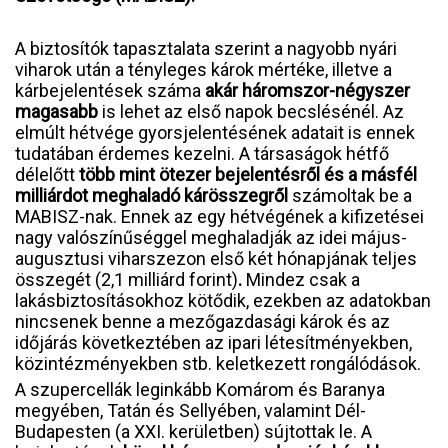
A biztosítók tapasztalata szerint a nagyobb nyári
viharok után a tényleges károk mértéke, illetve a
kárbejelentések száma
akár háromszor-négyszer
magasabb
is lehet az első napok becslésénél. Az
elmúlt hétvége gyorsjelentésének adatait is ennek
tudatában érdemes kezelni. A társaságok hétfő
délelőtt
több mint ötezer bejelentésről és a másfél
milliárdot meghaladó kárösszegről
számoltak be a
MABISZ-nak. Ennek az egy hétvégének a kifizetései
nagy valószínűséggel meghaladják az idei május-
augusztusi viharszezon első két hónapjának teljes
összegét (2,1 milliárd forint)
.
Mindez csak a
lakásbiztosításokhoz kötődik, ezekben az adatokban
nincsenek benne a mezőgazdasági károk és az
időjárás következtében az ipari létesítményekben,
közintézményekben stb. keletkezett rongálódások.
A szupercellák leginkább Komárom és Baranya
megyében, Tatán és Sellyében, valamint Dél-
Budapesten (a XXI. kerületben) sújtottak le. A