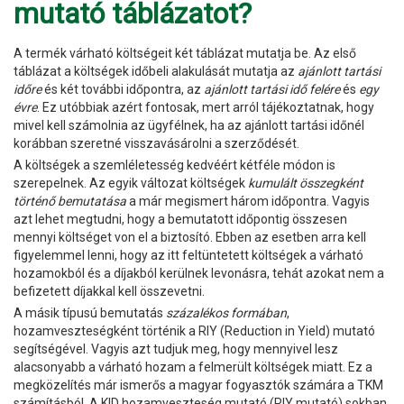
mutató táblázatot?
A termék várható költségeit két táblázat mutatja be. Az első
táblázat a költségek időbeli alakulását mutatja az
ajánlott tartási
időre
és két további időpontra, az
ajánlott tartási idő felére
és
egy
évre
. Ez utóbbiak azért fontosak, mert arról tájékoztatnak, hogy
mivel kell számolnia az ügyfélnek, ha az ajánlott tartási időnél
korábban szeretné visszavásárolni a szerződését.
A költségek a szemléletesség kedvéért kétféle módon is
szerepelnek. Az egyik változat költségek
kumulált összegként
történő bemutatása
a már megismert három időpontra. Vagyis
azt lehet megtudni, hogy a bemutatott időpontig összesen
mennyi költséget von el a biztosító. Ebben az esetben arra kell
figyelemmel lenni, hogy az itt feltüntetett költségek a várható
hozamokból és a díjakból kerülnek levonásra, tehát azokat nem a
befizetett díjakkal kell összevetni.
A másik típusú bemutatás
százalékos formában
,
hozamveszteségként történik a RIY (Reduction in Yield) mutató
segítségével. Vagyis azt tudjuk meg, hogy mennyivel lesz
alacsonyabb a várható hozam a felmerült költségek miatt. Ez a
megközelítés már ismerős a magyar fogyasztók számára a TKM
számításból. A KID hozamveszteség mutató (RIY mutató) sokban