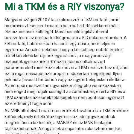
Mi a TKM és a RIY viszonya?
Magyarországon 2010 óta alkalmazzuk a TKM mutatót, ami
hozamveszteségként mutatja be a befektetéssel kombinált
életbiztosítások költségét. Most hasonló logikával kerül
bevezetésre az európai költségmutató a KID dokumentumban. A
két mutató, habár sokban hasonlít egymásra, nem teljesen
egyforma. Annak érdekében, hogy a két költségmutató értékei
minél közelebb kerüljenek egymáshoz, a magyarországi
biztosítók igyekeznek a RIY számításhoz alkalmazott
paramétereket minél közelebb hozni a TKM rendszerhez ott, ahol
ezt a rugalmasságot az európai módszertan megengedi. Ilyen
például a javasolt tartási idő vagy az ügyfél belépéskori életkora.
Az európai módszertan ugyanakkor a legtöbb vonatkozásban
nem enged meg rugalmasságot a számításban, ezért a RIY és a
TKM számítás az esetek többségében nem pontosan ugyanazt
az eredményt fogja adni.
Az MNB által elvárt maximum értékek továbbra is a TKM értékhez
kötődnek, mely értékről az ügyfelek az eddigi gyakorlatnak
megfelelően a biztosítók, a MABISZ és az MNB honlapján
tájékozódhatnak. Az ügyfelek az ajánlati szakaszban mindkét