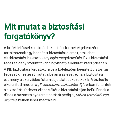
Mit mutat a biztosítási
forgatókönyv?
A befektetéssel kombinált biztosítási termékek jellemzően
tartalmaznak egy beépített biztosítási elemet, ami lehet
életbiztosítás, baleset- vagy egészségbiztosítás. Ez a biztosítási
fedezet igény szerint tovább bővíthető a konkrét szerződésben.
A KID biztosítási forgatókönyve a kötelezően beépített biztosítási
fedezet kifizetését mutatja be arra az esetre, ha a biztosítási
esemény a szerződés futamideje alatt bekövetkezik. A biztosító
elkülönített módon a
„Felhalmozott biztosítási díj”
sorban feltünteti
a biztosítási fedezet ellenértékét a biztosítási díjon belül. Ennek a
díjnak a hozamra gyakorolt hatását pedig a
„Milyen termékről van
szó”
fejezetben lehet megtalálni.