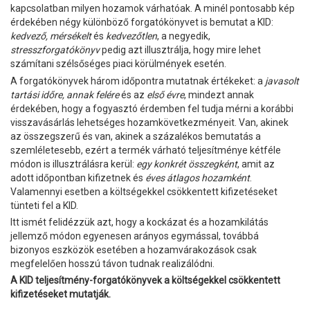
kapcsolatban milyen hozamok várhatóak. A minél pontosabb kép
érdekében négy különböző forgatókönyvet is bemutat a KID:
kedvező, mérsékelt
és
kedvezőtlen
, a negyedik,
stresszforgatókönyv
pedig azt illusztrálja, hogy mire lehet
számítani szélsőséges piaci körülmények esetén.
A forgatókönyvek három időpontra mutatnak értékeket: a
javasolt
tartási időre, annak felére
és az
első évre
, mindezt annak
érdekében, hogy a fogyasztó érdemben fel tudja mérni a korábbi
visszavásárlás lehetséges hozamkövetkezményeit. Van, akinek
az összegszerű és van, akinek a százalékos bemutatás a
szemléletesebb, ezért a termék várható teljesítménye kétféle
módon is illusztrálásra kerül:
egy konkrét összegként
, amit az
adott időpontban kifizetnek és
éves átlagos hozamként
.
Valamennyi esetben a költségekkel csökkentett kifizetéseket
tünteti fel a KID.
Itt ismét felidézzük azt, hogy a kockázat és a hozamkilátás
jellemző módon egyenesen arányos egymással, továbbá
bizonyos eszközök esetében a hozamvárakozások csak
megfelelően hosszú távon tudnak realizálódni.
A KID teljesítmény-forgatókönyvek a költségekkel csökkentett
kifizetéseket mutatják.