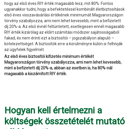
hogy az első éves RIY érték magasabb lesz, mit 80%. Fontos
ugyanakkor tudni, hogy a befektetéssel kombinált életbiztosítások
első éves visszavásárlási értékének minimumát Magyarországon
törvény szabályozza, ami nem lehet kevesebb, mint a befizetett
díj 20%-a. Az első évnél feltüntetett, esetlegesen ennél magasabb
RIY érték kizárólag az előírt számítási módszer sajátosságaiból
fakad, és nem érinti ezt a biztosítói – jogszabályon alapuló –
kötelezettséget. A biztosítók erre a körülményre külön is felhívják
az ügyfelek figyelmét.
Az első éves biztosítói kifizetés minimum értékét
Magyarországon törvény szabályozza, ami nem lehet kevesebb,
mint a befizetett díj 20%-a, abban az esetben is, ha 80%-nál
magasabb a kiszámított RIY érték.
Hogyan kell értelmezni a
költségek összetételét mutató