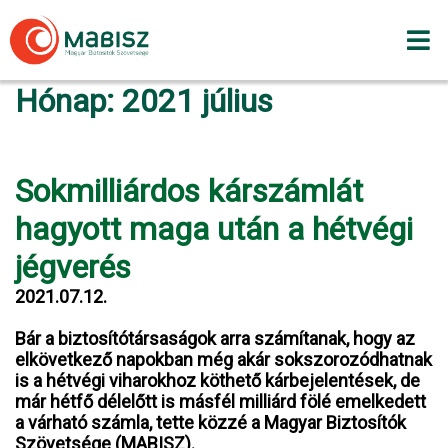
Skip
to
content
Hónap:
2021 július
Sokmilliárdos kárszámlát
hagyott maga után a hétvégi
jégverés
2021.07.12.
Bár a biztosítótársaságok arra számítanak, hogy az
elkövetkező napokban még akár sokszorozódhatnak
is a hétvégi viharokhoz köthető kárbejelentések, de
már hétfő délelőtt is másfél milliárd fölé emelkedett
a várható számla, tette közzé a Magyar Biztosítók
Szövetsége (MABISZ).