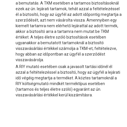
a bemutatás. A TKM esetében a tartamos biztosításoknál
ezek az ún. lejárati tartamok, tehát azzal a feltételezéssel
él a biztosító, hogy az ügyfél az adott időpontig megtartja a
szerződését, azt nem vásárolta vissza. Amennyiben egy
kiemelt tartamra nem elérhető lejárattal az adott termék,
akkor a biztosító arra a tartamra nem mutat be TKM
értéket. A teljes életre szóló biztosítások esetében
ugyanakkor a bemutatott tartamoknál a biztosító
visszavásárlási értékkel számolja a TKM-et, feltételezve,
hogy abban az időpontban az ügyfél a szerződést
visszavásárolja.
A RIY mutató esetében csak a javasolt tartási időnél él
azzal a feltételezéssel a biztosító, hogy az ügyfél a lejárati
idő végéig megtartja a terméket. A köztes tartamoknál a
RIY költségmutató mindkét terméktípus esetében
(tartamos és teljes életre szóló) egyaránt az ún.
visszavásárlási értékkel kerül kiszámításra.