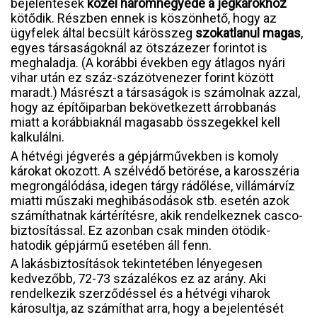
bejelentések
közel háromnegyede a jégkárokhoz
kötődik. Részben ennek is köszönhető, hogy az
ügyfelek által becsült kárösszeg
szokatlanul magas
,
egyes társaságoknál az ötszázezer forintot is
meghaladja. (A korábbi években egy átlagos nyári
vihar után ez száz-százötvenezer forint között
maradt.) Másrészt a társaságok is számolnak azzal,
hogy az építőiparban bekövetkezett árrobbanás
miatt a korábbiaknál magasabb összegekkel kell
kalkulálni.
A hétvégi jégverés a gépjárművekben is komoly
károkat okozott. A szélvédő betörése, a karosszéria
megrongálódása, idegen tárgy rádőlése, villámárvíz
miatti műszaki meghibásodások stb. esetén azok
számíthatnak kártérítésre, akik rendelkeznek casco-
biztosítással. Ez azonban csak minden ötödik-
hatodik gépjármű esetében áll fenn.
A lakásbiztosítások tekintetében lényegesen
kedvezőbb, 72-73 százalékos ez az arány. Aki
rendelkezik szerződéssel és a hétvégi viharok
károsultja, az számíthat arra, hogy a bejelentését