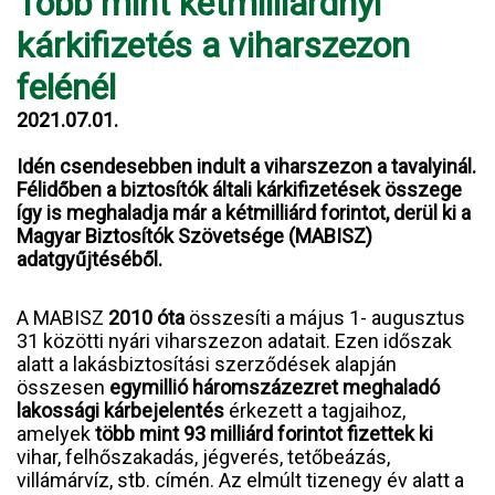
Több mint kétmilliárdnyi
kárkifizetés a viharszezon
felénél
2021.07.01.
Idén csendesebben indult a viharszezon a tavalyinál.
Félidőben a biztosítók általi kárkifizetések összege
így is meghaladja már a kétmilliárd forintot, derül ki a
Magyar Biztosítók Szövetsége (MABISZ)
adatgyűjtéséből.
A MABISZ
2010 óta
összesíti a május 1- augusztus
31 közötti nyári viharszezon adatait. Ezen időszak
alatt a lakásbiztosítási szerződések alapján
összesen
egymillió háromszázezret meghaladó
lakossági kárbejelentés
érkezett a tagjaihoz,
amelyek
több mint 93 milliárd forintot fizettek ki
vihar, felhőszakadás, jégverés, tetőbeázás,
villámárvíz, stb. címén. Az elmúlt tizenegy év alatt a