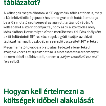
táblázatot?
A költségek megtalálhatóak a KID egy másik táblázatában is, mely
a különböző költségtípusok hozamra gyakorolt hatását mutatja
be a RIY mutató segítségével az ajánlott tartási idő végén. A
költségeket a szerint bontják fel, hogy azok a szerződés mely
időszakában, illetve milyen címen merülhetnek fel. Főszabályként
az itt feltüntetett RIY részösszegek együtt kiadják az előző
táblázat harmadik oszlopában szereplő összesített RIY értéket.
Megismerhető továbbá a biztosítási fedezet ellenértékéül
szolgáló kockázati díjrész hatása is a befektetetési eredményre,
de nem ebből a táblázatból, hanem a
„Milyen termékről van szó”
fejezetből.
Hogyan kell értelmezni a
költségek időbeli alakulását