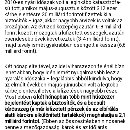
2010-es nyári időszak volt a leginkább katasztrófa-
sújtott, amikor május-augusztus között 312 ezer
kárbejelentésre 30 milliárd forintot fizettek ki a
biztosítók – igaz, akkor nagyobb árvizek is voltak az
országban. Az évtized közepéig azután 6-8 milliárd
forint között mozogtak a kifizetett összegek, azután
csendesebb évek következtek (3-4 milliárd forint),
majd tavaly ismét gyakrabban csengett a kassza (6,6
milliárd forint).
Két hónap elteltével, az idei viharszezon felénél bízni
lehet abban, hogy idén ismét nyugalmasabb lesz a
nyaralás időszaka – legalábbis abból kiindulva, hogy
az elmúlt években május-júniusban volt a legtöbb
kárbejelentés, illetve a kifizetések nagyobb része.
Most ebben
a két hónapban több mint húszezer
bejelentést kaptak a biztosítók, és a becsült
kárösszeg (a már kifizetett pénzek és az elbírálás
alatti károkra elkülönített tartalékok) meghaladja a 2,1
milliárd forintot.
(Ebben az összesítésben nincsenek
benne a mezőgazdasági károk és az időjárás