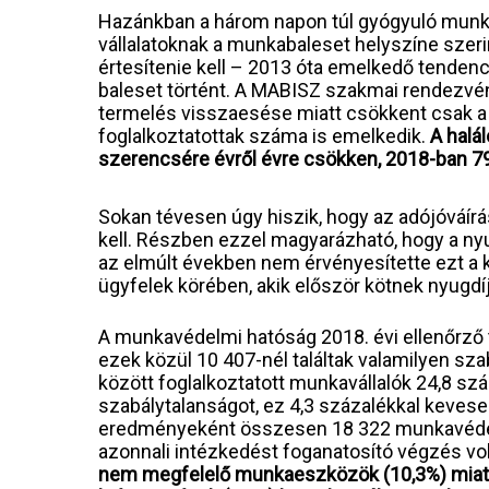
Hazánkban a három napon túl gyógyuló munk
vállalatoknak a munkabaleset helyszíne szer
értesítenie kell – 2013 óta emelkedő tendenc
baleset történt. A MABISZ szakmai rendezvény
termelés visszaesése miatt csökkent csak a 
foglalkoztatottak száma is emelkedik.
A halá
szerencsére évről évre csökken, 2018-ban 79 
Sokan tévesen úgy hiszik, hogy az adójóváírá
kell. Részben ezzel magyarázható, hogy a ny
az elmúlt években nem érvényesítette ezt a
ügyfelek körében, akik először kötnek nyugdí
A munkavédelmi hatóság 2018. évi ellenőrző 
ezek közül 10 407-nél találtak valamilyen sz
között foglalkoztatott munkavállalók 24,8 szá
szabálytalanságot, ez 4,3 százalékkal kevese
eredményeként összesen 18 322 munkavédelm
azonnali intézkedést foganatosító végzés vol
nem megfelelő munkaeszközök (10,3%) miatt t