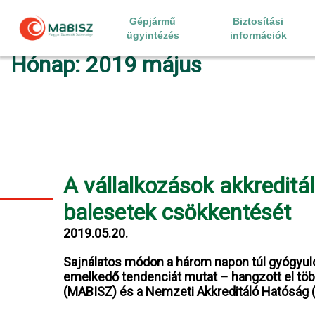
Skip
to
Gépjármű
Biztosítási
content
ügyintézés
információk
Hónap:
2019 május
A vállalkozások akkreditá
balesetek csökkentését
2019.05.20.
Sajnálatos módon a három napon túl gyógy
emelkedő tendenciát mutat – hangzott el tö
(MABISZ) és a Nemzeti Akkreditáló Hatóság 