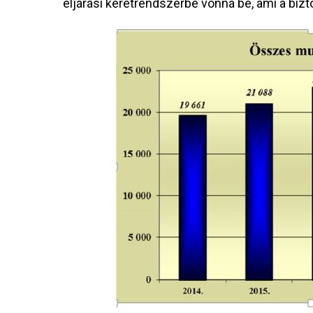
eljárási keretrendszerbe vonná be, ami a bi