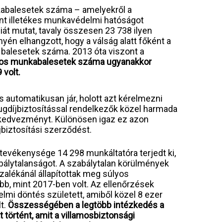
abalesetek száma – amelyekről a
int illetékes munkavédelmi hatóságot
iát mutat, tavaly összesen 23 738 ilyen
én elhangzott, hogy a válság alatt főként a
balesetek száma. 2013 óta viszont a
los munkabalesetek száma ugyanakkor
volt.
s automatikusan jár, holott azt kérelmezni
ugdíjbiztosítással rendelkezők közel harmada
 kedvezményt. Különösen igaz ez azon
jbiztosítási szerződést.
tevékenysége 14 298 munkáltatóra terjedt ki,
abálytalanságot. A szabálytalan körülmények
zalékánál állapítottak meg súlyos
bb, mint 2017-ben volt. Az ellenőrzések
i döntés született, amiből közel 8 ezer
t.
Összességében a legtöbb intézkedés a
örtént, amit a villamosbiztonsági