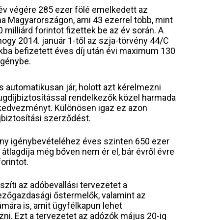
év végére 285 ezer fölé emelkedett az
 Magyarországon, ami 43 ezerrel több, mint
illiárd forintot fizettek be az év során. A
gy 2014. január 1-től az szja-törvény 44/C
kba befizetett éves díj után évi maximum 130
igénybe.
s automatikusan jár, holott azt kérelmezni
ugdíjbiztosítással rendelkezők közel harmada
 kedvezményt. Különösen igaz ez azon
jbiztosítási szerződést.
ny igénybevételéhez éves szinten 650 ezer
 átlagdíja még bőven nem ér el, bár évről évre
orintot.
zíti az adóbevallási tervezetet a
ezőgazdasági őstermelők, valamint az
ára is, amit ügyfélkapun lehet
zni. Ezt a tervezetet az adózók május 20-ig