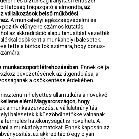
elem és biztonság irányítási rendszer
ló Hatóság főigazgatója elmondta,
az
az vállalkozások belső működési
hez.
A munkahelyi egészségvédelmi és
ó pozitív előnyeire számos kutatás,
hol az akkreditáció alapú tanúsítást vezették
zalékkal csökkent a munkahelyi balesetek,
vé tette a biztosítók számára, hogy bonus-
 számára.
s munkacsoport létrehozásában
. Ennek célja
 eszköz bevezetésének az átgondolása, a
yosságának a csökkentése érdekében.
nisztérium helyettes államtitkára a növekvő
 kellene elérni Magyarországon, hogy
k a munkaszervezés, a vállalatirányítás
helyi balesetek kiküszöbölhetőkké válnának.
a termelés hatékonyságát is növelheti. A
akítani a munkafolyamatokat. Ennek kapcsán az
bványosítás, az akkreditáció egy olyan