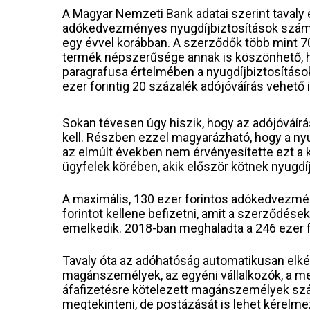
A Magyar Nemzeti Bank adatai szerint tavaly 
adókedvezményes nyugdíjbiztosítások száma
egy évvel korábban. A szerződők több mint 70 m
termék népszerűsége annak is köszönhető, ho
paragrafusa értelmében a nyugdíjbiztosításo
ezer forintig 20 százalék adójóváírás vehető 
Sokan tévesen úgy hiszik, hogy az adójóváírá
kell. Részben ezzel magyarázható, hogy a ny
az elmúlt években nem érvényesítette ezt a
ügyfelek körében, akik először kötnek nyugdí
A maximális, 130 ezer forintos adókedvezmé
forintot kellene befizetni, amit a szerződések
emelkedik. 2018-ban meghaladta a 246 ezer f
Tavaly óta az adóhatóság automatikusan elkés
magánszemélyek, az egyéni vállalkozók, a m
áfafizetésre kötelezett magánszemélyek szám
megtekinteni, de postázását is lehet kérelme