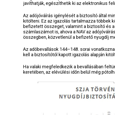
javíthatják, egészíthetik ki az elektronikus fel
Az adójóváírás igénylését a biztosító által m
kitölteni. Ez az igazolás tartalmazza többek
befizetett összeget, valamint a biztosító és a 
számlaszámot is, ahova a NAV az adójóváírást
összegben, közvetlenül a befizető nyugdíj meg
Az adóbevallások 144–148. sorai vonatkoznak
kell a biztosítótól kapott igazolás alapján k
Ha valaki megfeledkezik a bevallásában feltün
keretében, az elévülési időn belül még pótolha