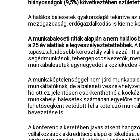
hiányosságok (9,5%) következtében születet
A halálos balesetek gyakoriságát tekintve az 
mezőgazdaság, erdőgazdálkodás is kiemelke
A munkabaleseti ráták alapján a nem halálos 
a 25 év alattiak a legveszélyeztetettebbek.
A 
tapasztalt, idősebb korosztály válik azzá. Itt
segédmunkások, tehergépkocsivezetők, mez
munkabalesetek egynegyedét a közlekedés k
A munkaképtelenséggel nem járó munkabalese
munkáltatóknak, de a baleseti veszélyhelyze
holott ez jelentősen csökkenthetné a kockáza
munkahelyi balesetek számában egyelőre ninc
lehetőségként vetődött fel a kötelező munkál
bevezetése is.
A konferencia keretében javaslatként hangzo
vállalkozások akkreditáció alapú értékelés