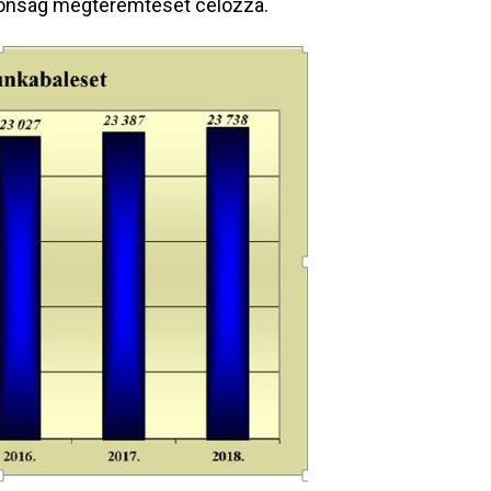
ztonság megteremtését célozza.