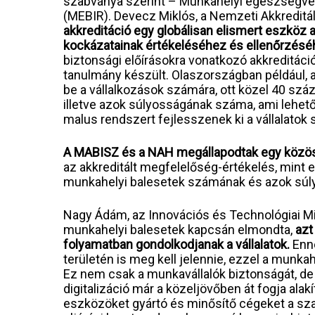
szabványa szerint – Munkahelyi egészségvéd
(MEBIR). Devecz Miklós, a Nemzeti Akkreditá
akkreditáció egy globálisan elismert eszköz 
kockázatainak értékeléséhez és ellenőrzésé
biztonsági előírásokra vonatkozó akkreditáci
tanulmány készült. Olaszországban például, a
be a vállalkozások számára, ott közel 40 szá
illetve azok súlyosságának száma, ami lehető
malus rendszert fejlesszenek ki a vállalatok
A MABISZ és a NAH megállapodtak egy közö
az akkreditált megfelelőség-értékelés, mint
munkahelyi balesetek számának és azok súl
Nagy Ádám, az Innovációs és Technológiai Mi
munkahelyi balesetek kapcsán elmondta,
azt
folyamatban gondolkodjanak a vállalatok.
Enne
területén is meg kell jelennie, ezzel a munka
Ez nem csak a munkavállalók biztonságát, de 
digitalizáció már a közeljövőben át fogja al
eszközöket gyártó és minősítő cégeket a sza