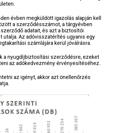
ületen.
inden évben megküldött igazolás alapján kell
 között a szerződésszámot, a tárgyévben
szerződő adatait, és azt a biztosítói
 utalja. Az adóvisszatérítés ugyanis egy
takarítási számlájára kerül jóváírásra.
 a nyugdíjbiztosítási szerződésre, ezeket
itölteni az adókedvezmény érvényesítéséhez.
tetni az igényt, akkor azt önellenőrzés
tja.