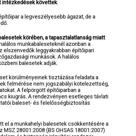
t intézkedések követtek
.
építőipar a legveszélyesebb ágazat, de a
dő.
balesetek körében, a tapasztalatlanság miatt
halálos munkabaleseteknél azonban a
 az elszenvedők leggyakrabban építőipari
őgazdasági munkások. A halálos
özbeni balesetek adják.
t körülményeinek tisztázása feladata a
tek felmérése nem jogszabályi kötelezettség,
tokat. A felpörgött építőiparban a
s kiugrás. A rendezvényen esetleges távlati
tatói baleset- és felelősségbiztosítás
tt el a munkahelyi balesetek csökkentésére a
e, az MSZ 28001:2008 (BS OHSAS 18001:2007)