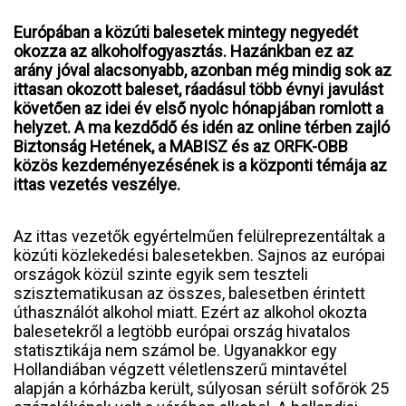
Európában a közúti balesetek mintegy negyedét
okozza az alkoholfogyasztás. Hazánkban ez az
arány jóval alacsonyabb, azonban még mindig sok az
ittasan okozott baleset, ráadásul több évnyi javulást
követően az idei év első nyolc hónapjában romlott a
helyzet. A ma kezdődő és idén az online térben zajló
Biztonság Hetének, a MABISZ és az ORFK-OBB
közös kezdeményezésének is a központi témája az
ittas vezetés veszélye.
Az ittas vezetők egyértelműen felülreprezentáltak a
közúti közlekedési balesetekben. Sajnos az európai
országok közül szinte egyik sem teszteli
szisztematikusan az összes, balesetben érintett
úthasználót alkohol miatt. Ezért az alkohol okozta
balesetekről a legtöbb európai ország hivatalos
statisztikája nem számol be. Ugyanakkor egy
Hollandiában végzett véletlenszerű mintavétel
alapján a kórházba került, súlyosan sérült sofőrök 25