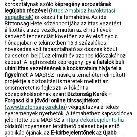
korosztálynak szóló
képregény sorozatának
legújabb részével
(
https://mabisz.hu/oktatasi-
segedletek
)
is készült a témahétre. Az idei
Biztonság Hete középpontjába az ittas vezetést
állították a szervezők, miután az elmúlt évek
kedvező tendenciáit követően az év első nyolc
hónapjában e tekintetben 16,3 százalékos
növekedés volt tapasztalható az összes közúti
baleseten belül, az elmúlt év azonos időszakához
képest. A legfrissebb képregény így
a fiatalok buli
utáni ittas vezetésének a kockázataira hívja fel a
figyelmet
. A MABISZ másik, a témahéten elindított
projektje a biztosítási ismeretek mellett az
önismeretet is fejleszti. A főként a
középiskolásoknak szánt
Biztonság Kerék –
Forgasd ki a jövőd! online társasjátékot
(
www.biztonsagkerek.hu
)
végigjátszva értékes
nyeremények nyerhetők
. A témahéthez kapcsolódva
jelentette be a MABISZ a
https://ekarbejelento.hu
oldalról ingyenesen letölthető baleset bejelentő
applikációjának, az
E-kárbejelentő
nek
az
újabb