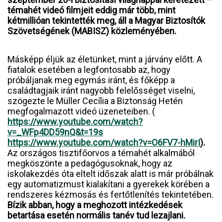
témahét videó filmjeit eddig már több, mint
kétmillióan tekintették meg, áll a Magyar Biztosítók
Szövetségének (MABISZ) közleményében.
Másképp éljük az életünket, mint a járvány előtt. A
fiatalok esetében a legfontosabb az, hogy
próbáljanak meg egymás iránt, és főképp a
családtagjaik iránt nagyobb felelősséget viselni,
szögezte le Müller Cecília a Biztonság Hetén
megfogalmazott videó üzeneteiben. (
https://www.youtube.com/watch?
v=_WFp4DD59nQ&t=19s
https://www.youtube.com/watch?v=O6FV7-hMirI
).
Az országos tisztifőorvos a témahét alkalmából
megköszönte a pedagógusoknak, hogy az
iskolakezdés óta eltelt időszak alatt is már próbálnak
egy automatizmust kialakítani a gyerekek körében a
rendszeres kézmosás és fertőtlenítés tekintetében.
Bízik abban, hogy a meghozott intézkedések
betartása esetén normális tanév tud lezajlani.