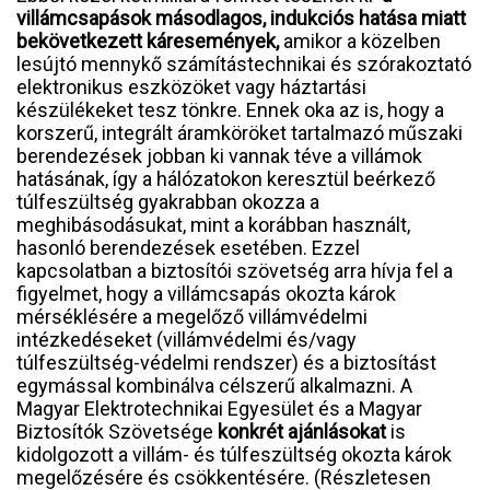
villámcsapások másodlagos, indukciós hatása miatt
bekövetkezett káresemények,
amikor a közelben
lesújtó mennykő számítástechnikai és szórakoztató
elektronikus eszközöket vagy háztartási
készülékeket tesz tönkre. Ennek oka az is, hogy a
korszerű, integrált áramköröket tartalmazó műszaki
berendezések jobban ki vannak téve a villámok
hatásának, így a hálózatokon keresztül beérkező
túlfeszültség gyakrabban okozza a
meghibásodásukat, mint a korábban használt,
hasonló berendezések esetében. Ezzel
kapcsolatban a biztosítói szövetség arra hívja fel a
figyelmet, hogy a villámcsapás okozta károk
mérséklésére a megelőző villámvédelmi
intézkedéseket (villámvédelmi és/vagy
túlfeszültség-védelmi rendszer) és a biztosítást
egymással kombinálva célszerű alkalmazni. A
Magyar Elektrotechnikai Egyesület és a Magyar
Biztosítók Szövetsége
konkrét ajánlásokat
is
kidolgozott a villám- és túlfeszültség okozta károk
megelőzésére és csökkentésére. (Részletesen