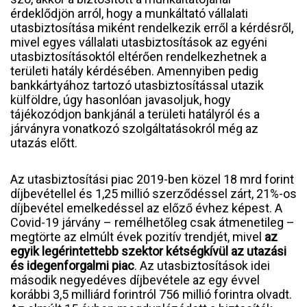
érdeklődjön arról, hogy a munkáltató vállalati
utasbiztosítása miként rendelkezik erről a kérdésről,
mivel egyes vállalati utasbiztosítások az egyéni
utasbiztosításoktól eltérően rendelkezhetnek a
területi hatály kérdésében. Amennyiben pedig
bankkártyához tartozó utasbiztosítással utazik
külföldre, úgy hasonlóan javasoljuk, hogy
tájékozódjon bankjánál a területi hatályról és a
járványra vonatkozó szolgáltatásokról még az
utazás előtt.
Az utasbiztosítási piac 2019-ben közel 18 mrd forint
díjbevétellel és 1,25 millió szerződéssel zárt, 21%-os
díjbevétel emelkedéssel az előző évhez képest. A
Covid-19 járvány – remélhetőleg csak átmenetileg –
megtörte az elmúlt évek pozitív trendjét, mivel
az
egyik legérintettebb szektor kétségkívül az utazási
és idegenforgalmi piac
. Az utasbiztosítások idei
második negyedéves díjbevétele az egy évvel
korábbi 3,5 milliárd forintról 756 millió forintra olvadt.