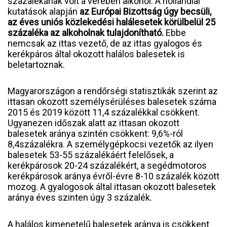
százalékának volt a vérében alkohol. A hollandiai
kutatások alapján
az Európai Bizottság úgy becsüli,
az éves uniós közlekedési halálesetek körülbelül 25
százaléka az alkoholnak tulajdonítható.
Ebbe
nemcsak az ittas vezető, de az ittas gyalogos és
kerékpáros által okozott halálos balesetek is
beletartoznak.
Magyarországon a rendőrségi statisztikák szerint az
ittasan okozott személysérüléses balesetek száma
2015 és 2019 között 11,4 százalékkal csökkent.
Ugyanezen időszak alatt az ittasan okozott
balesetek aránya szintén csökkent: 9,6%-ról
8,4százalékra. A személygépkocsi vezetők az ilyen
balesetek 53-55 százalékáért felelősek, a
kerékpárosok 20-24 százalékért, a segédmotoros
kerékpárosok aránya évről-évre 8-10 százalék között
mozog. A gyalogosok által ittasan okozott balesetek
aránya éves szinten úgy 3 százalék.
A halálos kimenetelű balesetek aránya is csökkent