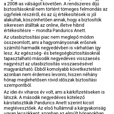
a 2008-as válságot követően. A rendszeres díjú
biztosításoknál nem történt tömeges felmondás az
ügyfelek részéről, és az új értékesítések is jól
alakultak, köszönhetően annak, hogy a biztosítók
sikeresen átálltak az online, illetve hibrid
értékesítésre – mondta Pandurics Anett.
Az utasbiztosítási piac nem meglepő módon
összeomlott, ami a hagyományosnak erősnek
számító harmadik negyedévben is várhatóan így
lesz. Az egészség- és betegségbiztosításoknál
tapasztalható második negyedéves visszaesés
nagyrészt az utasbiztosítás visszaesésével
magyarázható. Ebből komolyabb következtetést
azonban nem érdemes levonni, hiszen néhány
hónap meglehetősen rövid időszak biztosítási
szempontból.
Az idei év viharos év volt, ami a kárkifizetéseken is
látszik. A második negyedéves kötelező
kárstatisztikák Pandurics Anett szerint kicsit
megtévesztőek. Az első hullámnál a kárgyakoriság
ugyan lecsökkent, azonban az elmúlt hónapokban