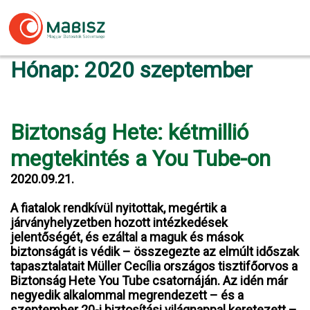
Skip
to
content
Hónap:
2020 szeptember
Biztonság Hete: kétmillió
megtekintés a You Tube-on
2020.09.21.
A fiatalok rendkívül nyitottak, megértik a
járványhelyzetben hozott intézkedések
jelentőségét, és ezáltal a maguk és mások
biztonságát is védik – összegezte az elmúlt időszak
tapasztalatait Müller Cecília országos tisztifőorvos a
Biztonság Hete You Tube csatornáján. Az idén már
negyedik alkalommal megrendezett – és a
szeptember 20-i biztosítási világnappal keretezett –