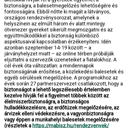
biztonságra, a balesetmegelőzés lehetőségére és
fontosságára. Ebből nőtte ki magát a látványos,
országos rendezvénysorozat, amelynek a
helyszínein az elmúlt három év alatt mintegy
ötvenezer gyereket sikerült megmozgatni és az
együttműködőkkel a biztonság különböző
aspektusaival kapcsolatban érzékenyíteni. Idén
azonban szeptember 14-19 között – a
járványhelyzet miatt – az online térben próbálják
eljuttatni a szervezők üzeneteiket a fiatalokhoz. A
cél évek óta változatlan: a mindennapok
biztonságának erősítése, a közlekedési balesetek és
egyéb sérülések megelőzése. A programokhoz az
évek során 27 partnerszervezet csatlakozott, hogy a
biztonságot a lehető legszélesebb értelemben
kezelve hívják fel a figyelmet többek között az
élelmiszerbiztonságra, a biztonságos
hulladékkezelésre, az erdőtüzek megelőzésére, az
árvizek elleni védekezésre, a vagyonbiztonságra
vagy éppen a munkahelyi balesetek megelőzésére
(részletek a
https://mabisz.hu/rendezvenyek/