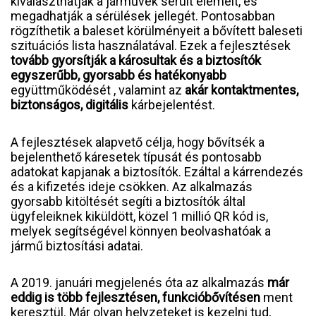
kiválaszthatják a járművek sérült elemeit, és
megadhatják a sérülések jellegét. Pontosabban
rögzíthetik a baleset körülményeit a bővített baleseti
szituációs lista használatával. Ezek a fejlesztések
tovább gyorsítják a károsultak és a biztosítók
egyszerűbb, gyorsabb és hatékonyabb
együttműködését , valamint az
akár kontaktmentes,
biztonságos, digitális
kárbejelentést.
A fejlesztések alapvető célja, hogy bővítsék a
bejelenthető káresetek típusát és pontosabb
adatokat kapjanak a biztosítók. Ezáltal a kárrendezés
és a kifizetés ideje csökken. Az alkalmazás
gyorsabb kitöltését segíti a biztosítók által
ügyfeleiknek kiküldött, közel 1 millió QR kód is,
melyek segítségével könnyen beolvashatóak a
jármű biztosítási adatai.
A 2019. januári megjelenés óta az alkalmazás
már
eddig is több fejlesztésen, funkcióbővítésen
ment
keresztül. Már olyan helyzeteket is kezelni tud,