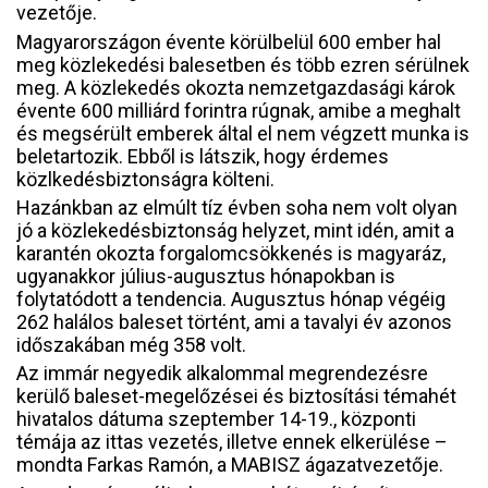
vezetője.
Magyarországon évente körülbelül 600 ember hal
meg közlekedési balesetben és több ezren sérülnek
meg. A közlekedés okozta nemzetgazdasági károk
évente 600 milliárd forintra rúgnak, amibe a meghalt
és megsérült emberek által el nem végzett munka is
beletartozik. Ebből is látszik, hogy érdemes
közlkedésbiztonságra költeni.
Hazánkban az elmúlt tíz évben soha nem volt olyan
jó a közlekedésbiztonság helyzet, mint idén, amit a
karantén okozta forgalomcsökkenés is magyaráz,
ugyanakkor július-augusztus hónapokban is
folytatódott a tendencia. Augusztus hónap végéig
262 halálos baleset történt, ami a tavalyi év azonos
időszakában még 358 volt.
Az immár negyedik alkalommal megrendezésre
kerülő baleset-megelőzései és biztosítási témahét
hivatalos dátuma szeptember 14-19., központi
témája az ittas vezetés, illetve ennek elkerülése –
mondta Farkas Ramón, a MABISZ ágazatvezetője.