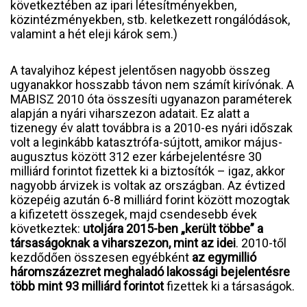
következtében az ipari létesítményekben,
közintézményekben, stb. keletkezett rongálódások,
valamint a hét eleji károk sem.)
A tavalyihoz képest jelentősen nagyobb összeg
ugyanakkor hosszabb távon nem számít kirívónak. A
MABISZ 2010 óta összesíti ugyanazon paraméterek
alapján a nyári viharszezon adatait. Ez alatt a
tizenegy év alatt továbbra is a 2010-es nyári időszak
volt a leginkább katasztrófa-sújtott, amikor május-
augusztus között 312 ezer kárbejelentésre 30
milliárd forintot fizettek ki a biztosítók – igaz, akkor
nagyobb árvizek is voltak az országban. Az évtized
közepéig azután 6-8 milliárd forint között mozogtak
a kifizetett összegek, majd csendesebb évek
következtek:
utoljára 2015-ben „került többe” a
társaságoknak a viharszezon, mint az idei
. 2010-től
kezdődően összesen egyébként
az egymillió
háromszázezret meghaladó lakossági bejelentésre
több mint 93 milliárd forintot
fizettek ki a társaságok.