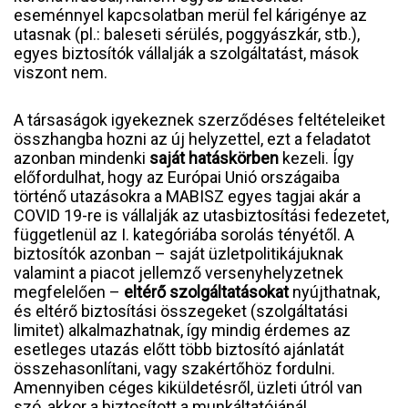
eseménnyel kapcsolatban merül fel kárigénye az
utasnak (pl.: baleseti sérülés, poggyászkár, stb.),
egyes biztosítók vállalják a szolgáltatást, mások
viszont nem.
A társaságok igyekeznek szerződéses feltételeiket
összhangba hozni az új helyzettel, ezt a feladatot
azonban mindenki
saját hatáskörben
kezeli. Így
előfordulhat, hogy az Európai Unió országaiba
történő utazásokra a MABISZ egyes tagjai akár a
COVID 19-re is vállalják az utasbiztosítási fedezetet,
függetlenül az I. kategóriába sorolás tényétől. A
biztosítók azonban – saját üzletpolitikájuknak
valamint a piacot jellemző versenyhelyzetnek
megfelelően –
eltérő szolgáltatásokat
nyújthatnak,
és eltérő biztosítási összegeket (szolgáltatási
limitet) alkalmazhatnak, így mindig érdemes az
esetleges utazás előtt több biztosító ajánlatát
összehasonlítani, vagy szakértőhöz fordulni.
Amennyiben céges kiküldetésről, üzleti útról van
szó, akkor a biztosított a munkáltatójánál