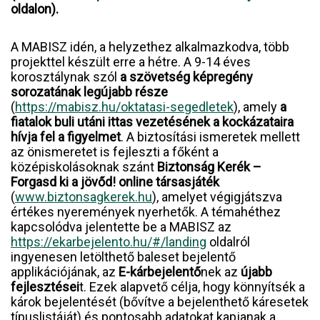
oldalon).
A MABISZ idén, a helyzethez alkalmazkodva, több
projekttel készült erre a hétre. A 9-14 éves
korosztálynak szól
a szövetség képregény
sorozatának legújabb része
(
https://mabisz.hu/oktatasi-segedletek
), amely
a
fiatalok buli utáni ittas vezetésének a kockázataira
hívja fel a figyelmet
. A biztosítási ismeretek mellett
az önismeretet is fejleszti a főként a
középiskolásoknak szánt
Biztonság Kerék –
Forgasd ki a jövőd! online társasjáték
(
www.biztonsagkerek.hu
),
amelyet végigjátszva
értékes nyeremények nyerhetők
. A témahéthez
kapcsolódva jelentette be a MABISZ az
https://ekarbejelento.hu/#/landing
oldalról
ingyenesen letölthető baleset bejelentő
applikációjának, az
E-kárbejelentő
nek az
újabb
fejlesztései
t. Ezek alapvető célja, hogy könnyítsék a
károk bejelentését (bővítve a bejelenthető káresetek
típuslistáját) és pontosabb adatokat kapjanak a