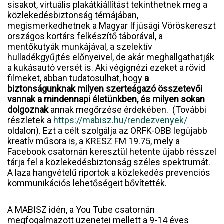
sisakot, virtuális plakátkiállítást tekinthetnek meg a
közlekedésbiztonság témájában,
megismerkedhetnek a Magyar Ifjúsági Vöröskereszt
országos kortárs felkészítő táborával, a
mentőkutyák munkájával, a szelektív
hulladékgyűjtés előnyeivel, de akár meghallgathatják
a kukásautó versét is. Aki végignézi ezeket a rövid
filmeket, abban tudatosulhat, hogy
a
biztonságunknak milyen szerteágazó összetevői
vannak a mindennapi életünkben, és milyen sokan
dolgoznak
annak megőrzése érdekében. (További
részletek a
https://mabisz.hu/rendezvenyek/
oldalon). Ezt a célt szolgálja az ORFK-OBB legújabb
kreatív műsora is, a KRESZ FM 19.75, mely a
Facebook csatornán keresztül hetente újabb résszel
tárja fel a közlekedésbiztonság széles spektrumát.
A laza hangvételű riportok a közlekedés prevenciós
kommunikációs lehetőségeit bővítették.
A MABISZ idén, a You Tube csatornán
megfogalmazott üzenetei mellett a 9-14 éves