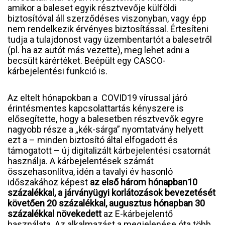
amikor a baleset egyik résztvevője külföldi
biztosítóval áll szerződéses viszonyban, vagy épp
nem rendelkezik érvényes biztosítással. Értesíteni
tudja a tulajdonost vagy üzembentartót a balesetről
(pl. ha az autót más vezette), meg lehet adni a
becsült kárértéket. Beépült egy CASCO-
kárbejelentési funkció is.
Az eltelt hónapokban a COVID19 vírussal járó
érintésmentes kapcsolattartás kényszere is
elősegítette, hogy a balesetben résztvevők egyre
nagyobb része a „kék-sárga” nyomtatvány helyett
ezt a – minden biztosító által elfogadott és
támogatott – új digitalizált kárbejelentési csatornát
használja. A kárbejelentések számát
összehasonlítva, idén a tavalyi év hasonló
időszakához képest
az első három hónapban10
százalékkal, a járványügyi korlátozások bevezetését
követően 20 százalékkal, augusztus hónapban 30
százalékkal növekedett
az E-kárbejelentő
használata. Az alkalmazást a megjelenése óta több,