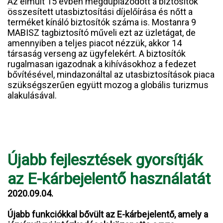
Az elmúlt 15 évben megduplázódott a biztosítók
összesített utasbiztosítási díjelőírása és nőtt a
terméket kínáló biztosítók száma is. Mostanra 9
MABISZ tagbiztosító műveli ezt az üzletágat, de
amennyiben a teljes piacot nézzük, akkor 14
társaság verseng az ügyfelekért. A biztosítók
rugalmasan igazodnak a kihívásokhoz a fedezet
bővítésével, mindazonáltal az utasbiztosítások piaca
szükségszerűen együtt mozog a globális turizmus
alakulásával.
Újabb fejlesztések gyorsítják
az E-kárbejelentő használatát
2020.09.04.
Újabb funkciókkal bővült az E-kárbejelentő, amely a