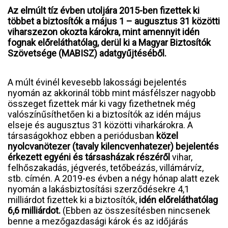
Az elmúlt tíz évben utoljára 2015-ben fizettek ki
többet a biztosítók a május 1 – augusztus 31 közötti
viharszezon okozta károkra, mint amennyit idén
fognak előreláthatólag, derül ki a Magyar Biztosítók
Szövetsége (MABISZ) adatgyűjtéséből.
A múlt évinél kevesebb lakossági bejelentés
nyomán az akkorinál több mint másfélszer nagyobb
összeget fizettek már ki vagy fizethetnek még
valószínűsíthetően ki a biztosítók az idén május
elseje és augusztus 31 közötti viharkárokra. A
társaságokhoz ebben a periódusban
közel
nyolcvanötezer (tavaly kilencvenhatezer) bejelentés
érkezett egyéni és társasházak részéről
vihar,
felhőszakadás, jégverés, tetőbeázás, villámárvíz,
stb. címén. A 2019-es évben a négy hónap alatt ezek
nyomán a lakásbiztosítási szerződésekre 4,1
milliárdot fizettek ki a biztosítók,
idén előreláthatólag
6,6 milliárdot.
(Ebben az összesítésben nincsenek
benne a mezőgazdasági károk és az időjárás