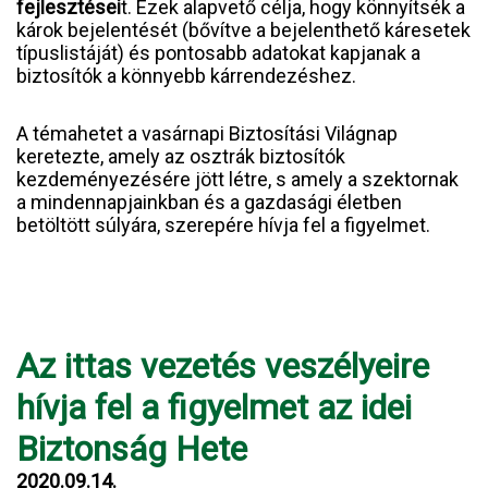
fejlesztései
t. Ezek alapvető célja, hogy könnyítsék a
károk bejelentését (bővítve a bejelenthető káresetek
típuslistáját) és pontosabb adatokat kapjanak a
biztosítók a könnyebb kárrendezéshez.
A témahetet a vasárnapi Biztosítási Világnap
keretezte, amely az osztrák biztosítók
kezdeményezésére jött létre, s amely a szektornak
a mindennapjainkban és a gazdasági életben
betöltött súlyára, szerepére hívja fel a figyelmet.
Az ittas vezetés veszélyeire
hívja fel a figyelmet az idei
Biztonság Hete
2020.09.14.