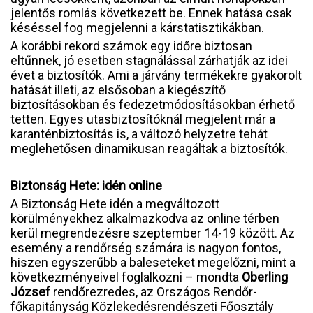
jelentős romlás következett be. Ennek hatása csak
késéssel fog megjelenni a kárstatisztikákban.
A korábbi rekord számok egy időre biztosan
eltűnnek, jó esetben stagnálással zárhatják az idei
évet a biztosítók. Ami a járvány termékekre gyakorolt
hatását illeti, az elsősoban a kiegészítő
biztosításokban és fedezetmódosításokban érhető
tetten. Egyes utasbiztosítóknál megjelent már a
karanténbiztosítás is, a változó helyzetre tehát
meglehetősen dinamikusan reagáltak a biztosítók.
Biztonság Hete: idén online
A Biztonság Hete idén a megváltozott
körülményekhez alkalmazkodva az online térben
kerül megrendezésre szeptember 14-19 között. Az
esemény a rendőrség számára is nagyon fontos,
hiszen egyszerűbb a baleseteket megelőzni, mint a
következményeivel foglalkozni – mondta
Oberling
József
rendőrezredes, az Országos Rendőr-
főkapitányság Közlekedésrendészeti Főosztály