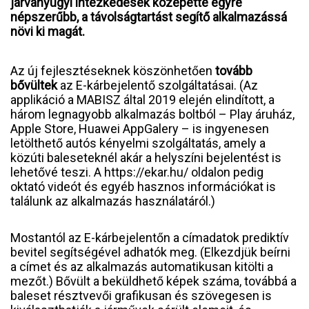
járványügyi intézkedések közepette egyre
népszerűbb, a távolságtartást segítő alkalmazássá
növi ki magát.
Az új fejlesztéseknek köszönhetően
tovább
bővültek
az E-kárbejelentő szolgáltatásai. (Az
applikáció a MABISZ által 2019 elején elindított, a
három legnagyobb alkalmazás boltból – Play áruház,
Apple Store, Huawei AppGalery – is ingyenesen
letölthető autós kényelmi szolgáltatás, amely a
közúti baleseteknél akár a helyszíni bejelentést is
lehetővé teszi. A https://ekar.hu/ oldalon pedig
oktató videót és egyéb hasznos információkat is
találunk az alkalmazás használatáról.)
Mostantól az E-kárbejelentőn a címadatok prediktív
bevitel segítségével adhatók meg. (Elkezdjük beírni
a címet és az alkalmazás automatikusan kitölti a
mezőt.) Bővült a beküldhető képek száma, továbbá a
baleset résztvevői grafikusan és szövegesen is