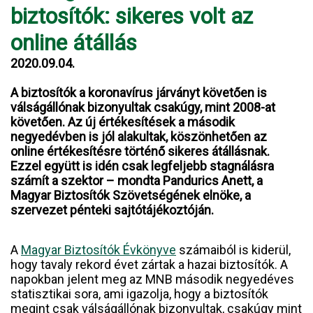
biztosítók: sikeres volt az
online átállás
2020.09.04.
A biztosítók a koronavírus járványt követően is
válságállónak bizonyultak csakúgy, mint 2008-at
követően. Az új értékesítések a második
negyedévben is jól alakultak, köszönhetően az
online értékesítésre történő sikeres átállásnak.
Ezzel együtt is idén csak legfeljebb stagnálásra
számít a szektor – mondta Pandurics Anett, a
Magyar Biztosítók Szövetségének elnöke, a
szervezet pénteki sajtótájékoztóján.
A
Magyar Biztosítók Évkönyve
számaiból is kiderül,
hogy tavaly rekord évet zártak a hazai biztosítók. A
napokban jelent meg az MNB második negyedéves
statisztikai sora, ami igazolja, hogy a biztosítók
megint csak válságállónak bizonyultak, csakúgy mint