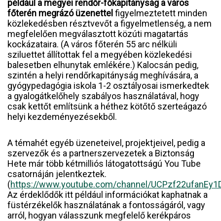
például a megyei rendőr-főkapitányság a város
főterén megrázó üzenettel
figyelmeztetett minden
közlekedésben résztvevőt a figyelmetlenség, a nem
megfelelően megválasztott közúti magatartás
kockázataira. (A város főterén 55 arc nélküli
sziluettet állítottak fel a megyében közlekedési
balesetben elhunytak emlékére.) Kalocsán pedig,
szintén a helyi rendőrkapitányság meghívására, a
gyógypedagógia iskola 1-2 osztályosai ismerkedtek
a gyalogátkelőhely szabályos használatával, hogy
csak kettőt említsünk a héthez kötőtő szerteágazó
helyi kezdeményezésekből.
A témahét egyéb üzeneteivel, projektjeivel, pedig a
szervezők és a partnerszervezetek a Biztonság
Hete már több kétmilliós látogatottságú You Tube
csatornáján jelentkeztek.
(
https://www.youtube.com/channel/UCPzf22ufanEy1
Az érdeklődők itt például információkat kaphatnak a
füstérzékelők használatának a fontosságáról, vagy
arról, hogyan válasszunk megfelelő kerékpáros