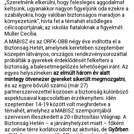
„Szeretnénk elkerülni, hogy felesleges aggodalmat
keltsünk, ugyanakkor nagyon figyeljünk oda ezekre a
szabályokra, hogy valóban biztonságos maradjon a
környezetünk”, hívta fel a témahét elsődleges
célcsoportjának, az iskolás fiataloknak a figyelmét
Müller Cecília.
A MABISZ és az ORFK-OBB négy éve indította el a
Biztonság Hetét, amelynek keretében szeptember
közepén látványos, országos rendezvénysorozattal
próbálták a gyerekek érdeklődését felkelteni a
biztonság, a balesetmegelőzés lehetőségei iránt. Az
egyes helyszíneken
az elmúlt három év alatt
mintegy ötvenezer gyereket sikerült megmozgatni
,
és az egyre bővülő számú (már 27)
partnerszervezettel közösen a biztonság különböző
aspektusaival kapcsolatban érzékenyíteni. Idén
szeptember 14-19 között volt meghirdetve a
témahét, amelyhez a MABISZ szempontjából
szervesen illeszkedett a 20-i Biztosítási Világnap. A
Biztonság Hetén – a járványhelyzet miatt – főként
az online térre korlátozódott az aktivitás, de
Győrben