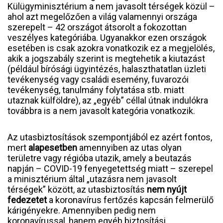
Külügyminisztérium a nem javasolt térségek közül –
ahol azt megelőzően a világ valamennyi országa
szerepelt – 42 országot átsorolt a fokozottan
veszélyes kategóriába. Ugyanakkor ezen országok
esetében is csak azokra vonatkozik ez a megjelölés,
akik a jogszabály szerint is megtehetik a kiutazást
(például bírósági ügyintézés, halaszthatatlan üzleti
tevékenység vagy családi esemény, fuvarozói
tevékenység, tanulmány folytatása stb. miatt
utaznak külföldre), az „egyéb” céllal útnak indulókra
továbbra is a nem javasolt kategória vonatkozik.
Az utasbiztosítások szempontjából ez azért fontos,
mert
alapesetben
amennyiben az utas olyan
területre vagy régióba utazik, amely a beutazás
napján – COVID-19 fenyegetettség miatt – szerepel
a minisztérium által „utazásra nem javasolt
térségek” között, az utasbiztosítás
nem nyújt
fedezetet
a koronavírus fertőzés kapcsán felmerülő
kárigényekre. Amennyiben pedig nem
koronavírussal, hanem egyéb biztosítási