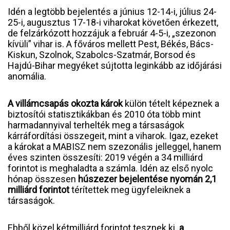
Idén a legtöbb bejelentés a június 12-14-i, július 24-
25-i, augusztus 17-18-i viharokat követően érkezett,
de felzárkózott hozzájuk a február 4-5-i, „szezonon
kívüli” vihar is. A főváros mellett Pest, Békés, Bács-
Kiskun, Szolnok, Szabolcs-Szatmár, Borsod és
Hajdú-Bihar megyéket sújtotta leginkább az időjárási
anomália.
A villámcsapás okozta károk
külön tételt képeznek a
biztosítói statisztikákban és 2010 óta több mint
harmadannyival terhelték meg a társaságok
kárráfordítási összegeit, mint a viharok. Igaz, ezeket
a károkat a MABISZ nem szezonális jelleggel, hanem
éves szinten összesíti: 2019 végén a 34 milliárd
forintot is meghaladta a számla. Idén az első nyolc
hónap összesen
húszezer bejelentése nyomán 2,1
milliárd forintot
térítettek meg ügyfeleiknek a
társaságok.
Ebből közel kétmilliárd forintot tesznek ki
a