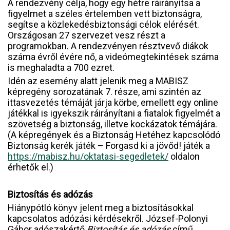
A rendezvény célja, hogy egy hétre ráirányítsa a
figyelmet a széles értelemben vett biztonságra,
segítse a közlekedésbiztonsági célok elérését.
Országosan 27 szervezet vesz részt a
programokban. A rendezvényen résztvevő diákok
száma évről évére nő, a videómegtekintések száma
is meghaladta a 700 ezret.
Idén az esemény alatt jelenik meg a MABISZ
képregény sorozatának 7. része, ami szintén az
ittasvezetés témáját járja körbe, emellett egy online
játékkal is igyekszik ráirányítani a fiatalok figyelmét a
szövetség a biztonság, illetve kockázatok témájára.
(A képregények és a Biztonság Hetéhez kapcsolódó
Biztonság kerék játék – Forgasd ki a jövőd! játék a
https://mabisz.hu/oktatasi-segedletek/
oldalon
érhetők el.)
Biztosítás és adózás
Hiánypótló könyv jelent meg a biztosításokkal
kapcsolatos adózási kérdésekről. József-Polonyi
Gábor adószakértő
Biztosítás és adózás
című