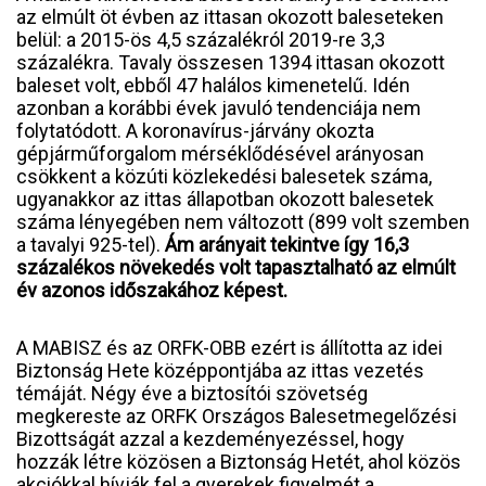
az elmúlt öt évben az ittasan okozott baleseteken
belül: a 2015-ös 4,5 százalékról 2019-re 3,3
százalékra. Tavaly összesen 1394 ittasan okozott
baleset volt, ebből 47 halálos kimenetelű. Idén
azonban a korábbi évek javuló tendenciája nem
folytatódott. A koronavírus-járvány okozta
gépjárműforgalom mérséklődésével arányosan
csökkent a közúti közlekedési balesetek száma,
ugyanakkor az ittas állapotban okozott balesetek
száma lényegében nem változott (899 volt szemben
a tavalyi 925-tel).
Ám arányait tekintve így 16,3
százalékos növekedés volt tapasztalható az elmúlt
év azonos időszakához képest.
A MABISZ és az ORFK-OBB ezért is állította az idei
Biztonság Hete középpontjába az ittas vezetés
témáját. Négy éve a biztosítói szövetség
megkereste az ORFK Országos Balesetmegelőzési
Bizottságát azzal a kezdeményezéssel, hogy
hozzák létre közösen a Biztonság Hetét, ahol közös
akciókkal hívják fel a gyerekek figyelmét a