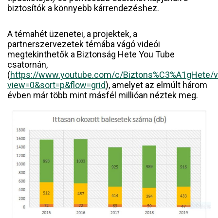
biztosítók a könnyebb kárrendezéshez.
A témahét üzenetei, a projektek, a
partnerszervezetek témába vágó videói
megtekinthetők a Biztonság Hete You Tube
csatornán,
(
https://www.youtube.com/c/Biztons%C3%A1gHete/v
view=0&sort=p&flow=grid
)
, amelyet az elmúlt három
évben már több mint másfél millióan néztek meg.