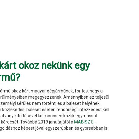
 kárt okoz nekünk egy
rmű?
rmű okoz kárt magyar gépjárműnek, fontos, hogy a
 körülményeiben megegyezzenek. Amennyiben ez teljesül
személyi sérülés nem történt, és a baleset helyének
közlekedési baleset esetén rendőrségi intézkedést kell
tatvány kitöltésével kölcsönösen közlik egymással
g kérdését. Továbbá 2019 januárjától a
MABISZ E-
egoldáshoz képest jóval egyszerűbben és gyorsabban is