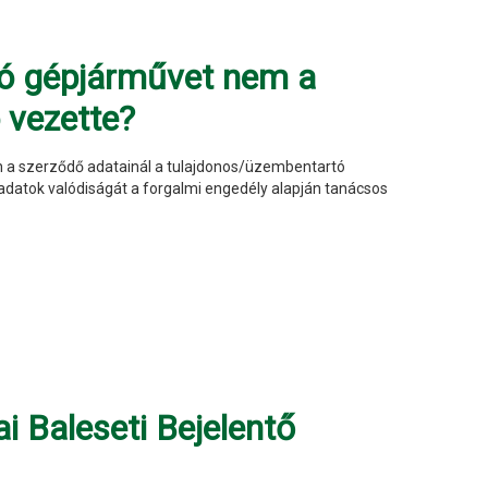
zó gépjárművet nem a
 vezette?
tőn a szerződő adatainál a tulajdonos/üzembentartó
t adatok valódiságát a forgalmi engedély alapján tanácsos
ai Baleseti Bejelentő