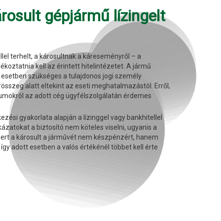
rosult gépjármű lízingelt
lel terhelt, a károsultnak a káreseményről – a
oztatnia kell az érintett hitelintézetet. A jármű
 esetben szükséges a tulajdonos jogi személy
sszeg alatt eltekint az eseti meghatalmazástól. Erről,
mokról az adott cég ügyfélszolgálatán érdemes
kezési gyakorlata alapján a lízinggel vagy bankhitellel
zatokat a biztosító nem köteles viselni, ugyanis a
ert a károsult a járművét nem készpénzért, hanem
így adott esetben a valós értékénél többet kell érte