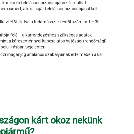
 a károkozó felelősségbiztosítójához fordulhat.
 ismert, a kárt saját felelősségbiztosítójánál kell
keztétől, illetve a tudomásszerzéstől számított – 30
osítója felé – a kárrendezéshez szükséges adatok
mint a káreseménnyel kapcsolatos hatósági (rendőrségi)
belül írásban bejelenteni.
özi magánjog általános szabályainak értelmében a kár
szágon kárt okoz nekünk
épjármű?