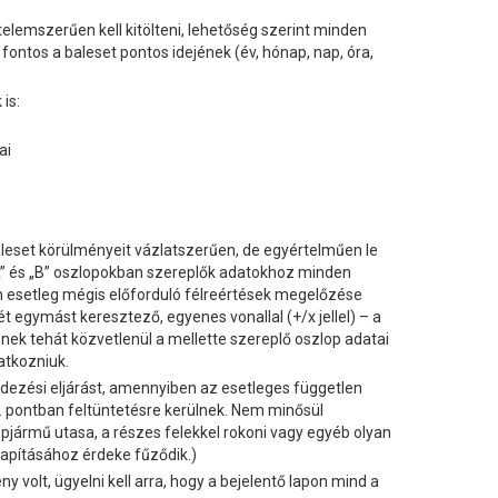
telemszerűen kell kitölteni, lehetőség szerint minden
ontos a baleset pontos idejének (év, hónap, nap, óra,
is:
ai
baleset körülményeit vázlatszerűen, de egyértelműen le
„A” és „B” oszlopokban szereplők adatokhoz minden
n esetleg mégis előforduló félreértések megelőzése
 egymást keresztező, egyenes vonallal (+/x jellel) – a
snek tehát közvetlenül a mellette szereplő oszlop adatai
atkozniuk.
ndezési eljárást, amennyiben az esetleges független
. pontban feltüntetésre kerülnek. Nem minősül
pjármű utasa, a részes felekkel rokoni vagy egyéb olyan
llapításához érdeke fűződik.)
volt, ügyelni kell arra, hogy a bejelentő lapon mind a