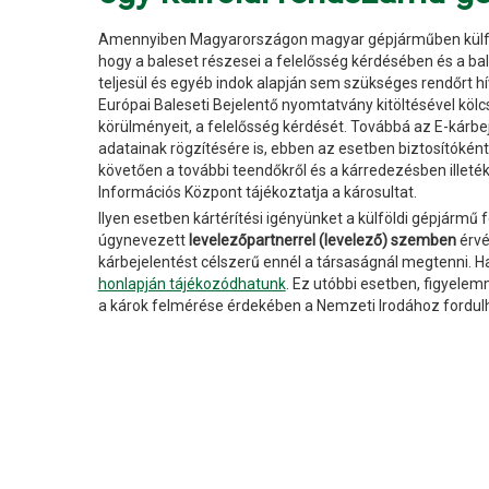
Amennyiben Magyarországon magyar gépjárműben külföl
hogy a baleset részesei a felelősség kérdésében és a
teljesül és egyéb indok alapján sem szükséges rendőrt hív
Európai Baleseti Bejelentő nyomtatvány kitöltésével kölc
körülményeit, a felelősség kérdését. Továbbá az E-kárbe
adatainak rögzítésére is, ebben az esetben biztosítóként a 
követően a további teendőkről és a kárredezésben illeté
Információs Központ tájékoztatja a károsultat.
Ilyen esetben kártérítési igényünket a külföldi gépjármű 
úgynevezett
levelezőpartnerrel (levelező) szemben
érvé
kárbejelentést célszerű ennél a társaságnál megtenni. H
honlapján tájékozódhatunk
. Ez utóbbi esetben, figyelemm
a károk felmérése érdekében a Nemzeti Irodához fordulh