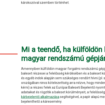
károkozóval szemben történhet.
Mi a teendő, ha külföldön
magyar rendszámú gépjá
Amennyiben külföldön magyar forgalmi rendszámú gépjá
baleset részesei a felelősség kérdésében és a baleset
és egyéb indok alapján sem szükséges rendőrt hívni (pl. 
országában nincs kötelezettség arra nézve, hogy minden 
kérni) a részes felek az Európai Baleseti Bejelentő nyom
adataikat és rögzítik a baleset körülményeit, a felelőssé
kárbejelentő alkalmazása
segítségével, a papír alapú m
bejelenthető a káresemény.