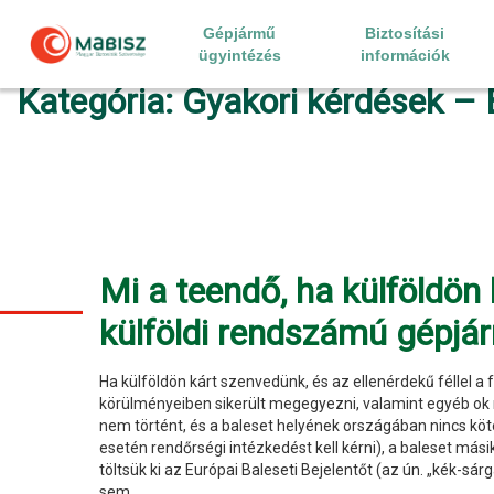
Skip
to
Gépjármű
Biztosítási
content
ügyintézés
információk
Kategória:
Gyakori kérdések – B
Mi a teendő, ha külföldön
külföldi rendszámú gépjá
Ha külföldön kárt szenvedünk, és az ellenérdekű féllel 
körülményeiben sikerült megegyezni, valamint egyéb ok m
nem történt, és a baleset helyének országában nincs kö
esetén rendőrségi intézkedést kell kérni), a baleset más
töltsük ki az Európai Baleseti Bejelentőt (az ún. „kék-s
sem.