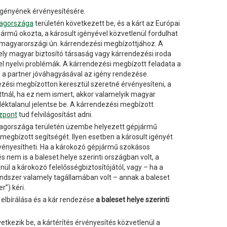
 igényének érvényesítésére.
tagországa
területén következett be, és a kárt az Európai
mű okozta, a károsult igényével közvetlenül fordulhat
k magyarországi ún. kárrendezési megbízottjához. A
y magyar biztosító társaság vagy kárrendezési iroda
fel nyelvi problémák. A kárrendezési megbízott feladata a
s a partner jóváhagyásával az igény rendezése.
zési megbízotton keresztül szeretné érvényesíteni, a
tnál, ha ez nem ismert, akkor valamelyik magyar
adéktalanul jelentse be. A kárrendezési megbízott
zpont
tud felvilágosítást adni.
tagországa területén üzembe helyezett gépjármű
megbízott segítségét. Ilyen esetben a károsult igényét
rvényesítheti. Ha a károkozó gépjármű szokásos
 nem is a baleset helye szerinti országban volt, a
ül a károkozó felelősségbiztosítójától, vagy – ha a
ndszer valamely tagállamában volt – annak a baleset
r”) kéri.
 elbírálása és a kár rendezése
a baleset helye szerinti
tkezik be, a kártérítés érvényesítés közvetlenül a