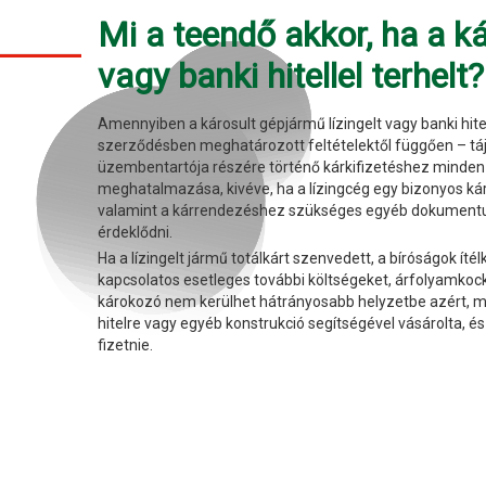
Mi a teendő akkor, ha a ká
vagy banki hitellel terhelt?
Amennyiben a károsult gépjármű lízingelt vagy banki hitel
szerződésben meghatározott feltételektől függően – tájék
üzembentartója részére történő kárkifizetéshez minden
meghatalmazása, kivéve, ha a lízingcég egy bizonyos kárö
valamint a kárrendezéshez szükséges egyéb dokumentu
érdeklődni.
Ha a lízingelt jármű totálkárt szenvedett, a bíróságok ítél
kapcsolatos esetleges további költségeket, árfolyamkocká
károkozó nem kerülhet hátrányosabb helyzetbe azért, m
hitelre vagy egyéb konstrukció segítségével vásárolta, és 
fizetnie.