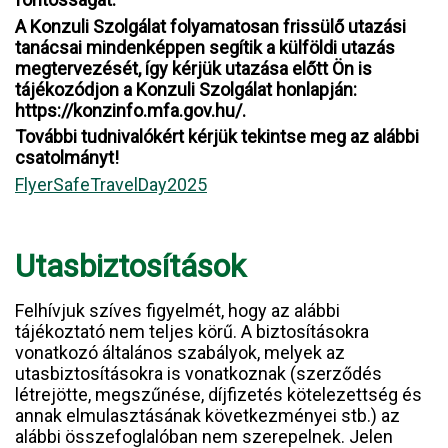
A Konzuli Szolgálat folyamatosan frissülő utazási
tanácsai mindenképpen segítik a külföldi utazás
megtervezését, így kérjük utazása előtt Ön is
tájékozódjon a Konzuli Szolgálat honlapján:
https://konzinfo.mfa.gov.hu/.
További tudnivalókért kérjük tekintse meg az alábbi
csatolmányt!
FlyerSafeTravelDay2025
Utasbiztosítások
Felhívjuk szíves figyelmét, hogy az alábbi
tájékoztató nem teljes körű. A biztosításokra
vonatkozó általános szabályok, melyek az
utasbiztosításokra is vonatkoznak (szerződés
létrejötte, megszűnése, díjfizetés kötelezettség és
annak elmulasztásának következményei stb.) az
alábbi összefoglalóban nem szerepelnek. Jelen