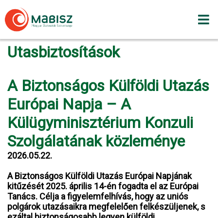
Skip
to
content
Utasbiztosítások
A Biztonságos Külföldi Utazás
Európai Napja – A
Külügyminisztérium Konzuli
Szolgálatának közleménye
2026.05.22.
A Biztonságos Külföldi Utazás Európai Napjának
kitűzését 2025. április 14-én fogadta el az Európai
Tanács. Célja a figyelemfelhívás, hogy az uniós
polgárok utazásaikra megfelelően felkészüljenek, s
ezáltal biztonságosabb legyen külföldi