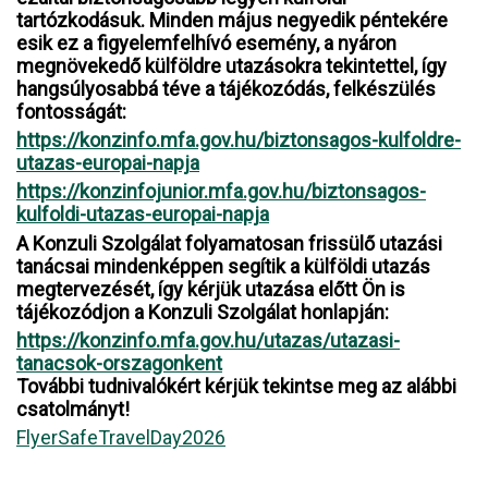
tartózkodásuk. Minden május negyedik péntekére
esik ez a figyelemfelhívó esemény, a nyáron
megnövekedő külföldre utazásokra tekintettel, így
hangsúlyosabbá téve a tájékozódás, felkészülés
fontosságát:
https://konzinfo.mfa.gov.hu/biztonsagos-kulfoldre-
utazas-europai-napja
https://konzinfojunior.mfa.gov.hu/biztonsagos-
kulfoldi-utazas-europai-napja
A Konzuli Szolgálat folyamatosan frissülő utazási
tanácsai mindenképpen segítik a külföldi utazás
megtervezését, így kérjük utazása előtt Ön is
tájékozódjon a Konzuli Szolgálat honlapján:
https://konzinfo.mfa.gov.hu/utazas/utazasi-
tanacsok-orszagonkent
További tudnivalókért kérjük tekintse meg az alábbi
csatolmányt!
FlyerSafeTravelDay2026