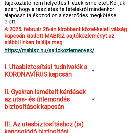
tájékoztató nem helyettesíti ezek ismeretét. Kérjük
ezért, hogy a részletes feltételekről mindenkor
alaposan tájékozódjon a szerződés megkötése
előtt!
A 2025. február 28-án kirobbant közel-keleti válság
kapcsán kiadott MABISZ sajtóközleményt az
alábbi linken találja meg:
https://mabisz.hu/sajtokozlemenyek/
I. Utasbiztosítási tudnivalók a
KORONAVÍRUS kapcsán
II. Gyakran ismételt kérdések
az utas- és útlemondás
biztosítások kapcsán
III. Az utasbiztosításhoz (is)
kapcsolódó biztosítási