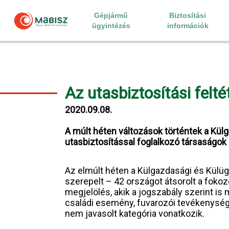
Skip
to
Gépjármű
Biztosítási
content
ügyintézés
információk
Az utasbiztosítási fel
2020.09.08.
A múlt héten változások történtek a Külg
utasbiztosítással foglalkozó társaságok
Az elmúlt héten a Külgazdasági és Külüg
szerepelt – 42 országot átsorolt a foko
megjelölés, akik a jogszabály szerint is
családi esemény, fuvarozói tevékenység, t
nem javasolt kategória vonatkozik.