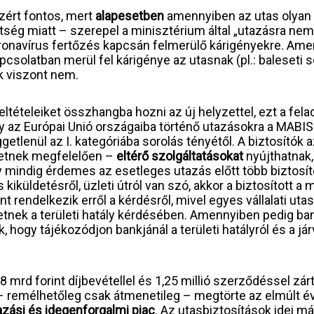
zért fontos, mert
alapesetben
amennyiben az utas olyan t
ég miatt – szerepel a minisztérium által „utazásra nem 
ronavírus fertőzés kapcsán felmerülő kárigényekre. Ame
olatban merül fel kárigénye az utasnak (pl.: baleseti sé
ok viszont nem.
tételeiket összhangba hozni az új helyzettel, ezt a fel
gy az Európai Unió országaiba történő utazásokra a MABIS
ggetlenül az I. kategóriába sorolás tényétől. A biztosítók
zetnek megfelelően –
eltérő szolgáltatásokat
nyújthatnak,
gy mindig érdemes az esetleges utazás előtt több biztosít
küldetésről, üzleti útról van szó, akkor a biztosított a m
nt rendelkezik erről a kérdésről, mivel egyes vállalati ut
etnek a területi hatály kérdésében. Amennyiben pedig ba
k, hogy tájékozódjon bankjánál a területi hatályról és a 
8 mrd forint díjbevétellel és 1,25 millió szerződéssel zá
– remélhetőleg csak átmenetileg – megtörte az elmúlt éve
azási és idegenforgalmi piac
. Az utasbiztosítások idei 