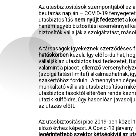
Az utasbiztosítások szempontjából ez a
beutazás napján – COVID-19 fenyegetetts
utasbiztosítás
nem nyújt fedezetet
a ko
hanem egyéb biztosítási eseménnyel kapcs
biztosítók vállalják a szolgáltatást, más
A társaságok igyekeznek szerződéses fel
hatáskörben
kezeli. Így előfordulhat, ho
vállalják az utasbiztosítási fedezetet, fü
valamint a piacot jellemző versenyhely
(szolgáltatási limitet) alkalmazhatnak, í
szakértőhöz fordulni. Amennyiben céges ki
munkáltató vállalati utasbiztosítása miké
utasbiztosításoktól eltérően rendelkezh
utazik külföldre, úgy hasonlóan javasolju
az utazás előtt.
Az utasbiztosítási piac 2019-ben közel 1
előző évhez képest. A Covid-19 járvány 
legérintettebb szektor kétségkívül az ut