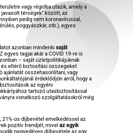
erületre vagy régióba utazik, amely a
javasolt térségek” között, az
nnyiben pedig nem koronavírussal,
rülés, poggyászkár, stb.), egyes
adatot azonban mindenki
saját
Z egyes tagjai akár a COVID 19-re is
 azonban – saját üzletpolitikájuknak
 és eltérő biztosítási összegeket
ó ajánlatát összehasonlítani, vagy
unkáltatójánál érdeklődjön arról, hogy a
asbiztosítások az egyéni
nkkártyához tartozó utasbiztosítással
járványra vonatkozó szolgáltatásokról még
rt, 21%-os díjbevétel emelkedéssel az
k pozitív trendjét, mivel
az egyik
második negyedéves díjbevétele az egy