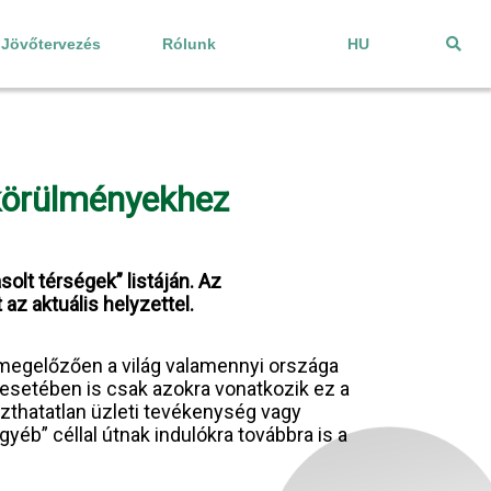
Jövőtervezés
Rólunk
HU
 körülményekhez
olt térségek” listáján. Az
z aktuális helyzettel.
 megelőzően a világ valamennyi országa
esetében is csak azokra vonatkozik ez a
aszthatatlan üzleti tevékenység vagy
yéb” céllal útnak indulókra továbbra is a