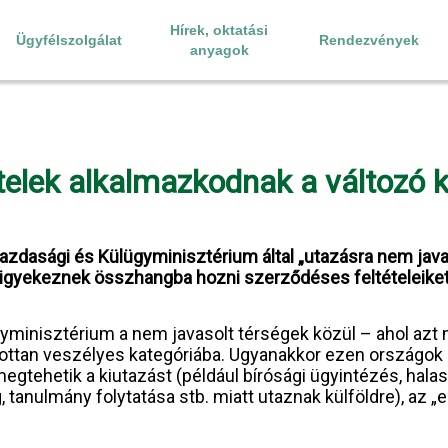
Hírek, oktatási
Ügyfélszolgálat
Rendezvények
anyagok
tételek alkalmazkodnak a változó
azdasági és Külügyminisztérium által „utazásra nem javas
 igyekeznek összhangba hozni szerződéses feltételeiket a
yminisztérium a nem javasolt térségek közül – ahol azt
zottan veszélyes kategóriába. Ugyanakkor ezen országok 
 megtehetik a kiutazást (például bírósági ügyintézés, hal
anulmány folytatása stb. miatt utaznak külföldre), az „eg