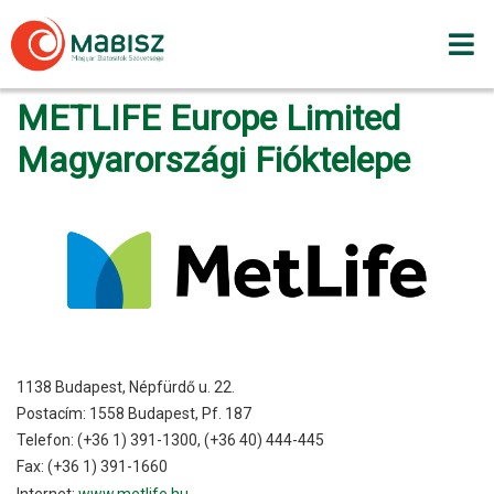
Skip
to
content
METLIFE Europe Limited
Magyarországi Fióktelepe
1138 Budapest, Népfürdő u. 22.
Postacím: 1558 Budapest, Pf. 187
Telefon: (+36 1) 391-1300, (+36 40) 444-445
Fax: (+36 1) 391-1660
Internet:
www.metlife.hu