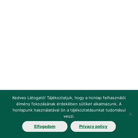
Kedves Látogató! Tájékoztatjuk, hogy a honlap felhasználói
élmény fokozásának érdekében sütiket alkalmazunk. A
honlapunk használatával ön a tájékoztatásunkat tudomásul
Impresszum
Jogi nyilatkozat
Jogszabályok
veszi.
Elfogadom
Privacy policy
Fogalomtár
Elérhetőségek
Álláshirdetés