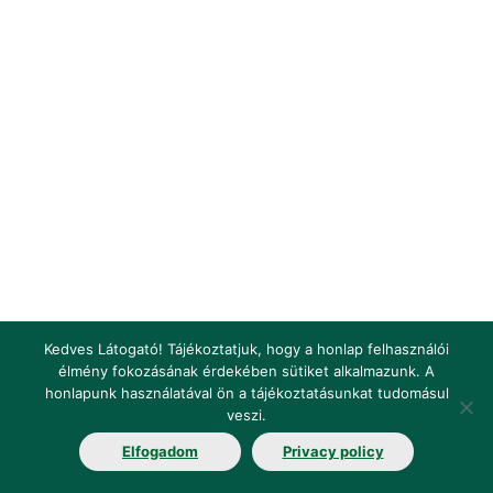
Kedves Látogató! Tájékoztatjuk, hogy a honlap felhasználói
élmény fokozásának érdekében sütiket alkalmazunk. A
honlapunk használatával ön a tájékoztatásunkat tudomásul
Impresszum
Jogi nyilatkozat
Jogszabályok
veszi.
Elfogadom
Privacy policy
Fogalomtár
Elérhetőségek
Álláshirdetés